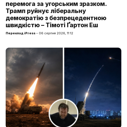
перемога за угорським зразком.
Трамп руйнує ліберальну
демократію з безпрецедентною
швидкістю – Тімоті Ґартон Еш
Переклад iPress
– 06 серпня 2026, 11:12