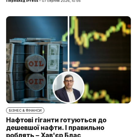
Переклад iPress
– 07 серпня 2026, 10:56
БІЗНЕС & ФІНАНСИ
Нафтові гіганти готуються до
дешевшої нафти. І правильно
роблять – Хав'єр Блас