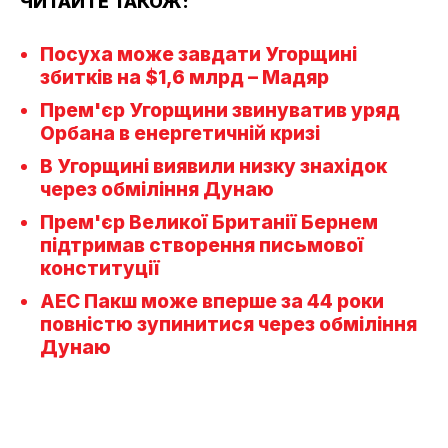
ЧИТАЙТЕ ТАКОЖ:
Посуха може завдати Угорщині
збитків на $1,6 млрд – Мадяр
Прем'єр Угорщини звинуватив уряд
Орбана в енергетичній кризі
В Угорщині виявили низку знахідок
через обміління Дунаю
Прем'єр Великої Британії Бернем
підтримав створення письмової
конституції
АЕС Пакш може вперше за 44 роки
повністю зупинитися через обміління
Дунаю