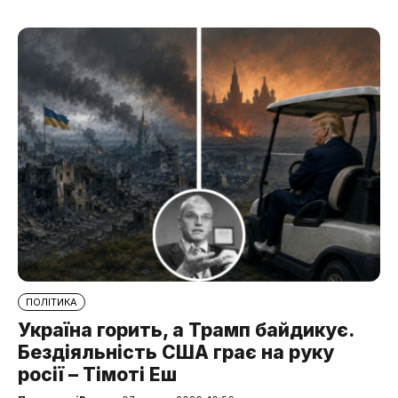
ПОЛІТИКА
Україна горить, а Трамп байдикує.
Бездіяльність США грає на руку
росії – Тімоті Еш