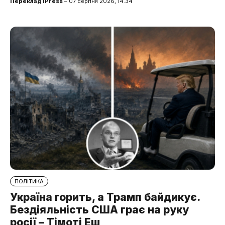
Переклад iPress
– 07 серпня 2026, 14:34
ПОЛІТИКА
Україна горить, а Трамп байдикує.
Бездіяльність США грає на руку
росії – Тімоті Еш