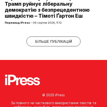
Трамп руйнує ліберальну
демократію з безпрецедентною
швидкістю – Тімоті Ґартон Еш
Переклад iPress
– 06 серпня 2026, 11:12
БІЛЬШЕ ПУБЛІКАЦІЙ
© 2026 iPress
За повного чи часткового використання текстів та
зображень чи за будь-якого іншого поширення