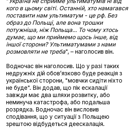
"
Україна не сприйме ультиматумів ні від
кого в цьому світі. Останній, хто намагався
поставити нам ультиматум - це рф. Без
образ до Польщі, але вона трошки
потужніша, ніж Польща... То чому хтось
думає, що ми приймемо щось інше, від
іншої сторони? Ультиматумами з нами
розмовляти не треба
", – наголосив він.
Водночас він наголосив. Що у разі таких
недружніх дій обов’язково буде реакція з
української сторони, "мовчки сидіти ніхто
не буде". Він додав, що пік ескалації
завжди має два шляхи розвитку, або
неминуча катастрофа, або подальша
розрядка. Водночас він висловив
сподівання, що у ситуації з Польщею
зрештою відбудеться деескалація.