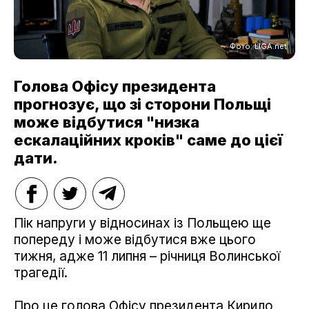
Фото: LIGA.net
Голова Офісу президента
прогнозує, що зі сторони Польщі
може відбутися "низка
ескалаційних кроків" саме до цієї
дати.
Пік напруги у відносинах із Польщею ще
попереду і може відбутися вже цього
тижня, адже 11 липня – річниця Волинської
трагедії.
Про це голова Офісу президента Кирило