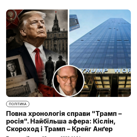
ПОЛІТИКА
Повна хронологія справи "Трамп –
росія". Найбільша афера: Кіслін,
Скороход і Трамп – Крейг Анґер