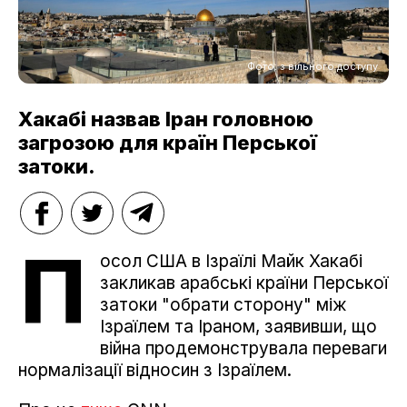
Фото: з вільного доступу
Хакабі назвав Іран головною
загрозою для країн Перської
затоки.
П
осол США в Ізраїлі Майк Хакабі
закликав арабські країни Перської
затоки "обрати сторону" між
Ізраїлем та Іраном, заявивши, що
війна продемонструвала переваги
нормалізації відносин з Ізраїлем.