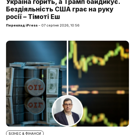
Україна горить, а Трамп байдикує.
Бездіяльність США грає на руку
росії – Тімоті Еш
Переклад iPress
– 07 серпня 2026, 10:56
БІЗНЕС & ФІНАНСИ