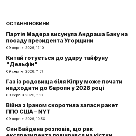
ОСТАННІ НОВИНИ
Партія Мадяра висунула Андраша Баку на
посаду президента Угорщини
09 серпня 2026, 12:10
Китай готується до удару тайфуну
"Дельфін"
09 серпня 2026, 11:51
Газ із родовища біля Кіпру може почати
надходити до Європи у 2028 році
09 серпня 2026, 11:13
Війна з Іраном скоротила запаси ракет
ППО США – NYT
09 серпня 2026, 10:50
Син Байдена розповів, що рак
експрезидента поширився на кістки