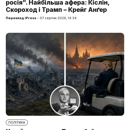
росія". Найбільша афера: Кіслін,
Скороход і Трамп – Крейг Анґер
Переклад iPress
– 07 серпня 2026, 14:34
ПОЛІТИКА