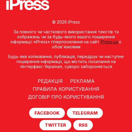
© 2026 iPress
За повного чи часткового використання текстів та
зображень чи за будь-якого іншого поширення
інформації «iPress» гіперпосилання на сайт
iPress.ua
є
обов'язковим
Будь-яке копiювання, публiкацiя, передрук чи наступне
поширення iнформацiї, що мiстить посилання на
«Iнтерфакс-Україна», суворо забороняється
РЕДАКЦІЯ
РЕКЛАМА
ПРАВИЛА КОРИСТУВАННЯ
ДОГОВІР ПРО КОРИСТУВАННЯ
FACEBOOK
TELEGRAM
TWITTER
RSS