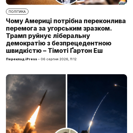
ПОЛІТИКА
Чому Америці потрібна переконлива
перемога за угорським зразком.
Трамп руйнує ліберальну
демократію з безпрецедентною
швидкістю – Тімоті Ґартон Еш
Переклад iPress
– 06 серпня 2026, 11:12