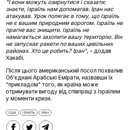
"І вони можуть озирнутися і сказати:
знаєте, Ізраїль нам допомагав. Іран нас
атакував. Урок полягає в тому, що Ізраїль
не є вашим природним ворогом. Ізраїль не
прагне вас знищити. Ізраїль не
намагається захопити вашу територію. Він
не запускає ракети по ваших цивільних
районах. Хто це робить? Іран"
, – додав
Хакабі.
Після цього американський посол похвалив
Об’єднані Арабські Емірати, назвавши їх
"прикладом" того, як країна може
отримувати вигоду від співпраці з Ізраїлем
у моменти кризи.
США
ІЗРАЇЛЬ
ІРАН