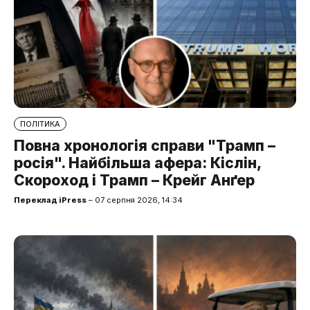
ПОЛІТИКА
Повна хронологія справи "Трамп –
росія". Найбільша афера: Кіслін,
Скороход і Трамп – Крейг Анґер
Переклад iPress
– 07 серпня 2026, 14:34