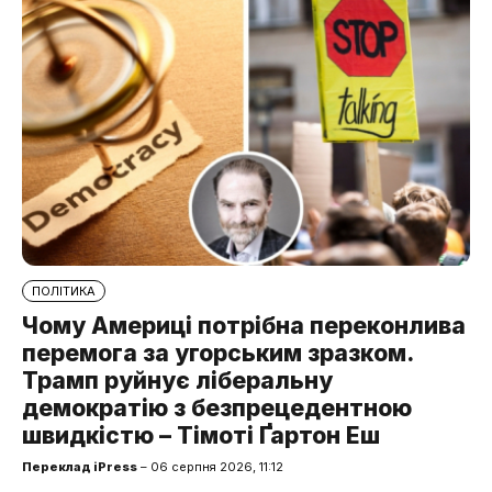
ПОЛІТИКА
Чому Америці потрібна переконлива
перемога за угорським зразком.
Трамп руйнує ліберальну
демократію з безпрецедентною
швидкістю – Тімоті Ґартон Еш
Переклад iPress
– 06 серпня 2026, 11:12