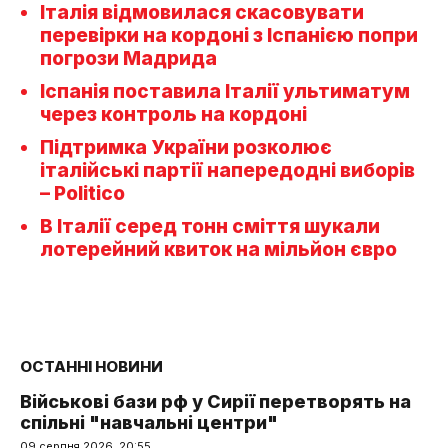
Італія відмовилася скасовувати
перевірки на кордоні з Іспанією попри
погрози Мадрида
Іспанія поставила Італії ультиматум
через контроль на кордоні
Підтримка України розколює
італійські партії напередодні виборів
– Politico
В Італії серед тонн сміття шукали
лотерейний квиток на мільйон євро
ОСТАННІ НОВИНИ
Військові бази рф у Сирії перетворять на
спільні "навчальні центри"
09 серпня 2026, 20:55