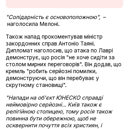
"Солідарність є основоположною",
–
наголосила Мелоні.
Також напад прокоментував міністр
закордонних справ Антоніо Таяні.
Дипломат наголосив, що атака по Лаврі
демонструє, що росія "не хоче сидіти за
столом мирних переговорів". Він додав, що
кремль "робить серйозні помилки,
демонструючи, що він перебуває у
скрутному становищі".
"Напади на об'єкт ЮНЕСКО справді
неймовірно серйозні... Київ також є
релігійною столицею, тому росія також
повинна бути обережною, щоб не
осквернити почуття всіх християн, і