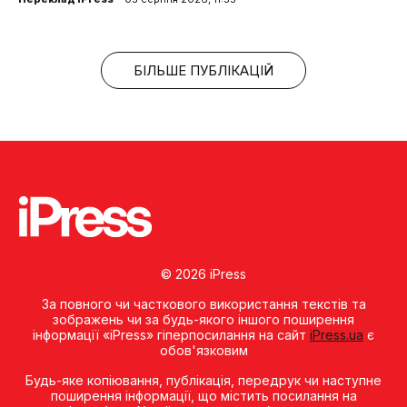
БІЛЬШЕ ПУБЛІКАЦІЙ
© 2026 iPress
За повного чи часткового використання текстів та
зображень чи за будь-якого іншого поширення
інформації «iPress» гіперпосилання на сайт
iPress.ua
є
обов'язковим
Будь-яке копiювання, публiкацiя, передрук чи наступне
поширення iнформацiї, що мiстить посилання на