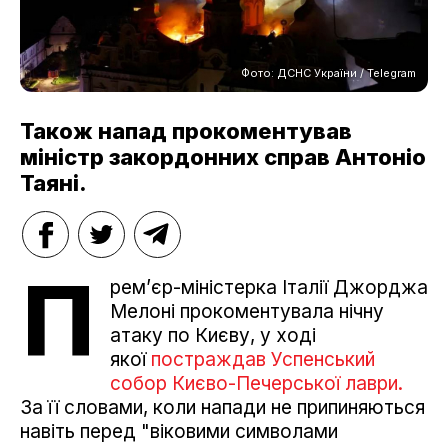
Фото: ДСНС України / Telegram
Також напад прокоментував
міністр закордонних справ Антоніо
Таяні.
П
ремʼєр-міністерка Італії Джорджа
Мелоні прокоментувала нічну
атаку по Києву, у ході
якої
постраждав Успенський
собор Києво-Печерської лаври.
За її словами, коли напади не припиняються
навіть перед "віковими символами