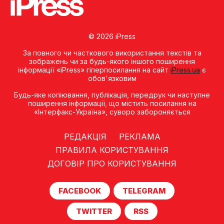
© 2026 iPress
За повного чи часткового використання текстів та
зображень чи за будь-якого іншого поширення
інформації «iPress» гіперпосилання на сайт
iPress.ua
є
обов'язковим
Будь-яке копiювання, публiкацiя, передрук чи наступне
поширення iнформацiї, що мiстить посилання на
«Iнтерфакс-Україна», суворо забороняється
РЕДАКЦІЯ
РЕКЛАМА
ПРАВИЛА КОРИСТУВАННЯ
ДОГОВІР ПРО КОРИСТУВАННЯ
FACEBOOK
TELEGRAM
TWITTER
RSS