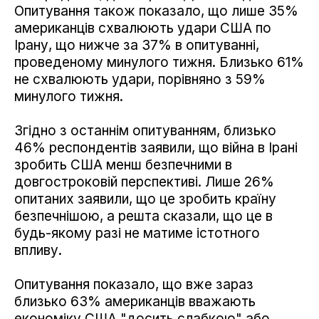
Опитування також показало, що лише 35%
американців схвалюють удари США по
Ірану, що нижче за 37% в опитуванні,
проведеному минулого тижня. Близько 61%
не схвалюють удари, порівняно з 59%
минулого тижня.
Згідно з останнім опитуванням, близько
46% респондентів заявили, що війна в Ірані
зробить США менш безпечними в
довгостроковій перспективі. Лише 26%
опитаних заявили, що це зробить країну
безпечнішою, а решта сказали, що це в
будь-якому разі не матиме істотного
впливу.
Опитування показало, що вже зараз
близько 63% американців вважають
економіку США "досить слабкою" або