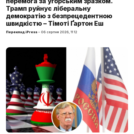
перемога за угорським зразком.
Трамп руйнує ліберальну
демократію з безпрецедентною
швидкістю – Тімоті Ґартон Еш
Переклад iPress
– 06 серпня 2026, 11:12