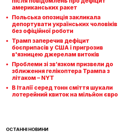
після повідомлень про дефіцит
американських ракет
Польська опозиція закликала
депортувати українських чоловіків
без офіційної роботи
Трамп заперечив дефіцит
боєприпасів у США і пригрозив
в'язницею джерелам витоків
Проблеми зі зв’язком призвели до
зближення гелікоптера Трампа з
літаком – NYT
В Італії серед тонн сміття шукали
лотерейний квиток на мільйон євро
ОСТАННІ НОВИНИ