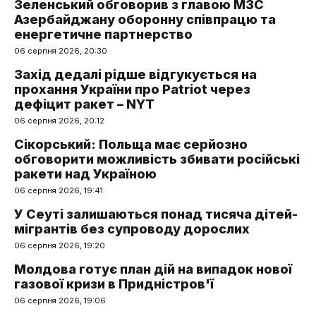
Зеленський обговорив з главою МЗС
Азербайджану оборонну співпрацю та
енергетичне партнерство
06 серпня 2026, 20:30
Захід дедалі рідше відгукується на
прохання України про Patriot через
дефіцит ракет – NYT
06 серпня 2026, 20:12
Сікорський: Польща має серйозно
обговорити можливість збивати російські
ракети над Україною
06 серпня 2026, 19:41
У Сеуті залишаються понад тисяча дітей-
мігрантів без супроводу дорослих
06 серпня 2026, 19:20
Молдова готує план дій на випадок нової
газової кризи в Придністров'ї
06 серпня 2026, 19:06