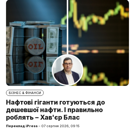
БІЗНЕС & ФІНАНСИ
Нафтові гіганти готуються до
дешевшої нафти. І правильно
роблять – Хав'єр Блас
Переклад iPress
– 07 серпня 2026, 09:15