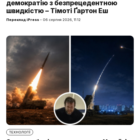
демократію з безпрецедентною
швидкістю – Тімоті Ґартон Еш
Переклад iPress
– 06 серпня 2026, 11:12
ТЕХНОЛОГІЇ