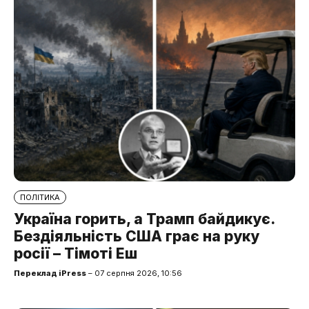
ПОЛІТИКА
Україна горить, а Трамп байдикує.
Бездіяльність США грає на руку
росії – Тімоті Еш
Переклад iPress
– 07 серпня 2026, 10:56