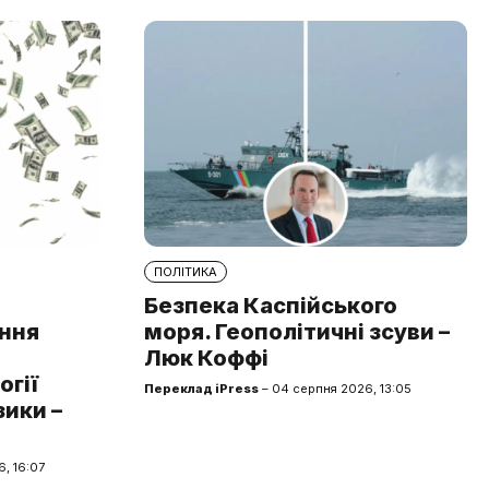
ПОЛІТИКА
Безпека Каспійського
ння
моря. Геополітичні зсуви –
Люк Коффі
огії
Переклад iPress
– 04 серпня 2026, 13:05
зики –
, 16:07