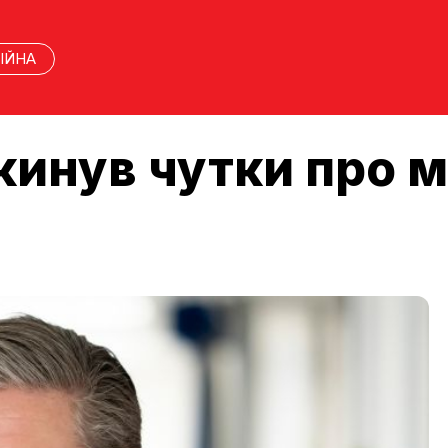
ІЙНА
кинув чутки про 