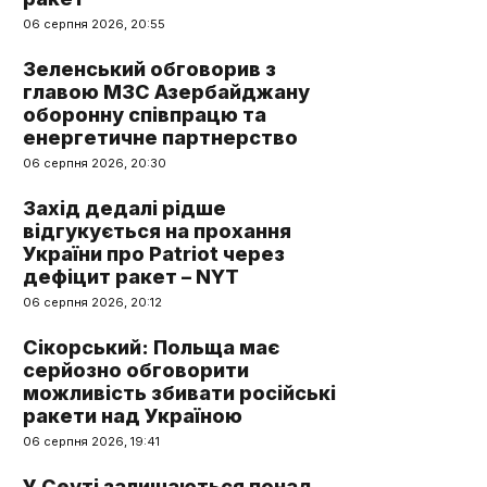
06 серпня 2026, 20:55
Зеленський обговорив з
главою МЗС Азербайджану
оборонну співпрацю та
енергетичне партнерство
06 серпня 2026, 20:30
Захід дедалі рідше
відгукується на прохання
України про Patriot через
дефіцит ракет – NYT
06 серпня 2026, 20:12
Сікорський: Польща має
серйозно обговорити
можливість збивати російські
ракети над Україною
06 серпня 2026, 19:41
У Сеуті залишаються понад