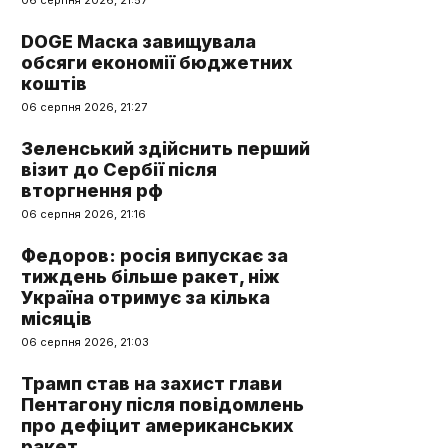
06 серпня 2026, 21:57
DOGE Маска завищувала
обсяги економії бюджетних
коштів
06 серпня 2026, 21:27
Зеленський здійснить перший
візит до Сербії після
вторгнення рф
06 серпня 2026, 21:16
Федоров: росія випускає за
тиждень більше ракет, ніж
Україна отримує за кілька
місяців
06 серпня 2026, 21:03
Трамп став на захист глави
Пентагону після повідомлень
про дефіцит американських
ракет