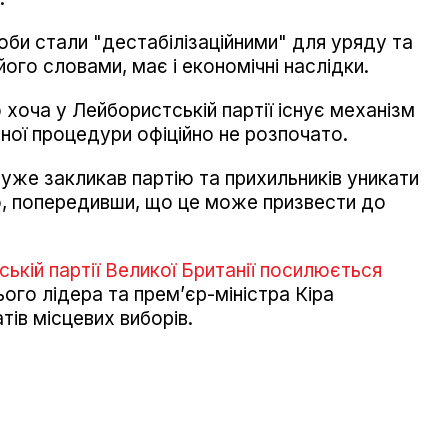
доби стали "дестабілізаційними" для уряду та
а його словами, має і економічні наслідки.
хоча у Лейбористській партії існує механізм
ної процедури офіційно не розпочато.
уже закликав партію та прихильників уникати
о, попередивши, що це може призвести до
ькій партії Великої Британії посилюється
ого лідера та прем’єр-міністра Кіра
ів місцевих виборів.