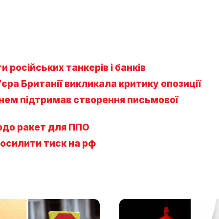
 російських танкерів і банків
єра Британії викликала критику опозиції
рнем підтримав створення письмової
одо ракет для ППО
осилити тиск на рф