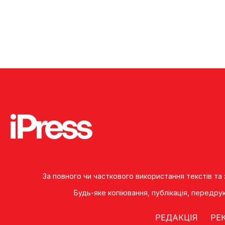
За повного чи часткового використання текстів та
Будь-яке копiювання, публiкацiя, передру
РЕДАКЦІЯ
РЕ