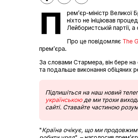
П
рем’єр-міністр Великої 
ніхто не ініціював проц
Лейбористській партії, а
Про це повідомляє
The G
прем’єра.
За словами Стармера, він бере на 
та подальше виконання обіцяних 
Підпишіться на наш новий тел
українською
де ми трохи виходи
сайті. Ставайте частиною розум
"
Країна очікує, що ми продовжимо
робити уряд
", – наголосив прем’єр