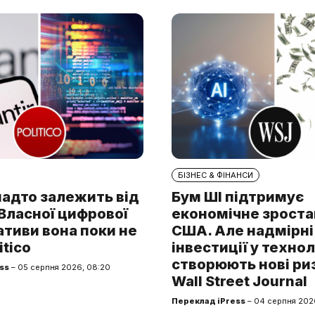
БІЗНЕС & ФІНАНСИ
надто залежить від
Бум ШІ підтримує
. Власної цифрової
економічне зроста
тиви вона поки не
США. Але надмірні
itico
інвестиції у технол
створюють нові ри
ss
– 05 серпня 2026, 08:20
Wall Street Journal
Переклад iPress
– 04 серпня 2026