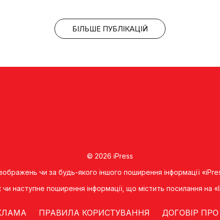
БІЛЬШЕ ПУБЛІКАЦІЙ
© 2026 iPress
 зображень чи за будь-якого іншого поширення інформації «iPre
к чи наступне поширення iнформацiї, що мiстить посилання на 
КЛАМА
ПРАВИЛА КОРИСТУВАННЯ
ДОГОВІР ПРО