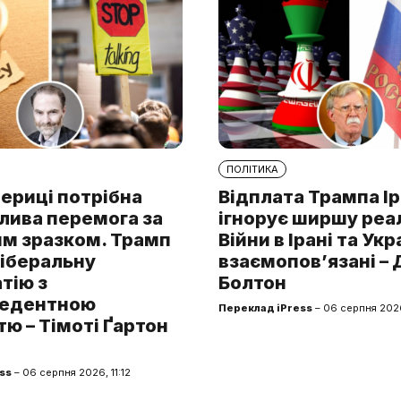
ПОЛІТИКА
ериці потрібна
Відплата Трампа І
лива перемога за
ігнорує ширшу реа
им зразком. Трамп
Війни в Ірані та Укр
ліберальну
взаємопов’язані –
тію з
Болтон
цедентною
Переклад iPress
– 06 серпня 202
ю – Тімоті Ґартон
ss
– 06 серпня 2026, 11:12