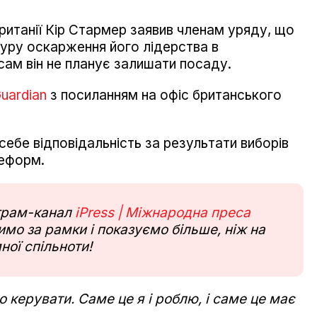
Британії Кір Стармер заявив членам уряду, що
едуру оскарження його лідерства в
 сам він не планує залишати посаду.
uardian
з посиланням на офіс британського
себе відповідальність за результати виборів
реформ.
еграм-канал
iPress | Міжнародна преса
мо за рамки і показуємо більше, ніж на
ної спільноти!
 керувати. Саме це я і роблю, і саме це має
.