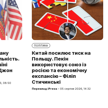
ПОЛІТИКА
рану
Китай посилює тиск на
льність.
Польщу. Пекін
аїні
використовує союз із
 Джон
росією та економічну
експансію – Філіп
Стичинські
6, 08:50
Переклад iPress
– 05 серпня 2026, 14:32