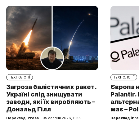
ТЕХНОЛОГІЇ
ТЕХНОЛОГІЇ
Загроза балістичних ракет.
Європа 
Україні слід знищувати
Palantir
заводи, які їх виробляють –
альтерна
Дональд Гілл
має – Pol
Переклад iPress
– 05 серпня 2026, 11:55
Переклад iPre