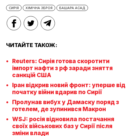
СИРІЯ
ХІМІЧНА ЗБРОЯ
БАШАРА АСАД
ЧИТАЙТЕ ТАКОЖ:
Reuters: Сирія готова скоротити
імпорт нафти з рф заради зняття
санкцій США
Іран відкрив новий фронт: уперше від
початку війни вдарив по Сирії
Пролунав вибух у Дамаску поряд з
готелем, де зупинився Макрон
WSJ: росія відновила постачання
своїх військових баз у Сирії після
зміни влади