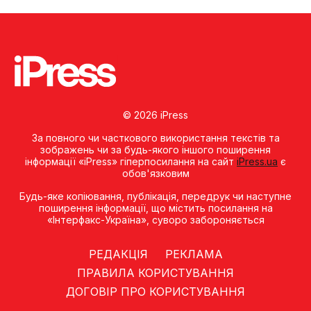
© 2026 iPress
За повного чи часткового використання текстів та
зображень чи за будь-якого іншого поширення
інформації «iPress» гіперпосилання на сайт
iPress.ua
є
обов'язковим
Будь-яке копiювання, публiкацiя, передрук чи наступне
поширення iнформацiї, що мiстить посилання на
«Iнтерфакс-Україна», суворо забороняється
РЕДАКЦІЯ
РЕКЛАМА
ПРАВИЛА КОРИСТУВАННЯ
ДОГОВІР ПРО КОРИСТУВАННЯ