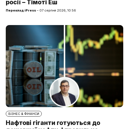
росії – Тімоті Еш
Переклад iPress
– 07 серпня 2026, 10:56
БІЗНЕС & ФІНАНСИ
Нафтові гіганти готуються до