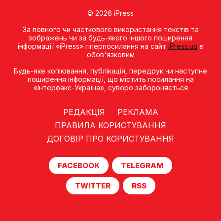
© 2026 iPress
За повного чи часткового використання текстів та
зображень чи за будь-якого іншого поширення
інформації «iPress» гіперпосилання на сайт
iPress.ua
є
обов'язковим
Будь-яке копiювання, публiкацiя, передрук чи наступне
поширення iнформацiї, що мiстить посилання на
«Iнтерфакс-Україна», суворо забороняється
РЕДАКЦІЯ
РЕКЛАМА
ПРАВИЛА КОРИСТУВАННЯ
ДОГОВІР ПРО КОРИСТУВАННЯ
FACEBOOK
TELEGRAM
TWITTER
RSS