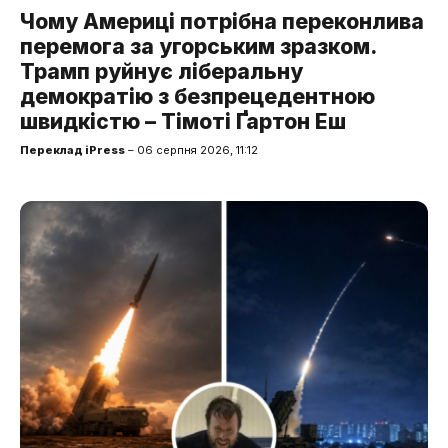
Чому Америці потрібна переконлива
перемога за угорським зразком.
Трамп руйнує ліберальну
демократію з безпрецедентною
швидкістю – Тімоті Ґартон Еш
Переклад iPress
– 06 серпня 2026, 11:12