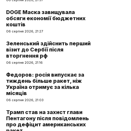
06 серпня 2026, 21:57
DOGE Маска завищувала
обсяги економії бюджетних
коштів
06 серпня 2026, 21:27
Зеленський здійснить перший
візит до Сербії після
вторгнення рф
06 серпня 2026, 21:16
Федоров: росія випускає за
тиждень більше ракет, ніж
Україна отримує за кілька
місяців
06 серпня 2026, 21:03
Трамп став на захист глави
Пентагону після повідомлень
про дефіцит американських
ракет