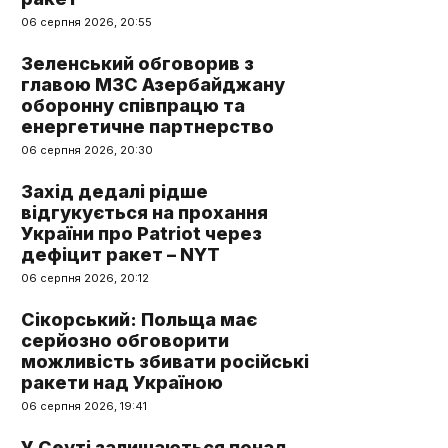
06 серпня 2026, 20:55
Зеленський обговорив з
главою МЗС Азербайджану
оборонну співпрацю та
енергетичне партнерство
06 серпня 2026, 20:30
Захід дедалі рідше
відгукується на прохання
України про Patriot через
дефіцит ракет – NYT
06 серпня 2026, 20:12
Сікорський: Польща має
серйозно обговорити
можливість збивати російські
ракети над Україною
06 серпня 2026, 19:41
У Сеуті залишаються понад