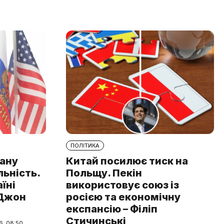
ПОЛІТИКА
рану
Китай посилює тиск на
льність.
Польщу. Пекін
аїні
використовує союз із
 Джон
росією та економічну
експансію – Філіп
Стичинські
6, 08:50