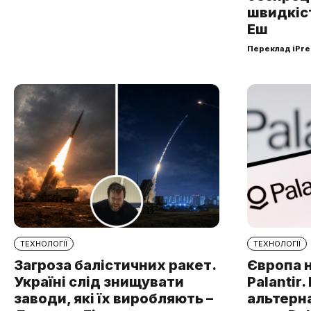
швидкіст
Еш
Переклад iPre
ТЕХНОЛОГІЇ
ТЕХНОЛОГІЇ
Загроза балістичних ракет.
Європа 
Україні слід знищувати
Palantir
заводи, які їх виробляють –
альтерна