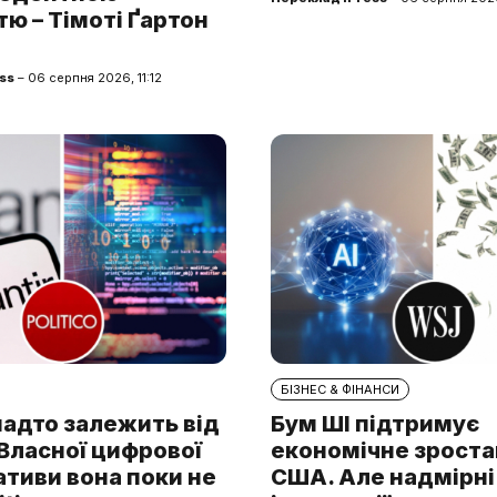
ю – Тімоті Ґартон
ss
– 06 серпня 2026, 11:12
БІЗНЕС & ФІНАНСИ
надто залежить від
Бум ШІ підтримує
. Власної цифрової
економічне зроста
тиви вона поки не
США. Але надмірні