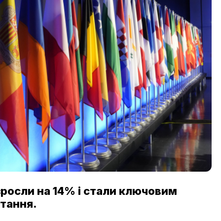
 зросли на 14% і стали ключовим
тання.