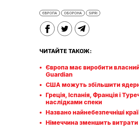
ЄВРОПА
ОБОРОНА
SIPRI
ЧИТАЙТЕ ТАКОЖ:
Європа має виробити власний 
Guardian
США можуть збільшити ядерну
Греція, Іспанія, Франція і Тур
наслідками спеки
Названо найнебезпечніші кра
Німеччина зменшить витрати н