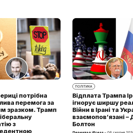
ПОЛІТИКА
ериці потрібна
Відплата Трампа І
лива перемога за
ігнорує ширшу реа
им зразком. Трамп
Війни в Ірані та Укр
ліберальну
взаємопов’язані –
тію з
Болтон
цедентною
Переклад iPress
– 06 серпня 202