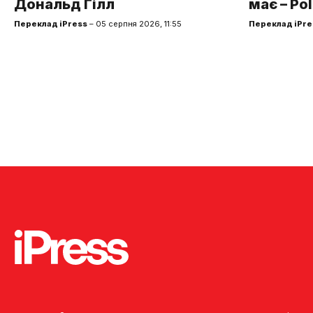
Дональд Гілл
має – Pol
Переклад iPress
– 05 серпня 2026, 11:55
Переклад iPre