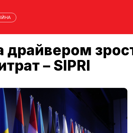
ІЙНА
а драйвером зрос
трат – SIPRI