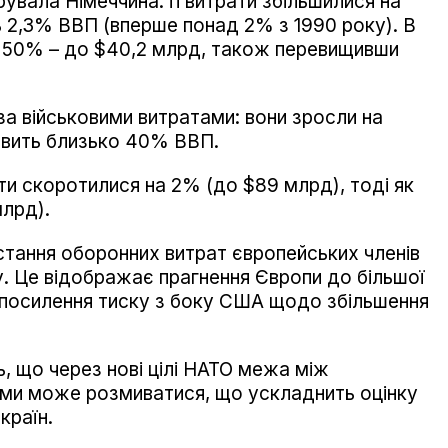
вала Німеччина: її витрати збільшилися на
 2,3% ВВП (вперше понад 2% з 1990 року). В
на 50% – до $40,2 млрд, також перевищивши
 за військовими витратами: вони зросли на
овить близько 40% ВВП.
ти скоротилися на 2% (до $89 млрд), тоді як
млрд).
стання оборонних витрат європейських членів
. Це відображає прагнення Європи до більшої
 посилення тиску з боку США щодо збільшення
 що через нові цілі НАТО межа між
ами може розмиватися, що ускладнить оцінку
країн.