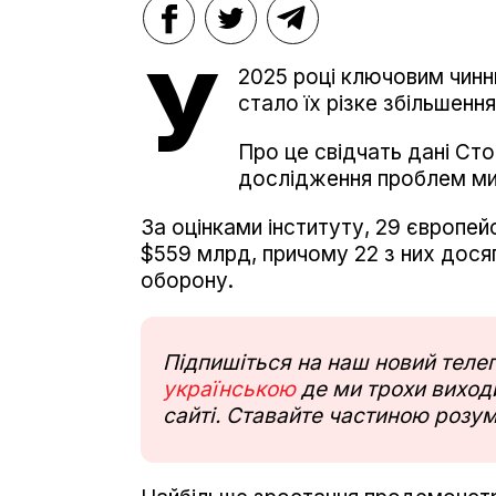
У
2025 році ключовим чинн
стало їх різке збільшенн
Про це свідчать дані Ст
дослідження проблем мир
За оцінками інституту, 29 європей
$559 млрд, причому 22 з них дося
оборону.
Підпишіться на наш новий тел
українською
де ми трохи виходи
сайті. Ставайте частиною розум