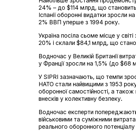
Найбільше зростання продемонстру
24% – до $114 млрд, що становить
Іспанії оборонні видатки зросли 
2% ВВП уперше з 1994 року.
Україна посіла сьоме місце у світі
20% і склали $84,1 млрд, що стан
Водночас у Великій Британії витра
у Франції зросли на 1,5% (до $68 
У SIPRI зазначають, що темпи зро
НАТО стали найвищими з 1953 року
оборонної самостійності, а також
внесків у колективну безпеку.
Водночас експерти попереджають,
військовими та суміжними витрат
реального оборонного потенціалу 