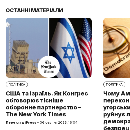
ОСТАННІ МАТЕРІАЛИ
ПОЛІТИКА
ПОЛІТИКА
США та Ізраїль. Як Конгрес
Чому Ам
обговорює тісніше
перекон
оборонне партнерство –
угорськ
The New York Times
руйнує 
демокра
Переклад iPress
– 06 серпня 2026, 16:04
безпре