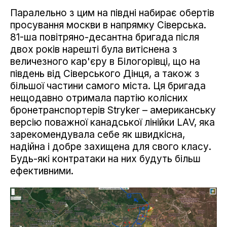
Паралельно з цим на півдні набирає обертів
просування москви в напрямку Сіверська.
81-ша повітряно-десантна бригада після
двох років нарешті була витіснена з
величезного кар'єру в Білогорівці, що на
південь від Сіверського Дінця, а також з
більшої частини самого міста. Ця бригада
нещодавно отримала партію колісних
бронетранспортерів Stryker – американську
версію поважної канадської лінійки LAV, яка
зарекомендувала себе як швидкісна,
надійна і добре захищена для свого класу.
Будь-які контратаки на них будуть більш
ефективними.