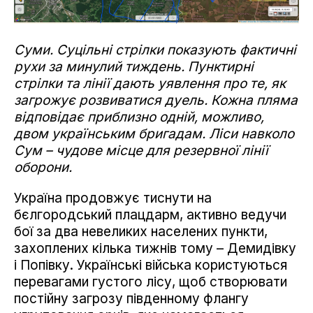
Суми. Суцільні стрілки показують фактичні
рухи за минулий тиждень. Пунктирні
стрілки та лінії дають уявлення про те, як
загрожує розвиватися дуель. Кожна пляма
відповідає приблизно одній, можливо,
двом українським бригадам. Ліси навколо
Сум – чудове місце для резервної лінії
оборони.
Україна продовжує тиснути на
бєлгородський плацдарм, активно ведучи
бої за два невеликих населених пункти,
захоплених кілька тижнів тому – Демидівку
і Попівку. Українські війська користуються
перевагами густого лісу, щоб створювати
постійну загрозу південному флангу