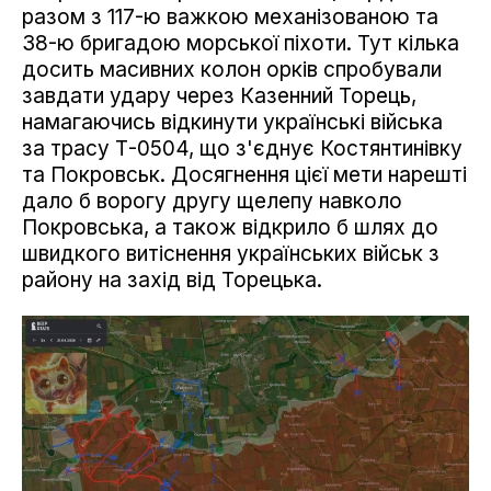
разом з 117-ю важкою механізованою та
38-ю бригадою морської піхоти. Тут кілька
досить масивних колон орків спробували
завдати удару через Казенний Торець,
намагаючись відкинути українські війська
за трасу Т-0504, що з'єднує Костянтинівку
та Покровськ. Досягнення цієї мети нарешті
дало б ворогу другу щелепу навколо
Покровська, а також відкрило б шлях до
швидкого витіснення українських військ з
району на захід від Торецька.