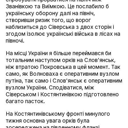
Званівкою та Виїмкою. Це послабило б
українську оборону далі на північ,
створивши ризик того, що ворог
наблизиться до Сіверська з двох сторін і
згодом ізолює українські війська в лісах на
півночі.
На місці України я більше переймався би
тотальним наступом орків на Слов'янськ,
ніж втратою Покровська в цей момент. Так
само, як Волноваха є оперативним вузлом
путіна, так само і Слов'янськ є оперативним
вузлом України. Сподіватися, між
Сіверськом і Костянтинівкою підготовлено
багато пасток.
На Костянтинівському фронті минулого
тижня основна увага орків була
зосереджена на південному фланзі.