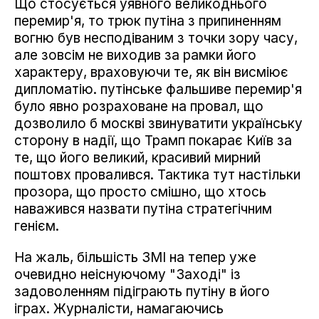
Що стосується уявного великоднього
перемир'я, то трюк путіна з припиненням
вогню був несподіваним з точки зору часу,
але зовсім не виходив за рамки його
характеру, враховуючи те, як він висміює
дипломатію. путінське фальшиве перемир'я
було явно розраховане на провал, що
дозволило б москві звинуватити українську
сторону в надії, що Трамп покарає Київ за
те, що його великий, красивий мирний
поштовх провалився. Тактика тут настільки
прозора, що просто смішно, що хтось
наважився назвати путіна стратегічним
генієм.
На жаль, більшість ЗМІ на тепер уже
очевидно неіснуючому "Заході" із
задоволенням підіграють путіну в його
іграх. Журналісти, намагаючись