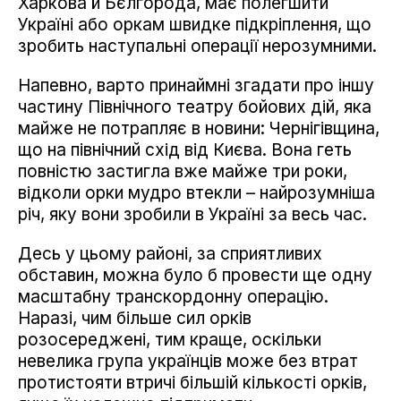
Харкова й Бєлгорода, має полегшити
Україні або оркам швидке підкріплення, що
зробить наступальні операції нерозумними.
Напевно, варто принаймні згадати про іншу
частину Північного театру бойових дій, яка
майже не потрапляє в новини: Чернігівщина,
що на північний схід від Києва. Вона геть
повністю застигла вже майже три роки,
відколи орки мудро втекли – найрозумніша
річ, яку вони зробили в Україні за весь час.
Десь у цьому районі, за сприятливих
обставин, можна було б провести ще одну
масштабну транскордонну операцію.
Наразі, чим більше сил орків
розосереджені, тим краще, оскільки
невелика група українців може без втрат
протистояти втричі більшій кількості орків,