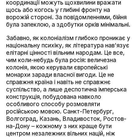
координації можуть щохвилини вражати
щось або когось у глибині фронту на
ворожій стороні. За повідомленнями, бійня
була запеклою, а здобутки орків мінімальні.
Забавно, як колоніалізм глибоко проникає у
національну психіку, як література нав'язує
елітарні цінності вільним народам. Це все,
чим коли-небудь була росія: величезна
колонія, якою керували європейські
монархи заради власної вигоди. Це не
справжня країна і навіть не справжнє
суспільство, а лише деспотична імперська
конструкція, побудована навколо
особливого способу розмовляти
російською мовою. Санкт-Петербург,
Волгоград, Казань, Владивосток, Ростов-
на-Дону – кожному з них краще бути
центром незалежних вільних націй, ніж