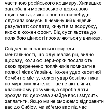
частиною російського кошмару. Хижацьке
загарбання московською державою –
єдина мета, з якою вона коли-небудь
служила комусь. Її неминучий кінцевий
результат: солдати, кинуті в м'ясорубку,
якою є кожен фронт. Від суспільства до
поля бою цінності проявляються у вчинках.
Свідчення справжньої природи
ментальності, що одушевляє річ, видно
щоразу, коли офіцери-орки посилають
своїх приречених поплічників помирати в
полях і лісах України. Кожен удар касетної
бомби по місту, кожен удар безпілотника
по мирному жителю – це не акт війни в
класичному розумінні, а спроба дати
зрозуміти: держава знайде вас і змусить
заплатити. Якщо ми не зможемо відправити
вас до Сибіру, ми вб'ємо вас під час