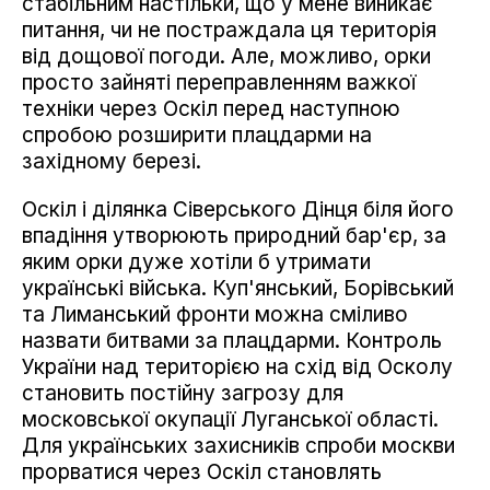
стабільним настільки, що у мене виникає
питання, чи не постраждала ця територія
від дощової погоди. Але, можливо, орки
просто зайняті переправленням важкої
техніки через Оскіл перед наступною
спробою розширити плацдарми на
західному березі.
Оскіл і ділянка Сіверського Дінця біля його
впадіння утворюють природний бар'єр, за
яким орки дуже хотіли б утримати
українські війська. Куп'янський, Борівський
та Лиманський фронти можна сміливо
назвати битвами за плацдарми. Контроль
України над територією на схід від Осколу
становить постійну загрозу для
московської окупації Луганської області.
Для українських захисників спроби москви
прорватися через Оскіл становлять