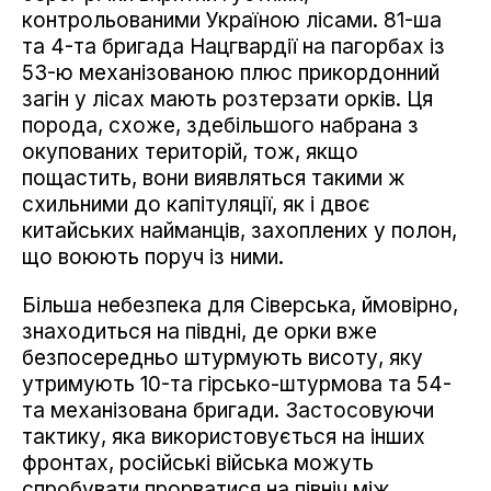
контрольованими Україною лісами. 81-ша
та 4-та бригада Нацгвардії на пагорбах із
53-ю механізованою плюс прикордонний
загін у лісах мають розтерзати орків. Ця
порода, схоже, здебільшого набрана з
окупованих територій, тож, якщо
пощастить, вони виявляться такими ж
схильними до капітуляції, як і двоє
китайських найманців, захоплених у полон,
що воюють поруч із ними.
Більша небезпека для Сіверська, ймовірно,
знаходиться на півдні, де орки вже
безпосередньо штурмують висоту, яку
утримують 10-та гірсько-штурмова та 54-
та механізована бригади. Застосовуючи
тактику, яка використовується на інших
фронтах, російські війська можуть
спробувати прорватися на північ між