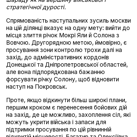
стратегічної дурості.
Спрямованість наступальних зусиль москви
на цій ділянці вказує на одну мету: вийти до
місця злиття річок Мокрі Яли й Солона з
Вовчою. Другорядною метою, ймовірно, є
просування зони контролю трохи далі на
захід, до адміністративних кордонів
Донецької та Дніпропетровської областей,
але вона підпорядкована бажанню
форсувати річку Солону, щоб відновити
наступ на Покровськ.
Проте, якщо відкинути більш широкі плани,
першим кроком є перенесення бойових дій
на захід, де це можливо, захоплення сіл, які
можуть укрити війська і запаси для
підтримки просування по цій рівнинній
відкритій місцевості. Багатир та Олексіївка