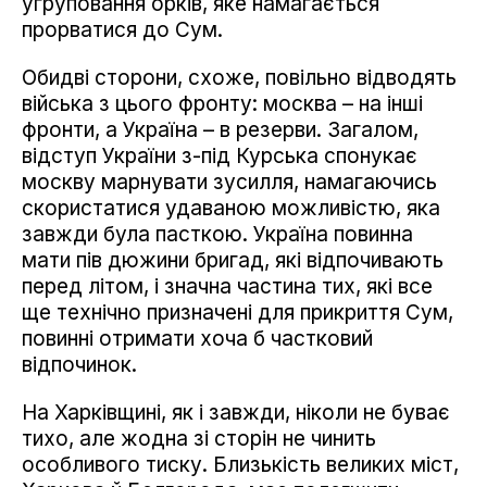
угруповання орків, яке намагається
прорватися до Сум.
Обидві сторони, схоже, повільно відводять
війська з цього фронту: москва – на інші
фронти, а Україна – в резерви. Загалом,
відступ України з-під Курська спонукає
москву марнувати зусилля, намагаючись
скористатися удаваною можливістю, яка
завжди була пасткою. Україна повинна
мати пів дюжини бригад, які відпочивають
перед літом, і значна частина тих, які все
ще технічно призначені для прикриття Сум,
повинні отримати хоча б частковий
відпочинок.
На Харківщині, як і завжди, ніколи не буває
тихо, але жодна зі сторін не чинить
особливого тиску. Близькість великих міст,