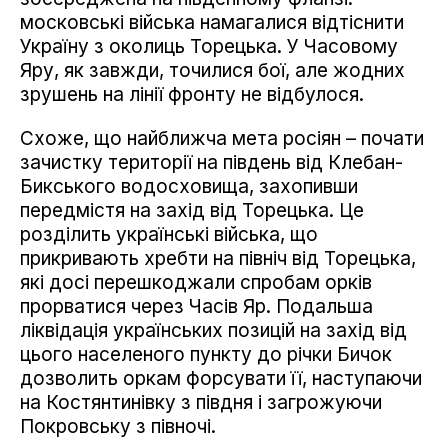
московські війська намагалися відтіснити
Україну з околиць Торецька. У Часовому
Яру, як завжди, точилися бої, але жодних
зрушень на лінії фронту не відбулося.
Схоже, що найближча мета росіян – почати
зачистку території на південь від Клебан-
Бикського водосховища, захопивши
передмістя на захід від Торецька. Це
розділить українські війська, що
прикривають хребти на північ від Торецька,
які досі перешкоджали спробам орків
прорватися через Часів Яр. Подальша
ліквідація українських позицій на захід від
цього населеного пункту до річки Бичок
дозволить оркам форсувати її, наступаючи
на Костянтинівку з півдня і загрожуючи
Покровську з півночі.