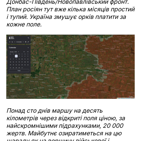
Донбас-Південь/Новопавлівський фронт.
План росіян тут вже кілька місяців простий
і тупий. Україна змушує орків платити за
кожне поле.
Понад сто днів маршу на десять
кілометрів через відкриті поля ціною, за
найскромнішими підрахунками, 20 000
жертв. Майбутнє озиратиметься на цю
шараду як на вершину військової і