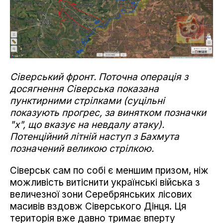
Сіверський фронт. Поточна операція з
досягнення Сіверська показана
пунктирними стрілками (суцільні
показують прогрес, за винятком позначки
"х", що вказує на невдалу атаку).
Потенційний літній наступ з Бахмута
позначений великою стрілкою.
Сіверськ сам по собі є меншим призом, ніж
можливість витіснити українські війська з
величезної зони Серебрянських лісових
масивів вздовж Сіверського Дінця. Ця
територія вже давно тримає вперту