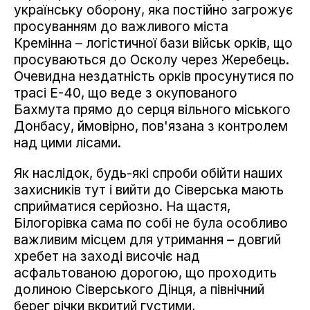
українську оборону, яка постійно загрожує
просуванням до важливого міста
Кремінна – логістичної бази військ орків, що
просуваються до Осколу через Жеребець.
Очевидна нездатність орків просунутися по
трасі Е-40, що веде з окупованого
Бахмута прямо до серця вільного міського
Донбасу, ймовірно, пов'язана з контролем
над цими лісами.
Як наслідок, будь-які спроби обійти наших
захисників тут і вийти до Сіверська мають
сприйматися серйозно. На щастя,
Білогорівка сама по собі не була особливо
важливим місцем для утримання – довгий
хребет на заході височіє над
асфальтованою дорогою, що проходить
долиною Сіверського Дінця, а північний
берег річки вкритий густими,