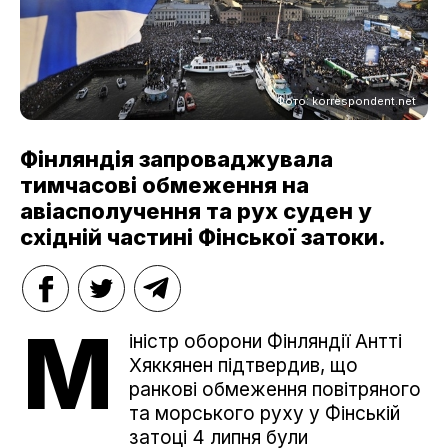
Фото: korrespondent.net
Фінляндія запроваджувала
тимчасові обмеження на
авіасполучення та рух суден у
східній частині Фінської затоки.
М
іністр оборони Фінляндії Антті
Хяккянен підтвердив, що
ранкові обмеження повітряного
та морського руху у Фінській
затоці 4 липня були