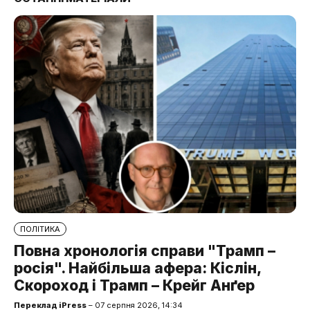
ПОЛІТИКА
Повна хронологія справи "Трамп –
росія". Найбільша афера: Кіслін,
Скороход і Трамп – Крейг Анґер
Переклад iPress
– 07 серпня 2026, 14:34