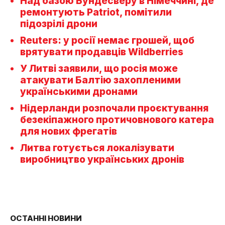
Над базою Бундесверу в Німеччині, де
ремонтують Patriot, помітили
підозрілі дрони
Reuters: у росії немає грошей, щоб
врятувати продавців Wildberries
У Литві заявили, що росія може
атакувати Балтію захопленими
українськими дронами
Нідерланди розпочали проєктування
безекіпажного протичовнового катера
для нових фрегатів
Литва готується локалізувати
виробництво українських дронів
ОСТАННІ НОВИНИ