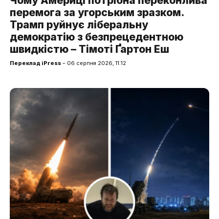
Чому Америці потрібна переконлива
перемога за угорським зразком.
Трамп руйнує ліберальну
демократію з безпрецедентною
швидкістю – Тімоті Ґартон Еш
Переклад iPress
– 06 серпня 2026, 11:12