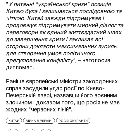
"
У питанні "української кризи" позиція
Китаю була і залишається послідовною та
чіткою. Китай завжди підтримував і
продовжує підтримувати мирний діалог та
переговори як єдиний життєздатний шлях
до завершення кризи і закликає всі
сторони докласти максимальних зусиль
для створення умов політичного
врегулювання конфлікту
", – наголосив
дипломат.
Раніше європейські міністри закордонних
справ засудили удар росії по Києво-
Печерській лаврі, назвавши його воєнним
злочином і доказом того, що росія не має
жодних "червоних ліній".
КИТАЙ
ВІЙНА В УКРАЇНІ
РОСІЯ ОКУПАНТИ