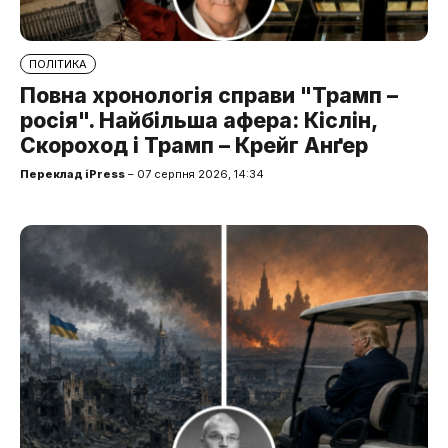
ПОЛІТИКА
Повна хронологія справи "Трамп –
росія". Найбільша афера: Кіслін,
Скороход і Трамп – Крейг Анґер
Переклад iPress
– 07 серпня 2026, 14:34