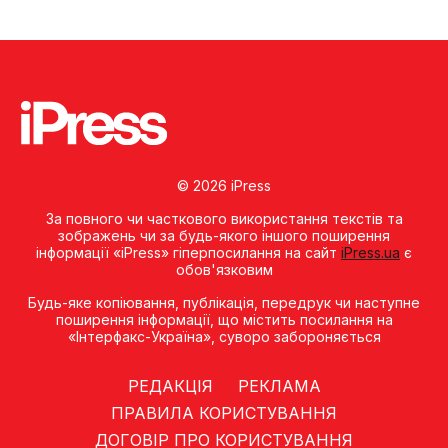
© 2026 iPress
За повного чи часткового використання текстів та
зображень чи за будь-якого іншого поширення
інформації «iPress» гіперпосилання на сайт
iPress.ua
є
обов'язковим
Будь-яке копiювання, публiкацiя, передрук чи наступне
поширення iнформацiї, що мiстить посилання на
«Iнтерфакс-Україна», суворо забороняється
РЕДАКЦІЯ
РЕКЛАМА
ПРАВИЛА КОРИСТУВАННЯ
ДОГОВІР ПРО КОРИСТУВАННЯ