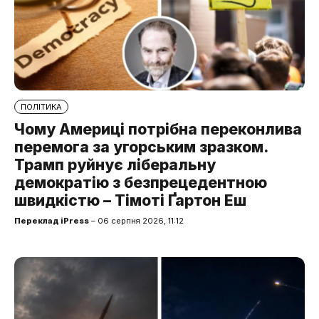
ПОЛІТИКА
Чому Америці потрібна переконлива
перемога за угорським зразком.
Трамп руйнує ліберальну
демократію з безпрецедентною
швидкістю – Тімоті Ґартон Еш
Переклад iPress
– 06 серпня 2026, 11:12