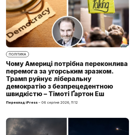
ПОЛІТИКА
Чому Америці потрібна переконлива
перемога за угорським зразком.
Трамп руйнує ліберальну
демократію з безпрецедентною
швидкістю – Тімоті Ґартон Еш
Переклад iPress
– 06 серпня 2026, 11:12