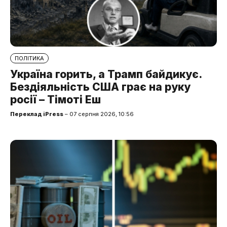
ПОЛІТИКА
Україна горить, а Трамп байдикує.
Бездіяльність США грає на руку
росії – Тімоті Еш
Переклад iPress
– 07 серпня 2026, 10:56