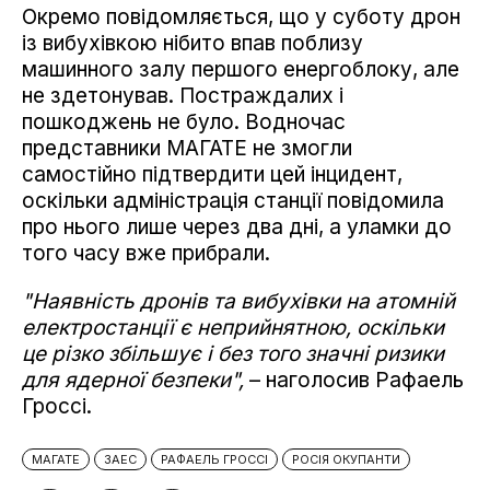
Окремо повідомляється, що у суботу дрон
із вибухівкою нібито впав поблизу
машинного залу першого енергоблоку, але
не здетонував. Постраждалих і
пошкоджень не було. Водночас
представники МАГАТЕ не змогли
самостійно підтвердити цей інцидент,
оскільки адміністрація станції повідомила
про нього лише через два дні, а уламки до
того часу вже прибрали.
"Наявність дронів та вибухівки на атомній
електростанції є неприйнятною, оскільки
це різко збільшує і без того значні ризики
для ядерної безпеки",
– наголосив Рафаель
Гроссі.
МАГАТЕ
ЗАЕС
РАФАЕЛЬ ГРОССІ
РОСІЯ ОКУПАНТИ