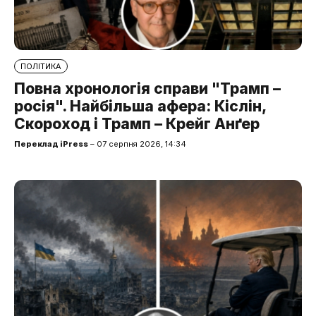
ПОЛІТИКА
Повна хронологія справи "Трамп –
росія". Найбільша афера: Кіслін,
Скороход і Трамп – Крейг Анґер
Переклад iPress
– 07 серпня 2026, 14:34