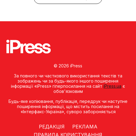
© 2026 iPress
За повного чи часткового використання текстів та
зображень чи за будь-якого іншого поширення
інформації «iPress» гіперпосилання на сайт
iPress.ua
є
обов'язковим
Будь-яке копiювання, публiкацiя, передрук чи наступне
поширення iнформацiї, що мiстить посилання на
«Iнтерфакс-Україна», суворо забороняється
РЕДАКЦІЯ
РЕКЛАМА
ПРАВИЛА КОРИСТУВАННЯ