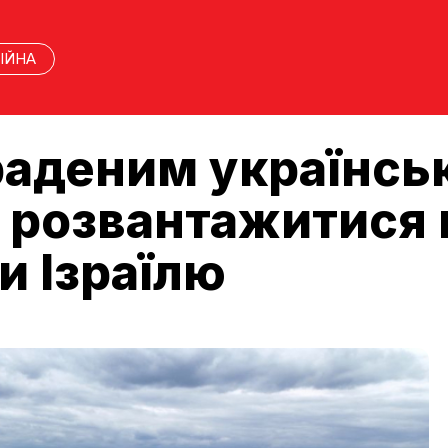
ІЙНА
раденим українсь
 розвантажитися 
и Ізраїлю