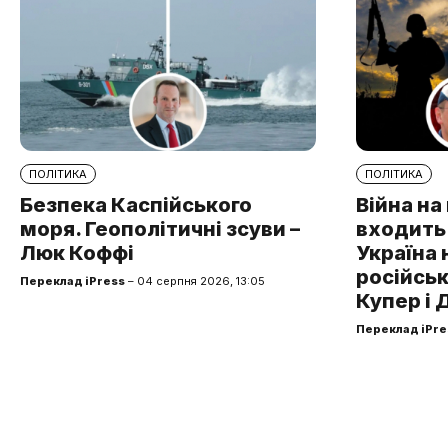
ПОЛІТИКА
ПОЛІТИКА
Безпека Каспійського
Війна н
моря. Геополітичні зсуви –
входить 
Люк Коффі
Україна 
російськ
Переклад iPress
– 04 серпня 2026, 13:05
Купер і 
Переклад iPre