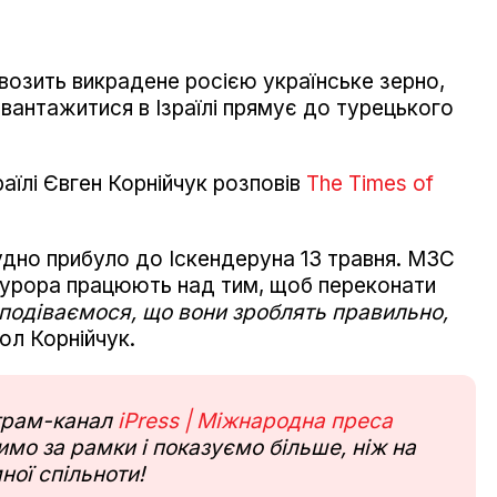
евозить викрадене росією українське зерно,
звантажитися в Ізраїлі прямує до турецького
раїлі Євген Корнійчук розповів
The Times of
дно прибуло до Іскендеруна 13 травня. МЗС
окурора працюють над тим, щоб переконати
подіваємося, що вони зроблять правильно,
ол Корнійчук.
еграм-канал
iPress | Міжнародна преса
мо за рамки і показуємо більше, ніж на
ної спільноти!