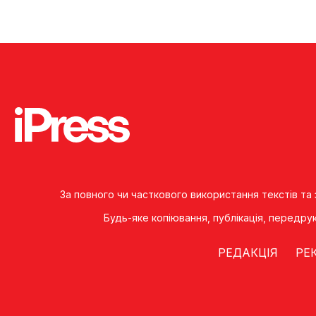
За повного чи часткового використання текстів та
Будь-яке копiювання, публiкацiя, передру
РЕДАКЦІЯ
РЕ