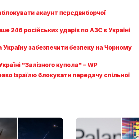
заблокувати акаунт передвиборчої
е 246 російських ударів по АЗС в Україні
а Україну забезпечити безпеку на Чорному
країні "Залізного купола" – WP
аво Ізраїлю блокувати передачу спільної