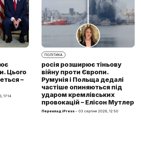
ПОЛІТИКА
лює
росія розширює тіньову
и. Цього
війну проти Європи.
еться –
Румунія і Польща дедалі
частіше опиняються під
ударом кремлівських
, 17:14
провокацій – Елісон Мутлер
Переклад iPress
– 03 серпня 2026, 12:50