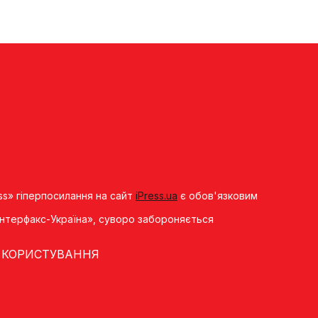
ss» гіперпосилання на сайт
iPress.ua
є обов'язковим
«Iнтерфакс-Україна», суворо забороняється
 КОРИСТУВАННЯ