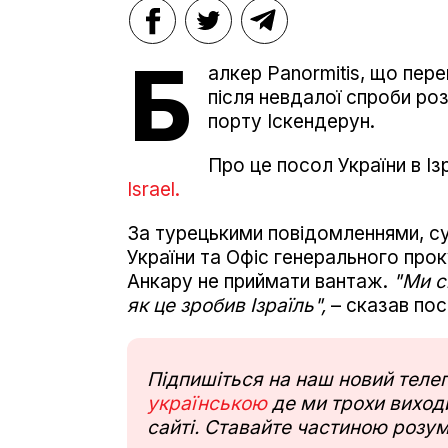
Б
алкер Panormitis, що пер
після невдалої спроби ро
порту Іскендерун.
Про це посол України в Із
Israel.
За турецькими повідомленнями, су
України та Офіс генерального пр
Анкару не приймати вантаж.
"Ми с
як це зробив Ізраїль",
– сказав пос
Підпишіться на наш новий тел
українською
де ми трохи виходи
сайті. Ставайте частиною розум