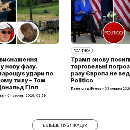
ПОЛІТИКА
а виснаження
Трамп знову поси
у нову фазу.
торговельні погроз
нарощує удари по
разу Європа не вед
ому тилу – Том
Politico
Дональд Гілл
Переклад iPress
– 03 серпня 2026
ss
– 04 серпня 2026, 08:39
БІЛЬШЕ ПУБЛІКАЦІЙ