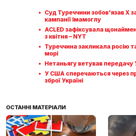
Суд Туреччини зобов'язав X 
кампанії Імамоглу
ACLED зафіксувала щонайменш
з квітня – NYT
Туреччина закликала росію т
морі
Нетаньягу ветував передачу У
У США сперечаються через пр
зброї Україні
ОСТАННІ МАТЕРІАЛИ