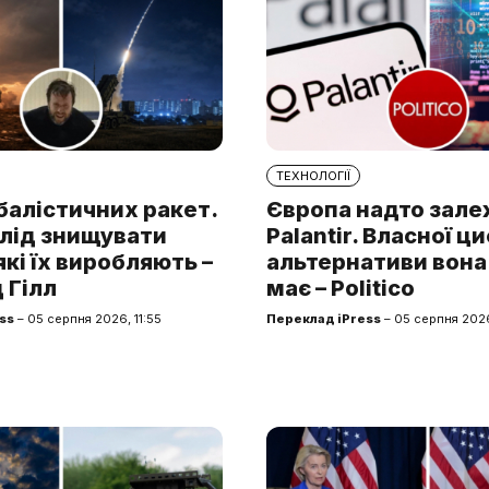
ТЕХНОЛОГІЇ
балістичних ракет.
Європа надто зале
слід знищувати
Palantir. Власної ц
які їх виробляють –
альтернативи вона
 Гілл
має – Politico
ss
– 05 серпня 2026, 11:55
Переклад iPress
– 05 серпня 202