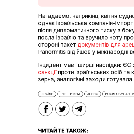
Нагадаємо, наприкінці квітня суд
однак ізраїльська компанія-імпор
після дипломатичного тиску з боку
посла Ізраїлю та вручило ноту прот
стороні пакет
документів для аре
Panormitis відійшов у міжнародні в
Інцидент мав і ширші наслідки: ЄС
санкції
проти ізраїльських осіб та
зерна, аналогічні заходи готувала 
ІЗРАЇЛЬ
ТУРЕЧЧИНА
ЗЕРНО
РОСІЯ ОКУПАНТ
ЧИТАЙТЕ ТАКОЖ: