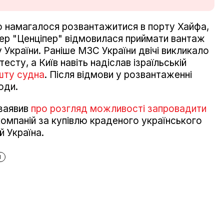
но намагалося розвантажитися в порту Хайфа,
тер "Ценціпер" відмовилася приймати вантаж
 України. Раніше МЗС України двічі викликало
есту, а Київ навіть надіслав ізраїльській
шту судна
. Після відмови у розвантаженні
оди.
 заявив
про розгляд можливості запровадити
 компаній за купівлю краденого українського
й Україна.
И