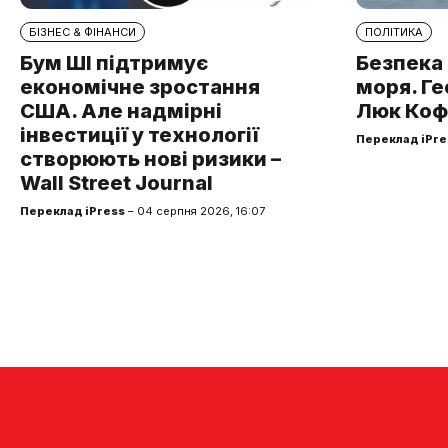
БІЗНЕС & ФІНАНСИ
ПОЛІТИКА
Бум ШІ підтримує
Безпека
економічне зростання
моря. Ге
США. Але надмірні
Люк Коф
інвестиції у технології
Переклад iPre
створюють нові ризики –
Wall Street Journal
Переклад iPress
– 04 серпня 2026, 16:07