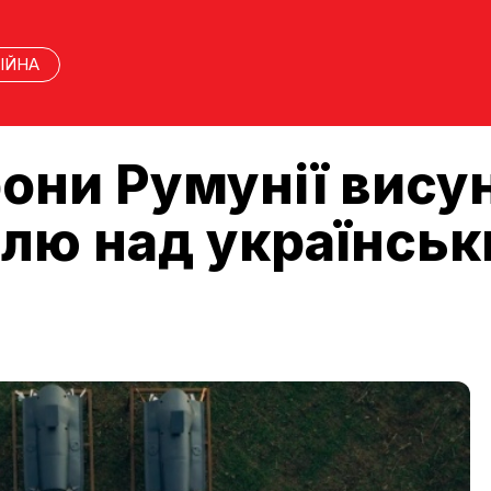
ІЙНА
рони Румунії вису
лю над українсь