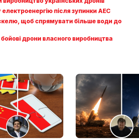
и виробництво українських дронів
у електроенергію після зупинки АЕС
и скелю, щоб спрямувати більше води до
бойові дрони власного виробництва