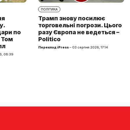
ПОЛІТИКА
ня
Трамп знову посилює
у.
торговельні погрози. Цього
дари по
разу Європа не ведеться –
 Том
Politico
лл
Переклад iPress
– 03 серпня 2026, 17:14
6, 08:39