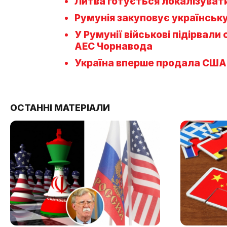
Литва готується локалізуват
Румунія закуповує українськ
У Румунії військові підірвал
АЕС Чорнавода
Україна вперше продала США 
ОСТАННІ МАТЕРІАЛИ