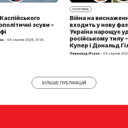
ПОЛІТИКА
 Каспійського
Війна на виснажен
ополітичні зсуви –
входить у нову фаз
фі
Україна нарощує у
російському тилу –
ss
– 04 серпня 2026, 13:05
Купер і Дональд Гі
Переклад iPress
– 04 серпня 202
БІЛЬШЕ ПУБЛІКАЦІЙ