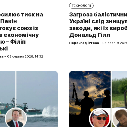
ТЕХНОЛОГІЇ
осилює тиск на
Загроза балістични
 Пекін
Україні слід знищу
овує союз із
заводи, які їх виро
а економічну
Дональд Гілл
ю – Філіп
Переклад iPress
– 05 серпня 2026
ькі
ss
– 05 серпня 2026, 14:32