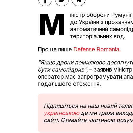
М
іністр оборони Румуні
до України з прохання
автоматичний самопідр
територіальних вод.
Про це пише
Defense Romania.
"Якщо дрони помилково досягнуть
бути самопідрив",
– заявив мініст
оператор має запрограмувати апа
подальшого стеження.
Підпишіться на наш новий тел
українською
де ми трохи виходи
сайті. Ставайте частиною розум