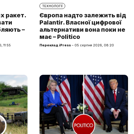
ТЕХНОЛОГІЇ
х ракет.
Європа надто залежить від
вати
Palantir. Власної цифрової
бляють –
альтернативи вона поки не
має – Politico
, 11:55
Переклад iPress
– 05 серпня 2026, 08:20