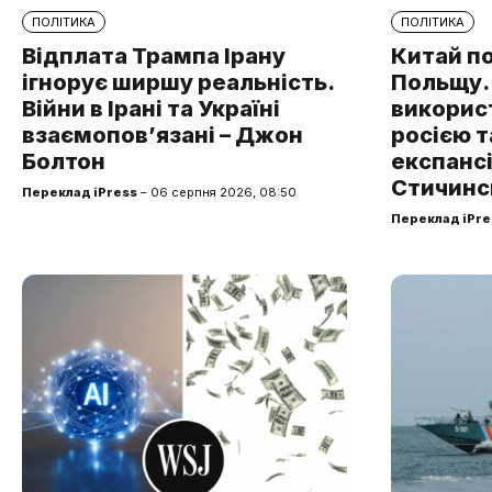
ПОЛІТИКА
ПОЛІТИКА
Відплата Трампа Ірану
Китай п
ігнорує ширшу реальність.
Польщу.
Війни в Ірані та Україні
використ
взаємопов’язані – Джон
росією т
Болтон
експансі
Стичинс
Переклад iPress
– 06 серпня 2026, 08:50
Переклад iPre