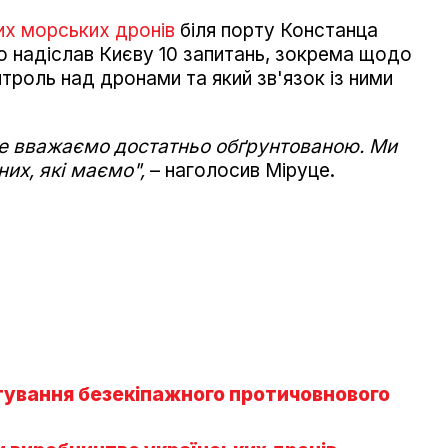
их морських дронів
біля порту Констанца
о надіслав Києву 10 запитань, зокрема щодо
троль над дронами та який зв'язок із ними
не вважаємо достатньо обґрунтованою. Ми
них, які маємо",
– наголосив Міруце.
ування безекіпажного протичовнового