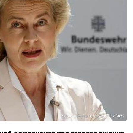
Урсула фон дер Ляєн. Фото: EPA/UPG