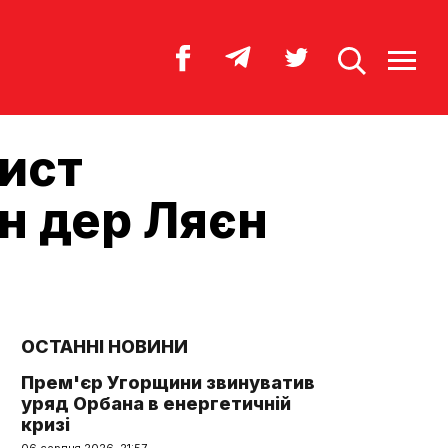
хист
он дер Ляєн
ОСТАННІ НОВИНИ
Прем'єр Угорщини звинуватив
уряд Орбана в енергетичній
кризі