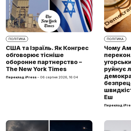
ПОЛІТИКА
ПОЛІТИКА
США та Ізраїль. Як Конгрес
Чому Ам
обговорює тісніше
перекон
оборонне партнерство –
угорськ
The New York Times
руйнує 
демокра
Переклад iPress
– 06 серпня 2026, 16:04
безпре
швидкіст
Еш
Переклад iPre