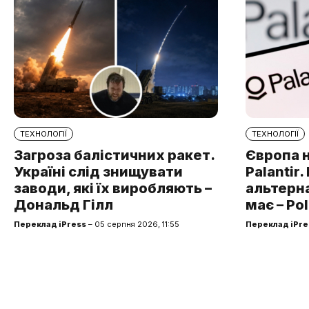
ТЕХНОЛОГІЇ
ТЕХНОЛОГІЇ
Загроза балістичних ракет.
Європа 
Україні слід знищувати
Palantir
заводи, які їх виробляють –
альтерна
Дональд Гілл
має – Pol
Переклад iPress
– 05 серпня 2026, 11:55
Переклад iPre