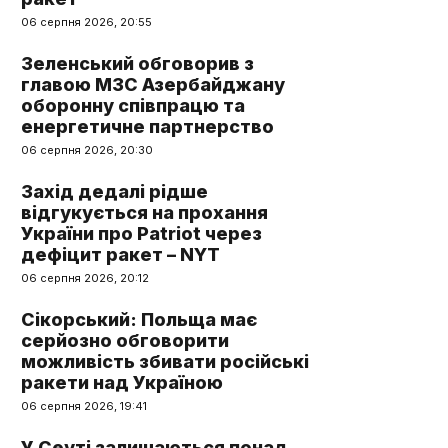
06 серпня 2026, 20:55
Зеленський обговорив з
главою МЗС Азербайджану
оборонну співпрацю та
енергетичне партнерство
06 серпня 2026, 20:30
Захід дедалі рідше
відгукується на прохання
України про Patriot через
дефіцит ракет – NYT
06 серпня 2026, 20:12
Сікорський: Польща має
серйозно обговорити
можливість збивати російські
ракети над Україною
06 серпня 2026, 19:41
У Сеуті залишаються понад