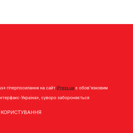
ss» гіперпосилання на сайт
iPress.ua
є обов'язковим
«Iнтерфакс-Україна», суворо забороняється
 КОРИСТУВАННЯ