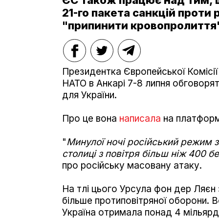
ЄС також працює над тим,
21-го пакета санкцій проти 
"припинити кровопролиття
Президентка Європейської Комісії
НАТО в Анкарі 7-8 липня обговоря
для України.
Про це вона
написала
на платформ
"
Минулої ночі російський режим з
столиці з повітря більш ніж 400 б
про російську масовану атаку.
На тлі цього Урсула фон дер Ляєн 
більше протиповітряної оборони. 
Україна отримала понад 4 мільяр