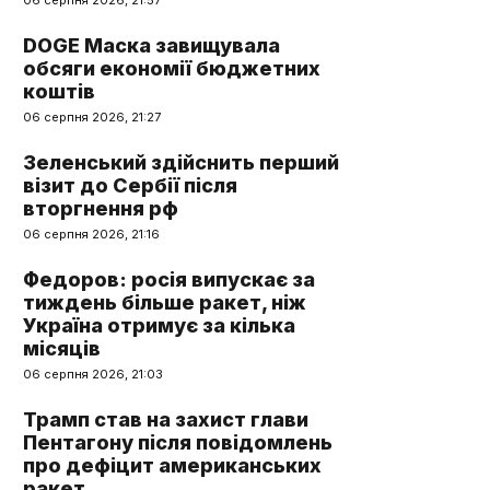
06 серпня 2026, 21:57
DOGE Маска завищувала
обсяги економії бюджетних
коштів
06 серпня 2026, 21:27
Зеленський здійснить перший
візит до Сербії після
вторгнення рф
06 серпня 2026, 21:16
Федоров: росія випускає за
тиждень більше ракет, ніж
Україна отримує за кілька
місяців
06 серпня 2026, 21:03
Трамп став на захист глави
Пентагону після повідомлень
про дефіцит американських
ракет