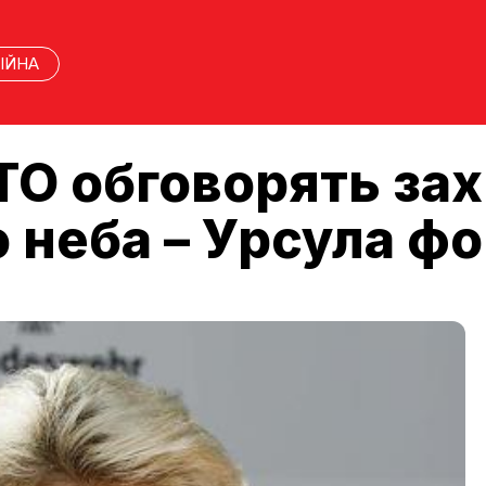
ІЙНА
ТО обговорять за
 неба – Урсула ф