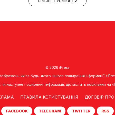
БІЛЬШЕ ПУБЛІКАЦІЙ
© 2026 iPress
 зображень чи за будь-якого іншого поширення інформації «iPre
к чи наступне поширення iнформацiї, що мiстить посилання на 
КЛАМА
ПРАВИЛА КОРИСТУВАННЯ
ДОГОВІР ПРО
FACEBOOK
TELEGRAM
TWITTER
RSS