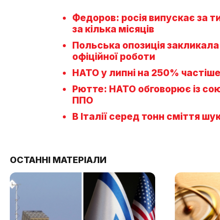
Федоров: росія випускає за т
за кілька місяців
Польська опозиція закликала 
офіційної роботи
НАТО у липні на 250% частіше
Рютте: НАТО обговорює із со
ППО
В Італії серед тонн сміття ш
ОСТАННІ МАТЕРІАЛИ