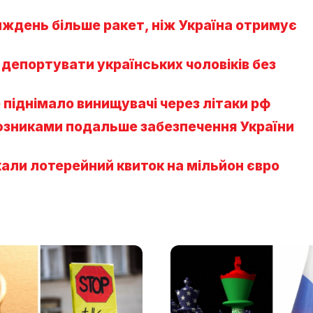
иждень більше ракет, ніж Україна отримує
депортувати українських чоловіків без
 піднімало винищувачі через літаки рф
юзниками подальше забезпечення України
укали лотерейний квиток на мільйон євро