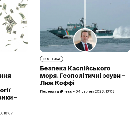
ПОЛІТИКА
Безпека Каспійського
ння
моря. Геополітичні зсуви –
Люк Коффі
огії
Переклад iPress
– 04 серпня 2026, 13:05
зики –
, 16:07