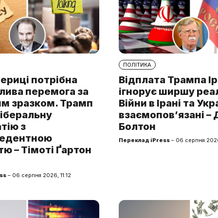
ПОЛІТИКА
ериці потрібна
Відплата Трампа І
лива перемога за
ігнорує ширшу реа
им зразком. Трамп
Війни в Ірані та Укр
ліберальну
взаємопов’язані –
тію з
Болтон
цедентною
Переклад iPress
– 06 серпня 202
ю – Тімоті Ґартон
ss
– 06 серпня 2026, 11:12