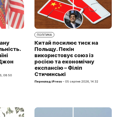
ПОЛІТИКА
рану
Китай посилює тиск на
льність.
Польщу. Пекін
аїні
використовує союз із
 Джон
росією та економічну
експансію – Філіп
Стичинські
6, 08:50
Переклад iPress
– 05 серпня 2026, 14:32