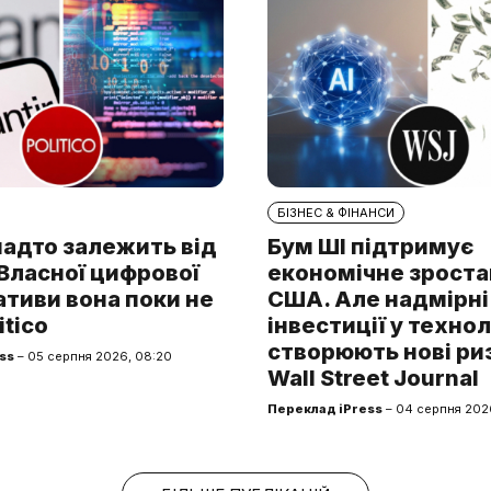
БІЗНЕС & ФІНАНСИ
надто залежить від
Бум ШІ підтримує
. Власної цифрової
економічне зроста
тиви вона поки не
США. Але надмірні
itico
інвестиції у технол
створюють нові ри
ss
– 05 серпня 2026, 08:20
Wall Street Journal
Переклад iPress
– 04 серпня 2026