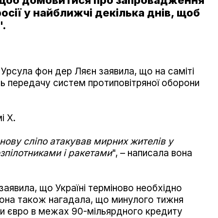
 щоб домовитися про запровадження
росії у найближчі декілька днів, щоб
".
 Урсула фон дер Ляєн заявила, що на саміті
ть передачу систем протиповітряної оборони
і X.
нову сліпо атакував мирних жителів у
езпілотниками і ракетами
", – написала вона
заявила, що Україні терміново необхідно
Вона також нагадала, що минулого тижня
ди євро в межах 90-мільярдного кредиту