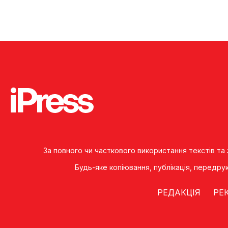
За повного чи часткового використання текстів та
Будь-яке копiювання, публiкацiя, передру
РЕДАКЦІЯ
РЕ