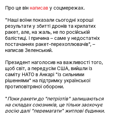
Про це він
написав
у соцмережах.
"Наші воїни показали сьогодні хороші
результати у збитті дронів та крилатих
ракет, але, на жаль, не по російській
балістиці. І причина – саме у недостатніх
постачаннях ракет-перехоплювачів", –
написав Зеленський.
Президент наголосив на важливості того,
щоб світ, а передусім США, вийшли із
саміту НАТО в Анкарі "із сильними
рішеннями" на підтримку української
протиповітряної оборони.
"
Поки ракети до "петріотів" залишаються
на складах союзників, це тільки заохочує
росію далі "перемагати" житлові будинки.