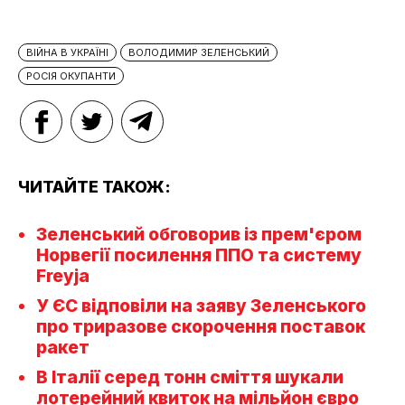
ВІЙНА В УКРАЇНІ
ВОЛОДИМИР ЗЕЛЕНСЬКИЙ
РОСІЯ ОКУПАНТИ
ЧИТАЙТЕ ТАКОЖ:
Зеленський обговорив із прем'єром
Норвегії посилення ППО та систему
Freyja
У ЄС відповіли на заяву Зеленського
про триразове скорочення поставок
ракет
В Італії серед тонн сміття шукали
лотерейний квиток на мільйон євро