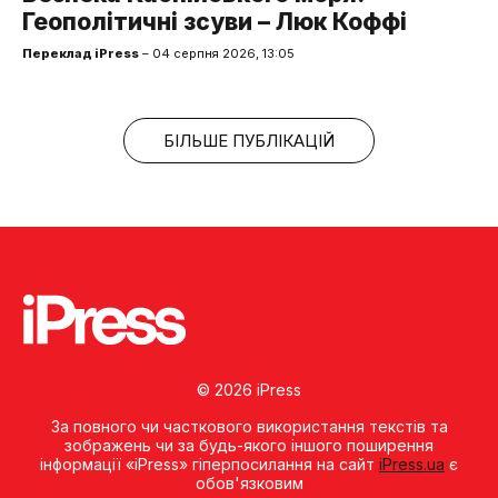
Геополітичні зсуви – Люк Коффі
Переклад iPress
– 04 серпня 2026, 13:05
БІЛЬШЕ ПУБЛІКАЦІЙ
© 2026 iPress
За повного чи часткового використання текстів та
зображень чи за будь-якого іншого поширення
інформації «iPress» гіперпосилання на сайт
iPress.ua
є
обов'язковим