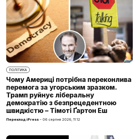
ПОЛІТИКА
Чому Америці потрібна переконлива
перемога за угорським зразком.
Трамп руйнує ліберальну
демократію з безпрецедентною
швидкістю – Тімоті Ґартон Еш
Переклад iPress
– 06 серпня 2026, 11:12