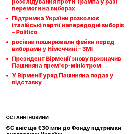
розслідування проти Трампа у разі
перемоги на виборах
Підтримка України розколює
італійські партії напередодні виборів
– Politico
росіяни поширювали фейки перед
виборами у Німеччині – ЗМІ
Президент Вірменії знову призначив
Пашиняна прем'єр-міністром
У Вірменії уряд Пашиняна подав у
відставку
ОСТАННІ НОВИНИ
ЄС вніс ще €30 млн до Фонду підтримки