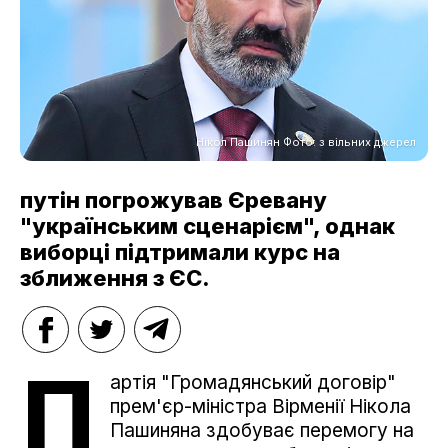
Нікол Пашинян Фото: з вільних джерел
путін погрожував Єревану
"українським сценарієм", однак
виборці підтримали курс на
зближення з ЄС.
П
артія "Громадянський договір"
прем'єр-міністра Вірменії Нікола
Пашиняна здобуває перемогу на