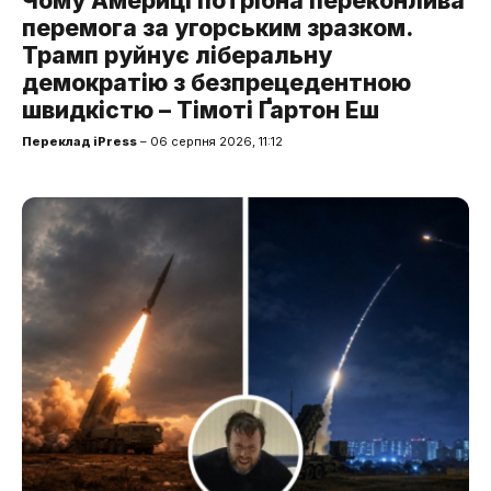
Чому Америці потрібна переконлива
перемога за угорським зразком.
Трамп руйнує ліберальну
демократію з безпрецедентною
швидкістю – Тімоті Ґартон Еш
Переклад iPress
– 06 серпня 2026, 11:12