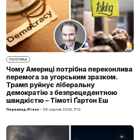
ПОЛІТИКА
Чому Америці потрібна переконлива
перемога за угорським зразком.
Трамп руйнує ліберальну
демократію з безпрецедентною
швидкістю – Тімоті Ґартон Еш
Переклад iPress
– 06 серпня 2026, 11:12