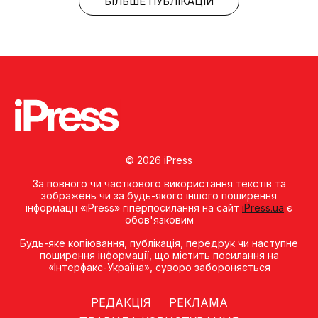
БІЛЬШЕ ПУБЛІКАЦІЙ
© 2026 iPress
За повного чи часткового використання текстів та
зображень чи за будь-якого іншого поширення
інформації «iPress» гіперпосилання на сайт
iPress.ua
є
обов'язковим
Будь-яке копiювання, публiкацiя, передрук чи наступне
поширення iнформацiї, що мiстить посилання на
«Iнтерфакс-Україна», суворо забороняється
РЕДАКЦІЯ
РЕКЛАМА