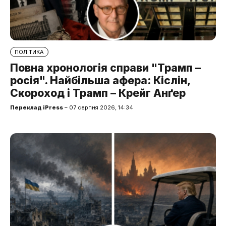
ПОЛІТИКА
Повна хронологія справи "Трамп –
росія". Найбільша афера: Кіслін,
Скороход і Трамп – Крейг Анґер
Переклад iPress
– 07 серпня 2026, 14:34