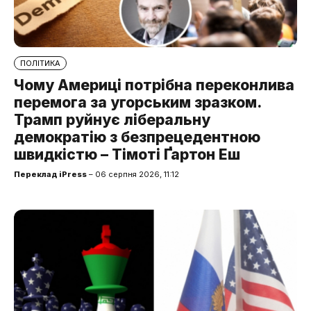
ПОЛІТИКА
Чому Америці потрібна переконлива
перемога за угорським зразком.
Трамп руйнує ліберальну
демократію з безпрецедентною
швидкістю – Тімоті Ґартон Еш
Переклад iPress
– 06 серпня 2026, 11:12