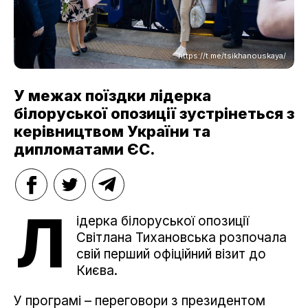
https://t.me/tsikhanouskaya/
У межах поїздки лідерка
білоруської опозиції зустрінеться з
керівництвом України та
дипломатами ЄС.
Л
ідерка білоруської опозиції
Світлана Тихановська розпочала
свій перший офіційний візит до
Києва.
У програмі – переговори з президентом