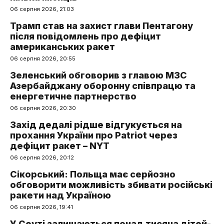
06 серпня 2026, 21:03
Трамп став на захист глави Пентагону
після повідомлень про дефіцит
американських ракет
06 серпня 2026, 20:55
Зеленський обговорив з главою МЗС
Азербайджану оборонну співпрацю та
енергетичне партнерство
06 серпня 2026, 20:30
Захід дедалі рідше відгукується на
прохання України про Patriot через
дефіцит ракет – NYT
06 серпня 2026, 20:12
Сікорський: Польща має серйозно
обговорити можливість збивати російські
ракети над Україною
06 серпня 2026, 19:41
У Сеуті залишаються понад тисяча дітей-