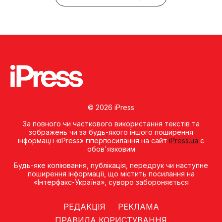
© 2026 iPress
За повного чи часткового використання текстів та
зображень чи за будь-якого іншого поширення
інформації «iPress» гіперпосилання на сайт
iPress.ua
є
обов'язковим
Будь-яке копiювання, публiкацiя, передрук чи наступне
поширення iнформацiї, що мiстить посилання на
«Iнтерфакс-Україна», суворо забороняється
РЕДАКЦІЯ
РЕКЛАМА
ПРАВИЛА КОРИСТУВАННЯ