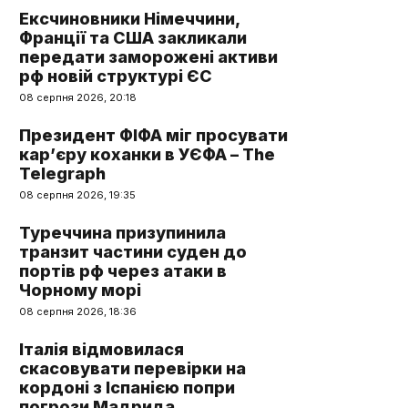
Ексчиновники Німеччини,
Франції та США закликали
передати заморожені активи
рф новій структурі ЄС
08 серпня 2026, 20:18
Президент ФІФА міг просувати
кар’єру коханки в УЄФА – The
Telegraph
08 серпня 2026, 19:35
Туреччина призупинила
транзит частини суден до
портів рф через атаки в
Чорному морі
08 серпня 2026, 18:36
Італія відмовилася
скасовувати перевірки на
кордоні з Іспанією попри
погрози Мадрида