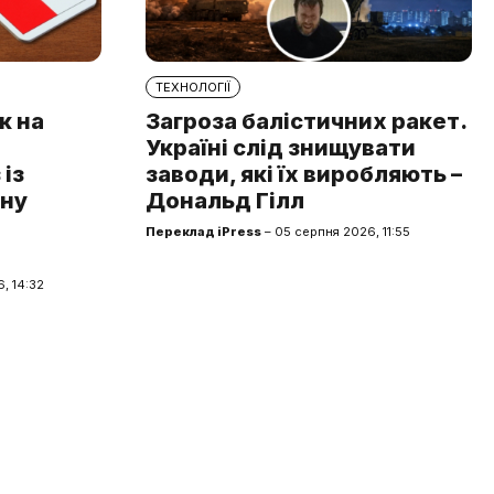
ТЕХНОЛОГІЇ
к на
Загроза балістичних ракет.
Україні слід знищувати
із
заводи, які їх виробляють –
чну
Дональд Гілл
Переклад iPress
– 05 серпня 2026, 11:55
, 14:32