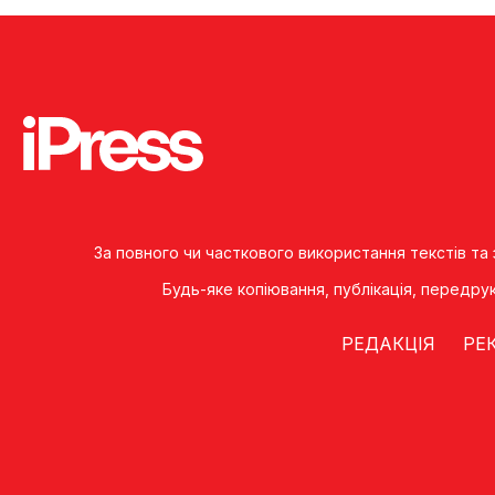
За повного чи часткового використання текстів та
Будь-яке копiювання, публiкацiя, передру
РЕДАКЦІЯ
РЕ