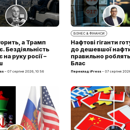
БІЗНЕС & ФІНАНСИ
горить, а Трамп
Нафтові гіганти го
. Бездіяльність
до дешевшої нафти.
 на руку росії –
правильно роблять
ш
Блас
ss
– 07 серпня 2026, 10:56
Переклад iPress
– 07 серпня 2026