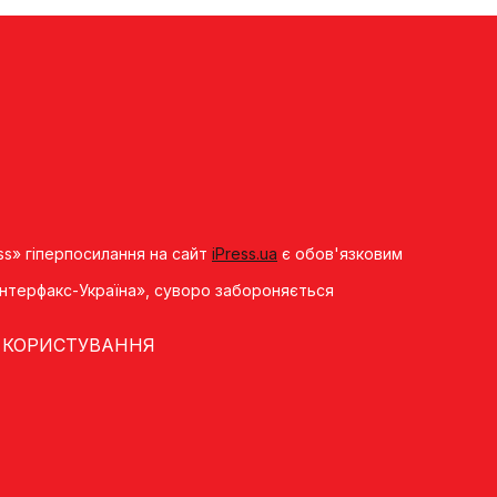
ss» гіперпосилання на сайт
iPress.ua
є обов'язковим
«Iнтерфакс-Україна», суворо забороняється
 КОРИСТУВАННЯ