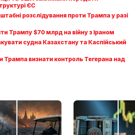
труктурі ЄС
табні розслідування проти Трампа у разі
ти Трампу $70 млрд на війну з Іраном
акувати судна Казахстану та Каспійський
и Трампа визнати контроль Тегерана над