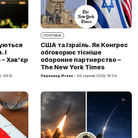
ПОЛІТИКА
туються
США та Ізраїль. Як Конгрес
 І
обговорює тісніше
 – Хав'єр
оборонне партнерство –
The New York Times
, 09:15
Переклад iPress
– 06 серпня 2026, 16:04