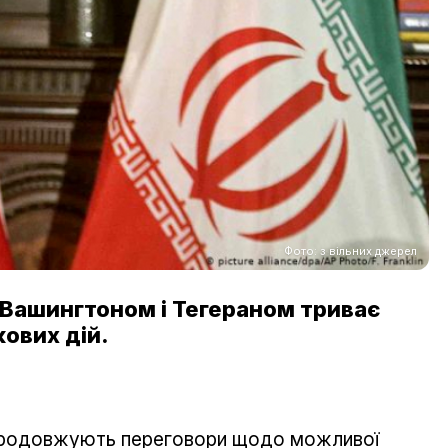
Фото: з вільних джерел
Вашингтоном і Тегераном триває
кових дій.
 продовжують переговори щодо можливої