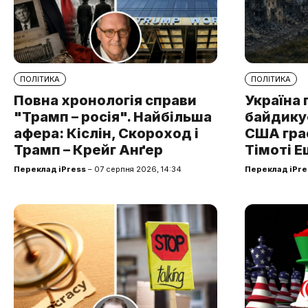
ПОЛІТИКА
ПОЛІТИКА
Повна хронологія справи
Україна 
"Трамп – росія". Найбільша
байдикує
афера: Кіслін, Скороход і
США грає
Трамп – Крейг Анґер
Тімоті Е
Переклад iPress
– 07 серпня 2026, 14:34
Переклад iPre