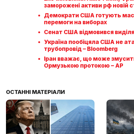
заморожені активи рф новій с
Демократи США готують масш
перемоги на виборах
Сенат США відмовився виділя
Україна пообіцяла США не ат
трубопровід – Bloomberg
Іран вважає, що може змусит
Ормузькою протокою – AP
ОСТАННІ МАТЕРІАЛИ