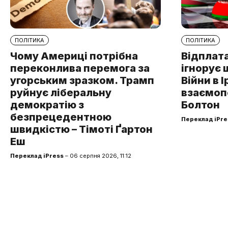
ПОЛІТИКА
ПОЛІТИКА
Чому Америці потрібна
Відплата
переконлива перемога за
ігнорує 
угорським зразком. Трамп
Війни в І
руйнує ліберальну
взаємоп
демократію з
Болтон
безпрецедентною
Переклад iPre
швидкістю – Тімоті Ґартон
Еш
Переклад iPress
– 06 серпня 2026, 11:12