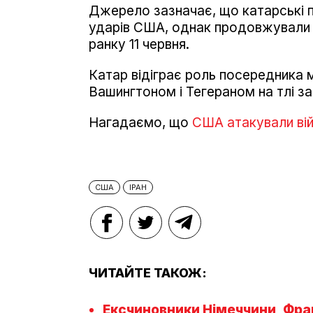
Джерело зазначає, що катарські пр
ударів США, однак продовжували
ранку 11 червня.
Катар відіграє роль посередника
Вашингтоном і Тегераном на тлі заг
Нагадаємо, що
США атакували війс
США
ІРАН
ЧИТАЙТЕ ТАКОЖ:
Ексчиновники Німеччини, Фра