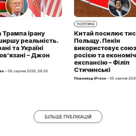
ПОЛІТИКА
 Трампа Ірану
Китай посилює тис
ширшу реальність.
Польщу. Пекін
рані та Україні
використовує союз 
ов’язані – Джон
росією та економі
експансію – Філіп
Стичинські
ss
– 06 серпня 2026, 08:50
Переклад iPress
– 05 серпня 2026
БІЛЬШЕ ПУБЛІКАЦІЙ