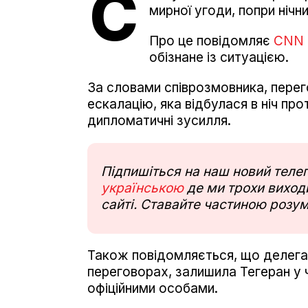
С
мирної угоди, попри ніч
Про це повідомляє
CNN
обізнане із ситуацією.
За словами співрозмовника, перего
ескалацію, яка відбулася в ніч пр
дипломатичні зусилля.
Підпишіться на наш новий тел
українською
де ми трохи виходи
сайті. Ставайте частиною розум
Також повідомляється, що делега
переговорах, залишила Тегеран у ч
офіційними особами.