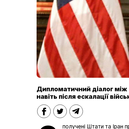
Дипломатичний діалог між 
навіть після ескалації війсь
получені Штати та Іран