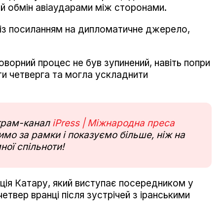
ний обмін авіаударами між сторонами.
із посиланням на дипломатичне джерело,
ворний процес не був зупинений, навіть попри
оти четверга та могла ускладнити
еграм-канал
iPress | Міжнародна преса
мо за рамки і показуємо більше, ніж на
ної спільноти!
ція Катару, який виступає посередником у
етвер вранці після зустрічей з іранськими