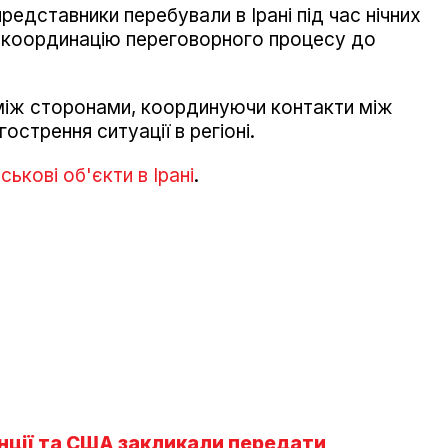
едставники перебували в Ірані під час нічних
 координацію переговорного процесу до
 між сторонами, координуючи контакти між
острення ситуації в регіоні.
ькові об'єкти в Ірані
.
нції та США закликали передати