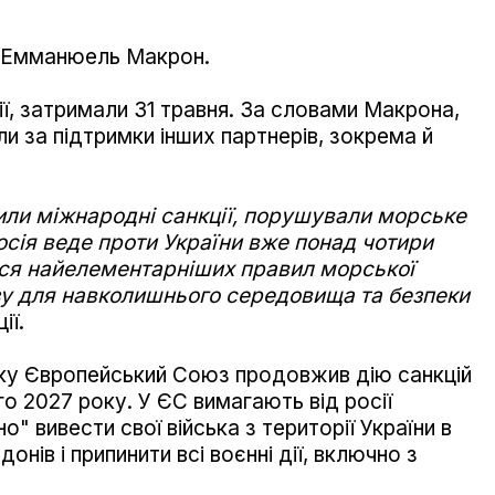
ї Емманюель Макрон.
сії, затримали 31 травня. За словами Макрона,
и за підтримки інших партнерів, зокрема й
ли міжнародні санкції, порушували морське
росія веде проти України вже понад чотири
ться найелементарніших правил морської
озу для навколишнього середовища та безпеки
ії.
ку Європейський Союз продовжив дію санкцій
го 2027 року. У ЄС вимагають від росії
" вивести свої війська з території України в
нів і припинити всі воєнні дії, включно з