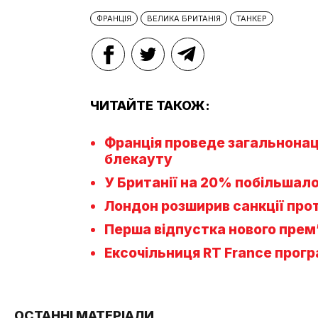
ФРАНЦІЯ
ВЕЛИКА БРИТАНІЯ
ТАНКЕР
ЧИТАЙТЕ ТАКОЖ:
Франція проведе загальнонаці
блекауту
У Британії на 20% побільшало
Лондон розширив санкції проти
Перша відпустка нового прем’
Ексочільниця RT France прогр
ОСТАННІ МАТЕРІАЛИ