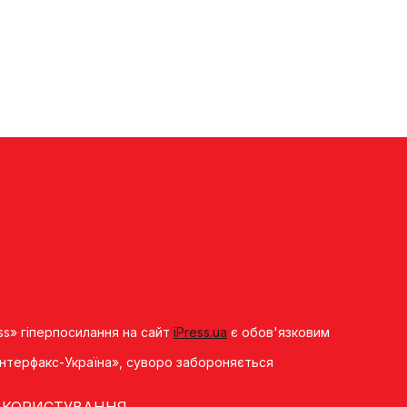
ss» гіперпосилання на сайт
iPress.ua
є обов'язковим
«Iнтерфакс-Україна», суворо забороняється