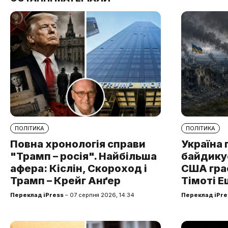
ПОЛІТИКА
ПОЛІТИКА
Повна хронологія справи
Україна 
"Трамп – росія". Найбільша
байдикує
афера: Кіслін, Скороход і
США грає
Трамп – Крейг Анґер
Тімоті Е
Переклад iPress
– 07 серпня 2026, 14:34
Переклад iPre