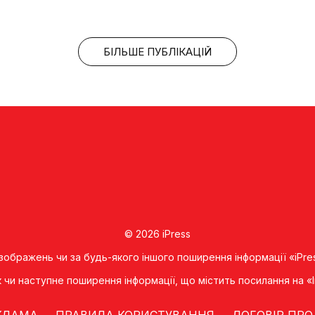
БІЛЬШЕ ПУБЛІКАЦІЙ
© 2026 iPress
 зображень чи за будь-якого іншого поширення інформації «iPre
к чи наступне поширення iнформацiї, що мiстить посилання на 