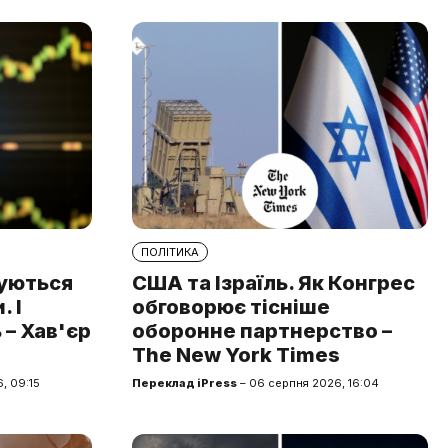
ПОЛІТИКА
туються
США та Ізраїль. Як Конгрес
 І
обговорює тісніше
 – Хав'єр
оборонне партнерство –
The New York Times
, 09:15
Переклад iPress
– 06 серпня 2026, 16:04