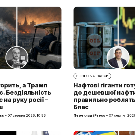
БІЗНЕС & ФІНАНСИ
горить, а Трамп
Нафтові гіганти го
. Бездіяльність
до дешевшої нафти.
 на руку росії –
правильно роблять
ш
Блас
ss
– 07 серпня 2026, 10:56
Переклад iPress
– 07 серпня 2026