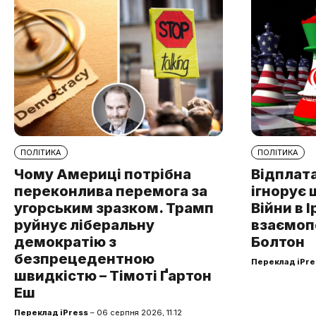
ПОЛІТИКА
ПОЛІТИКА
Чому Америці потрібна
Відплата
переконлива перемога за
ігнорує 
угорським зразком. Трамп
Війни в І
руйнує ліберальну
взаємоп
демократію з
Болтон
безпрецедентною
Переклад iPre
швидкістю – Тімоті Ґартон
Еш
Переклад iPress
– 06 серпня 2026, 11:12