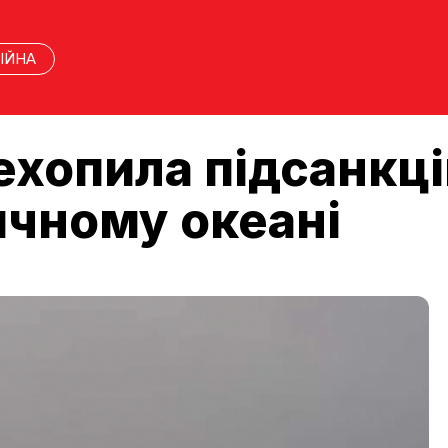
ІЙНА
ехопила підсанкц
ичному океані