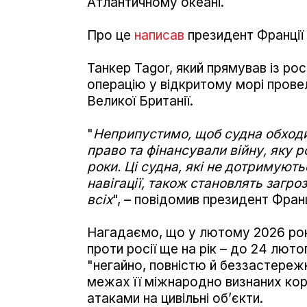
Атлантичному океані.
Про це
написав
президент Франці
Танкер Tagor, який прямував із ро
операцію у відкритому морі провел
Великої Британії.
"
Неприпустимо, щоб судна обходи
право та фінансували війну, яку 
роки. Ці судна, які не дотримую
навігації, також становлять загр
всіх
", – повідомив президент Франц
Нагадаємо, що у лютому 2026 ро
проти росії ще на рік – до 24 люто
"негайно, повністю й беззастережно
межах її міжнародно визнаних кордо
атаками на цивільні об’єкти.