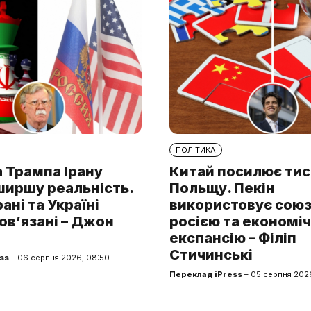
ПОЛІТИКА
 Трампа Ірану
Китай посилює тис
ширшу реальність.
Польщу. Пекін
рані та Україні
використовує союз 
ов’язані – Джон
росією та економі
експансію – Філіп
Стичинські
ss
– 06 серпня 2026, 08:50
Переклад iPress
– 05 серпня 2026