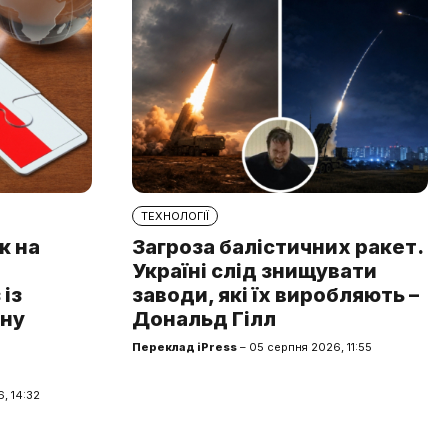
ТЕХНОЛОГІЇ
к на
Загроза балістичних ракет.
Україні слід знищувати
із
заводи, які їх виробляють –
чну
Дональд Гілл
Переклад iPress
– 05 серпня 2026, 11:55
, 14:32