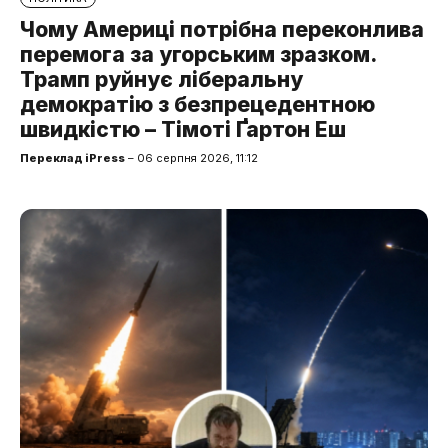
Чому Америці потрібна переконлива
перемога за угорським зразком.
Трамп руйнує ліберальну
демократію з безпрецедентною
швидкістю – Тімоті Ґартон Еш
Переклад iPress
– 06 серпня 2026, 11:12