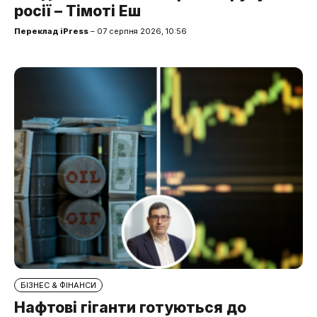
росії – Тімоті Еш
Переклад iPress
– 07 серпня 2026, 10:56
БІЗНЕС & ФІНАНСИ
Нафтові гіганти готуються до