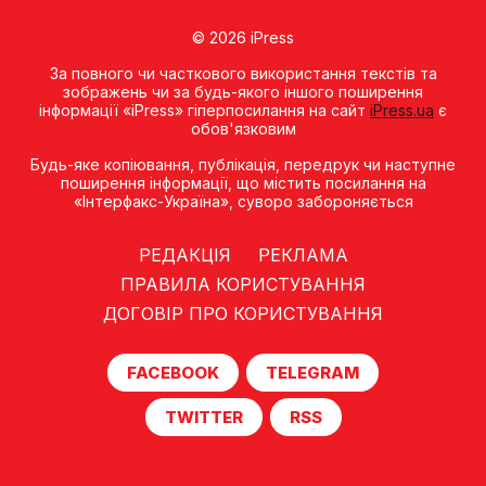
© 2026 iPress
За повного чи часткового використання текстів та
зображень чи за будь-якого іншого поширення
інформації «iPress» гіперпосилання на сайт
iPress.ua
є
обов'язковим
Будь-яке копiювання, публiкацiя, передрук чи наступне
поширення iнформацiї, що мiстить посилання на
«Iнтерфакс-Україна», суворо забороняється
РЕДАКЦІЯ
РЕКЛАМА
ПРАВИЛА КОРИСТУВАННЯ
ДОГОВІР ПРО КОРИСТУВАННЯ
FACEBOOK
TELEGRAM
TWITTER
RSS