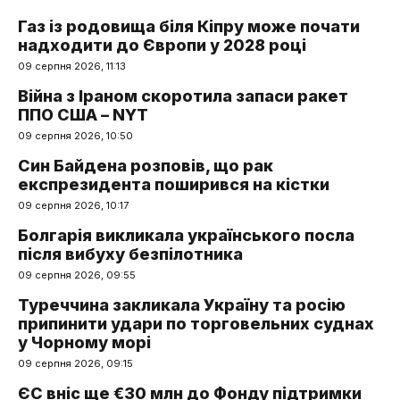
Газ із родовища біля Кіпру може почати
надходити до Європи у 2028 році
09 серпня 2026, 11:13
Війна з Іраном скоротила запаси ракет
ППО США – NYT
09 серпня 2026, 10:50
Син Байдена розповів, що рак
експрезидента поширився на кістки
09 серпня 2026, 10:17
Болгарія викликала українського посла
після вибуху безпілотника
09 серпня 2026, 09:55
Туреччина закликала Україну та росію
припинити удари по торговельних суднах
у Чорному морі
09 серпня 2026, 09:15
ЄС вніс ще €30 млн до Фонду підтримки