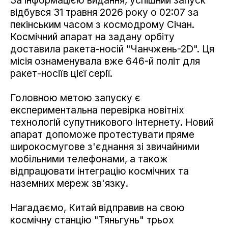
За інформацією видання, успішний запуск
відбувся 31 травня 2026 року о 02:07 за
пекінським часом з космодрому Січан.
Космічний апарат на задану орбіту
доставила ракета-носій "Чанчжень-2D". Ця
місія ознаменувала вже 646-й політ для
ракет-носіїв цієї серії.
Головною метою запуску є
експериментальна перевірка новітніх
технологій супутникового інтернету. Новий
апарат допоможе протестувати пряме
широкосмугове з'єднання зі звичайними
мобільними телефонами, а також
відпрацювати інтеграцію космічних та
наземних мереж зв'язку.
Нагадаємо, Китай відправив на свою
космічну станцію "Тяньгунь" трьох