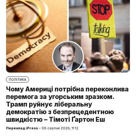
ПОЛІТИКА
Чому Америці потрібна переконлива
перемога за угорським зразком.
Трамп руйнує ліберальну
демократію з безпрецедентною
швидкістю – Тімоті Ґартон Еш
Переклад iPress
– 06 серпня 2026, 11:12