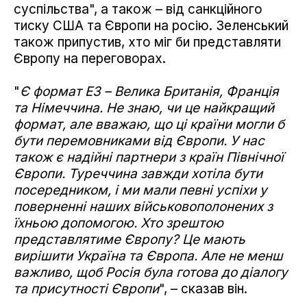
суспільства", а також – від санкційного
тиску США та Європи на росію. Зеленський
також припустив, хто міг би представляти
Європу на переговорах.
"
Є формат E3 – Велика Британія, Франція
та Німеччина. Не знаю, чи це найкращий
формат, але вважаю, що ці країни могли б
бути перемовниками від Європи. У нас
також є надійні партнери з країн Північної
Європи. Туреччина завжди хотіла бути
посередником, і ми мали певні успіхи у
поверненні наших військовополонених з
їхньою допомогою. Хто зрештою
представлятиме Європу? Це мають
вирішити Україна та Європа. Але не менш
важливо, щоб Росія була готова до діалогу
та присутності Європи
", – сказав він.