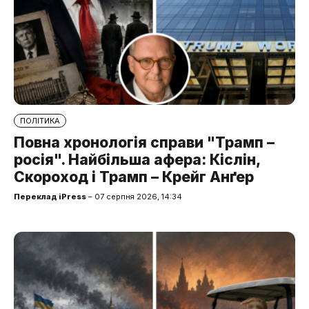
ПОЛІТИКА
Повна хронологія справи "Трамп –
росія". Найбільша афера: Кіслін,
Скороход і Трамп – Крейг Анґер
Переклад iPress
– 07 серпня 2026, 14:34