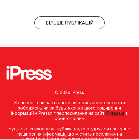
БІЛЬШЕ ПУБЛІКАЦІЙ
© 2026 iPress
За повного чи часткового використання текстів та
зображень чи за будь-якого іншого поширення
інформації «iPress» гіперпосилання на сайт
iPress.ua
є
обов'язковим
Будь-яке копiювання, публiкацiя, передрук чи наступне
поширення iнформацiї, що мiстить посилання на