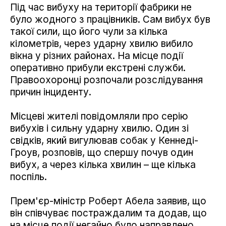
Під час вибуху на території фабрики не
було жодного з працівників. Сам вибух був
такої сили, що його чули за кілька
кілометрів, через ударну хвилю вибило
вікна у різних районах. На місце події
оперативно прибули екстрені служби.
Правоохоронці розпочали розслідування
причин інциденту.
Місцеві жителі повідомляли про серію
вибухів і сильну ударну хвилю. Один зі
свідків, який вигулював собак у Кеннеді-
Гроув, розповів, що спершу почув один
вибух, а через кілька хвилин – ще кілька
поспіль.
Прем'єр-міністр Роберт Абела заявив, що
він співчуває постраждалим та додав, що
на місце події негайно було направлено