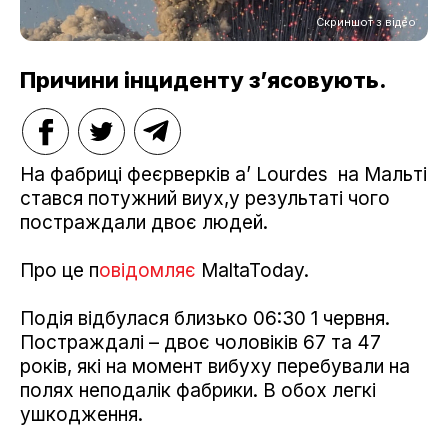
Скриншот з відео
Причини інциденту з’ясовують.
На фабриці феєрверків a’ Lourdes на Мальті
стався потужний виух,у результаті чого
постраждали двоє людей.
Про це п
овідомляє
MaltaToday.
Подія відбулася близько 06:30 1 червня.
Постраждалі – двоє чоловіків 67 та 47
років, які на момент вибуху перебували на
полях неподалік фабрики. В обох легкі
ушкодження.