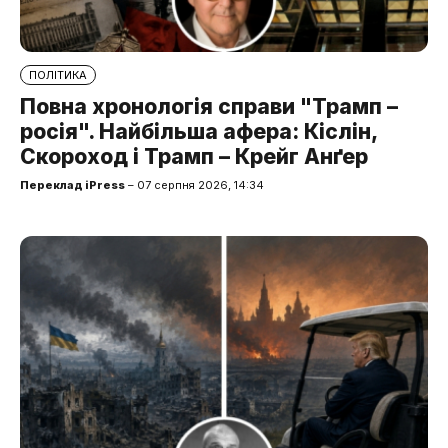
ПОЛІТИКА
Повна хронологія справи "Трамп –
росія". Найбільша афера: Кіслін,
Скороход і Трамп – Крейг Анґер
Переклад iPress
– 07 серпня 2026, 14:34