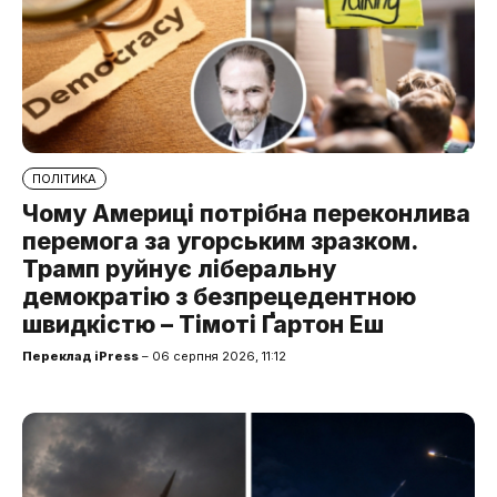
ПОЛІТИКА
Чому Америці потрібна переконлива
перемога за угорським зразком.
Трамп руйнує ліберальну
демократію з безпрецедентною
швидкістю – Тімоті Ґартон Еш
Переклад iPress
– 06 серпня 2026, 11:12