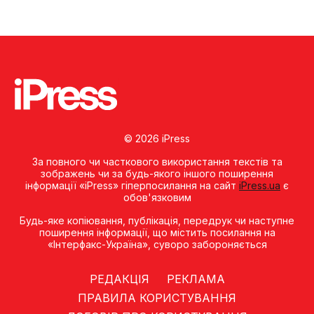
© 2026 iPress
За повного чи часткового використання текстів та
зображень чи за будь-якого іншого поширення
інформації «iPress» гіперпосилання на сайт
iPress.ua
є
обов'язковим
Будь-яке копiювання, публiкацiя, передрук чи наступне
поширення iнформацiї, що мiстить посилання на
«Iнтерфакс-Україна», суворо забороняється
РЕДАКЦІЯ
РЕКЛАМА
ПРАВИЛА КОРИСТУВАННЯ