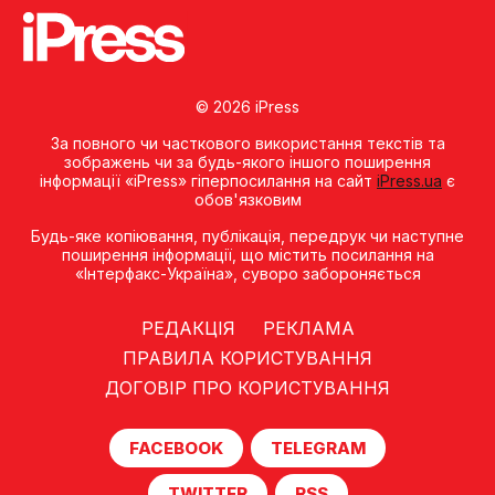
© 2026 iPress
За повного чи часткового використання текстів та
зображень чи за будь-якого іншого поширення
інформації «iPress» гіперпосилання на сайт
iPress.ua
є
обов'язковим
Будь-яке копiювання, публiкацiя, передрук чи наступне
поширення iнформацiї, що мiстить посилання на
«Iнтерфакс-Україна», суворо забороняється
РЕДАКЦІЯ
РЕКЛАМА
ПРАВИЛА КОРИСТУВАННЯ
ДОГОВІР ПРО КОРИСТУВАННЯ
FACEBOOK
TELEGRAM
TWITTER
RSS