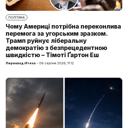
ПОЛІТИКА
Чому Америці потрібна переконлива
перемога за угорським зразком.
Трамп руйнує ліберальну
демократію з безпрецедентною
швидкістю – Тімоті Ґартон Еш
Переклад iPress
– 06 серпня 2026, 11:12