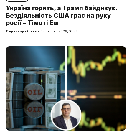
Україна горить, а Трамп байдикує.
Бездіяльність США грає на руку
росії – Тімоті Еш
Переклад iPress
– 07 серпня 2026, 10:56