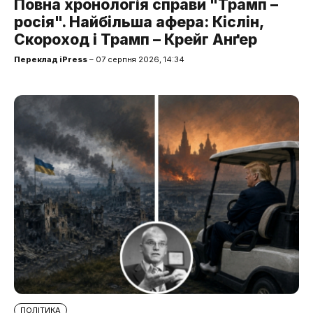
Повна хронологія справи "Трамп –
росія". Найбільша афера: Кіслін,
Скороход і Трамп – Крейг Анґер
Переклад iPress
– 07 серпня 2026, 14:34
ПОЛІТИКА