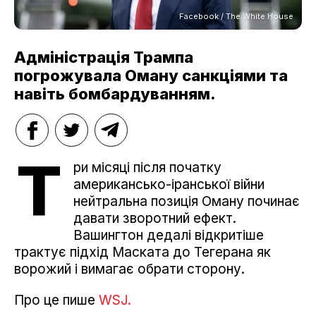
Facebook / The White House
Адміністрація Трампа
погрожувала Оману санкціями та
навіть бомбардуванням.
Т
ри місяці після початку
американсько-іранської війни
нейтральна позиція Оману починає
давати зворотний ефект.
Вашингтон дедалі відкритіше
трактує підхід Маската до Тегерана як
ворожий і вимагає обрати сторону.
Про це пише
WSJ.