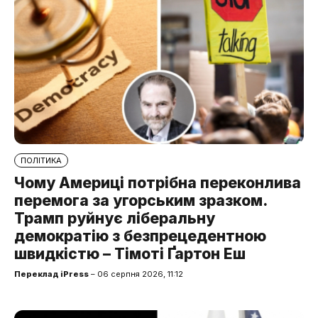
ПОЛІТИКА
Чому Америці потрібна переконлива
перемога за угорським зразком.
Трамп руйнує ліберальну
демократію з безпрецедентною
швидкістю – Тімоті Ґартон Еш
Переклад iPress
– 06 серпня 2026, 11:12