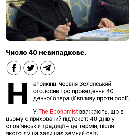
Фото: Зеленський / Telegram
Число 40 невипадкове.
Н
априкінці червня Зеленський
оголосив про проведення 40-
денної операції впливу проти росії.
У
The Economist
вважають, що в
цьому є прихований підтекст: 40 днів у
слов'янській традиції – це термін, після
якого душа залишає земний світ.