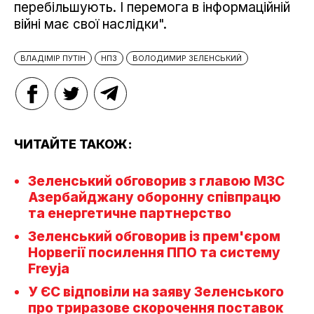
перебільшують. І перемога в інформаційній
війні має свої наслідки".
ВЛАДІМІР ПУТІН
НПЗ
ВОЛОДИМИР ЗЕЛЕНСЬКИЙ
ЧИТАЙТЕ ТАКОЖ:
Зеленський обговорив з главою МЗС
Азербайджану оборонну співпрацю
та енергетичне партнерство
Зеленський обговорив із прем'єром
Норвегії посилення ППО та систему
Freyja
У ЄС відповіли на заяву Зеленського
про триразове скорочення поставок