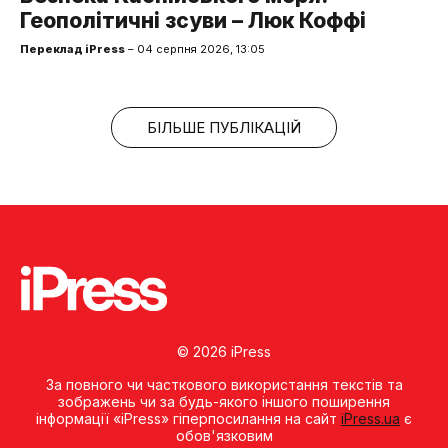
Геополітичні зсуви – Люк Коффі
Переклад iPress
– 04 серпня 2026, 13:05
БІЛЬШЕ ПУБЛІКАЦІЙ
© 2026 iPress
За повного чи часткового використання текстів та
зображень чи за будь-якого іншого поширення
інформації «iPress» гіперпосилання на сайт
iPress.ua
є
обов'язковим