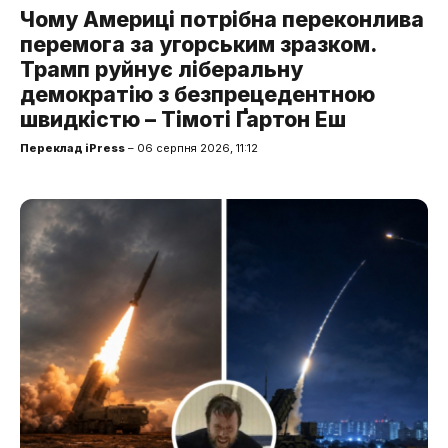
Чому Америці потрібна переконлива
перемога за угорським зразком.
Трамп руйнує ліберальну
демократію з безпрецедентною
швидкістю – Тімоті Ґартон Еш
Переклад iPress
– 06 серпня 2026, 11:12