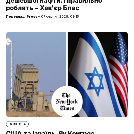
дешевшої нафти. І правильно
роблять – Хав'єр Блас
Переклад iPress
– 07 серпня 2026, 09:15
ПОЛІТИКА
США та Ізраїль. Як Конгрес