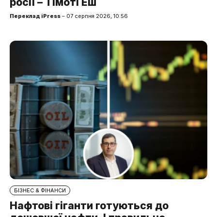
росії – Тімоті Еш
Переклад iPress
– 07 серпня 2026, 10:56
БІЗНЕС & ФІНАНСИ
Нафтові гіганти готуються до