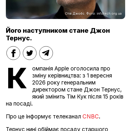
Стів Джобс. Фото: infotech.org.ua
Його наступником стане Джон
Тернус.
К
омпанія Apple оголосила про
зміну керівництва: з 1 вересня
2026 року генеральним
директором стане Джон Тернус,
який змінить Тім Кук після 15 років
на посаді.
Про це інформує телеканал
CNBC
.
Тернус нині обіймає посаду старшого