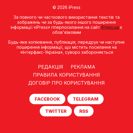
© 2026 iPress
За повного чи часткового використання текстів та
зображень чи за будь-якого іншого поширення
інформації «iPress» гіперпосилання на сайт
iPress.ua
є
обов'язковим
Будь-яке копiювання, публiкацiя, передрук чи наступне
поширення iнформацiї, що мiстить посилання на
«Iнтерфакс-Україна», суворо забороняється
РЕДАКЦІЯ
РЕКЛАМА
ПРАВИЛА КОРИСТУВАННЯ
ДОГОВІР ПРО КОРИСТУВАННЯ
FACEBOOK
TELEGRAM
TWITTER
RSS