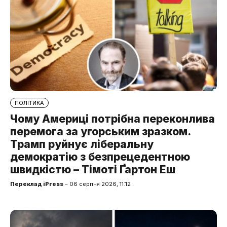
ПОЛІТИКА
Чому Америці потрібна переконлива
перемога за угорським зразком.
Трамп руйнує ліберальну
демократію з безпрецедентною
швидкістю – Тімоті Ґартон Еш
Переклад iPress
– 06 серпня 2026, 11:12