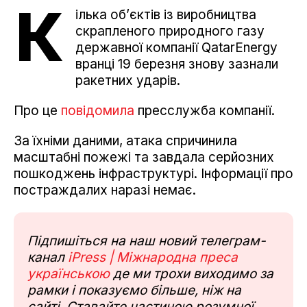
К
ілька об’єктів із виробництва
скрапленого природного газу
державної компанії QatarEnergy
вранці 19 березня знову зазнали
ракетних ударів.
Про це
повідомила
пресслужба компанії.
За їхніми даними, атака спричинила
масштабні пожежі та завдала серйозних
пошкоджень інфраструктурі. Інформації про
постраждалих наразі немає.
Підпишіться на наш новий телеграм-
канал
iPress | Міжнародна преса
українською
де ми трохи виходимо за
рамки і показуємо більше, ніж на
сайті. Ставайте частиною розумної