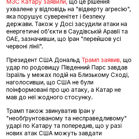
МЗС Катару заявили,
що це рішення
ухвалене у відповідь на "відверту агресію",
яка порушує суверенітет і безпеку
держави. Також у Досі засудили атаки на
енергетичні об’єкти в Саудівській Аравії та
ОАЕ, зазначивши, що Іран "перейшов усі
червоні лінії".
Президент США Дональд
Трамп заявив,
що
удар по родовищу Південний Парс завдав
Ізраїль у межах подій на Близькому Сході,
наголосивши, що США не були
поінформовані про цю атаку, а Катар не
мав до неї жодного стосунку.
Трамп також звинуватив Іран у
"необґрунтованому та несправедливому"
ударі по Катару та попередив, що у разі
нових атак США можуть завдати