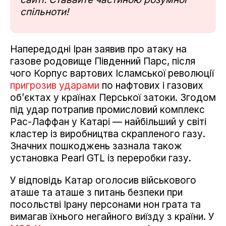
спільноти!
Напередодні Іран заявив про атаку на
газове родовище Південний Парс, після
чого Корпус вартових Ісламської революції
пригрозив ударами
по нафтових і газових
об’єктах у країнах Перської затоки. Згодом
під удар потрапив промисловий комплекс
Рас-Лаффан у Катарі — найбільший у світі
кластер із виробництва скрапленого газу.
Значних пошкоджень зазнала також
установка Pearl GTL із переробки газу.
У відповідь Катар оголосив військового
аташе та аташе з питань безпеки при
посольстві Ірану персонами нон грата та
вимагав їхнього негайного виїзду з країни. У