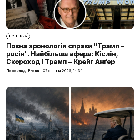
ПОЛІТИКА
Повна хронологія справи "Трамп –
росія". Найбільша афера: Кіслін,
Скороход і Трамп – Крейг Анґер
Переклад iPress
– 07 серпня 2026, 14:34