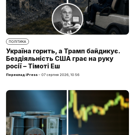
ПОЛІТИКА
Україна горить, а Трамп байдикує.
Бездіяльність США грає на руку
росії – Тімоті Еш
Переклад iPress
– 07 серпня 2026, 10:56