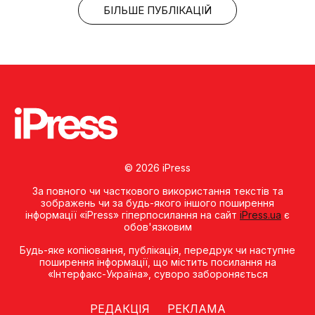
БІЛЬШЕ ПУБЛІКАЦІЙ
© 2026 iPress
За повного чи часткового використання текстів та
зображень чи за будь-якого іншого поширення
інформації «iPress» гіперпосилання на сайт
iPress.ua
є
обов'язковим
Будь-яке копiювання, публiкацiя, передрук чи наступне
поширення iнформацiї, що мiстить посилання на
«Iнтерфакс-Україна», суворо забороняється
РЕДАКЦІЯ
РЕКЛАМА