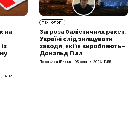
ТЕХНОЛОГІЇ
к на
Загроза балістичних ракет.
Україні слід знищувати
із
заводи, які їх виробляють –
чну
Дональд Гілл
Переклад iPress
– 05 серпня 2026, 11:55
, 14:32