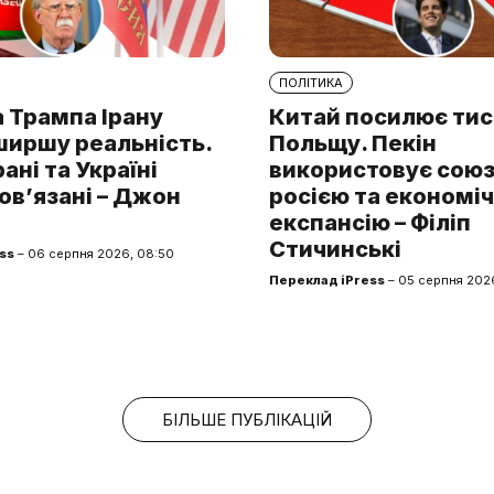
ПОЛІТИКА
 Трампа Ірану
Китай посилює тис
ширшу реальність.
Польщу. Пекін
рані та Україні
використовує союз 
ов’язані – Джон
росією та економі
експансію – Філіп
Стичинські
ss
– 06 серпня 2026, 08:50
Переклад iPress
– 05 серпня 2026
БІЛЬШЕ ПУБЛІКАЦІЙ