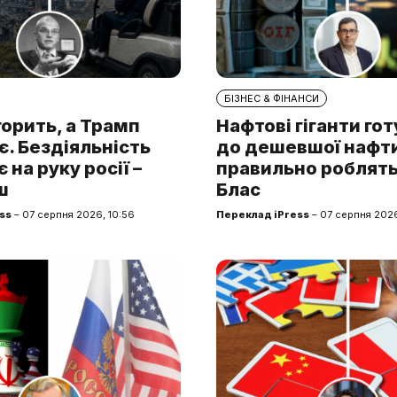
БІЗНЕС & ФІНАНСИ
горить, а Трамп
Нафтові гіганти го
. Бездіяльність
до дешевшої нафти.
 на руку росії –
правильно роблять
ш
Блас
ss
– 07 серпня 2026, 10:56
Переклад iPress
– 07 серпня 2026