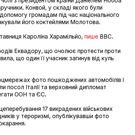
а чолі з президентом країни Даніелем Нобоа
аручники. Конвой, у складі якого були
допомогу громадам під час національного
такували його коктейлями Молотова.
тавниця Кароліна Харамільйо,
пише
ВВС.
ародів Еквадору, що очолює протести проти
вила, що один її учасник загинув від куль
оцмережах фото пошкоджених автомобілів і
ли посол Італії та верховний дипломат
егати ООН та ЄС.
сцеперебування 17 викрадених військових
дників у тероризмі, опублікувавши фото
окарання.