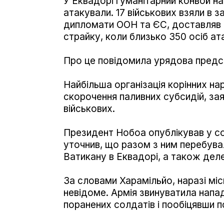
У Еквадорі гуманітарний конвой н
атакували. 17 військових взяли в з
дипломати ООН та ЄС, доставляв 
страйку, коли близько 350 осіб а
Про це повідомила урядова предс
Найбільша організація корінних н
скорочення паливних субсидій, зая
військових.
Президент Нобоа опублікував у с
уточнив, що разом з ним перебува
Ватикану в Еквадорі, а також дел
За словами Харамільйо, наразі мі
невідоме. Армія звинуватила напа
поранених солдатів і пообіцявши п