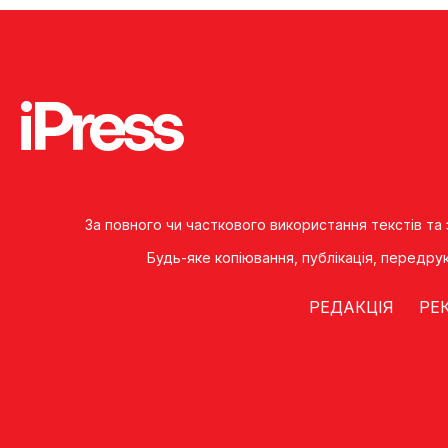
За повного чи часткового використання текстів та
Будь-яке копiювання, публiкацiя, передру
РЕДАКЦІЯ
РЕ