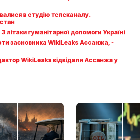
рвалися в студію телеканалу.
 стан
 3 літаки гуманітарної допомоги Україні
оти засновника WikiLeaks Ассанжа, -
ктор WikiLeaks відвідали Ассанжа у