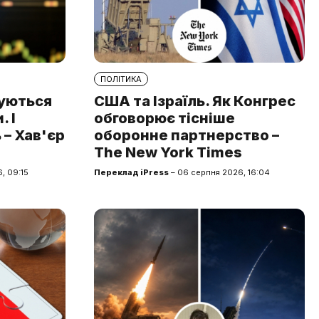
ПОЛІТИКА
туються
США та Ізраїль. Як Конгрес
 І
обговорює тісніше
 – Хав'єр
оборонне партнерство –
The New York Times
, 09:15
Переклад iPress
– 06 серпня 2026, 16:04