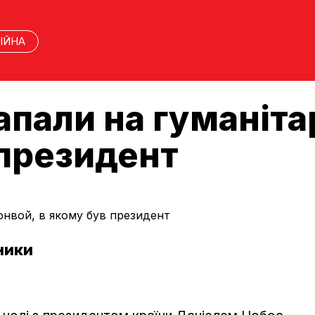
ІЙНА
апали на гуманіта
 президент
ники