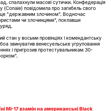
апад, спалахнули масові сутички. Конфедерація
у (Conaie) повідомила про загибель свого
 це "державним злочином". Водночас
рористами чи злочинцями", поклавши
 уряд.
ий стан у восьми провінціях і комендантську
Нобоа звинуватив венесуельське угруповання
еннях і пригрозив протестувальникам 30-
роризм".
і Мі-17 взамін на американські Black