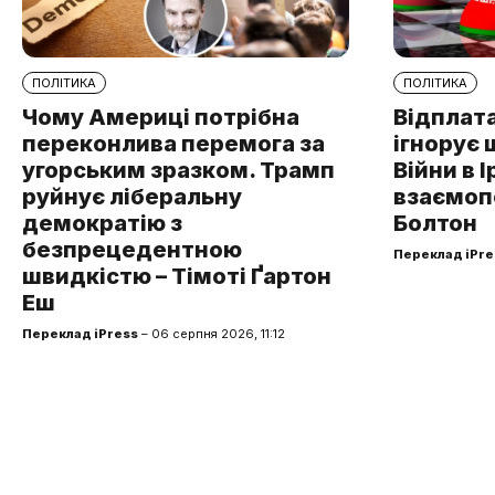
ПОЛІТИКА
ПОЛІТИКА
Чому Америці потрібна
Відплата
переконлива перемога за
ігнорує 
угорським зразком. Трамп
Війни в І
руйнує ліберальну
взаємоп
демократію з
Болтон
безпрецедентною
Переклад iPre
швидкістю – Тімоті Ґартон
Еш
Переклад iPress
– 06 серпня 2026, 11:12