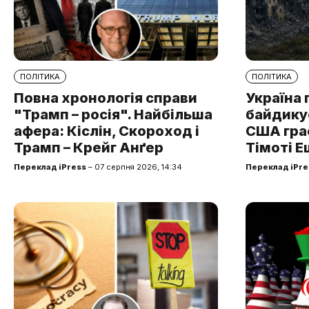
ПОЛІТИКА
ПОЛІТИКА
Повна хронологія справи
Україна 
"Трамп – росія". Найбільша
байдикує
афера: Кіслін, Скороход і
США грає
Трамп – Крейг Анґер
Тімоті Е
Переклад iPress
– 07 серпня 2026, 14:34
Переклад iPre