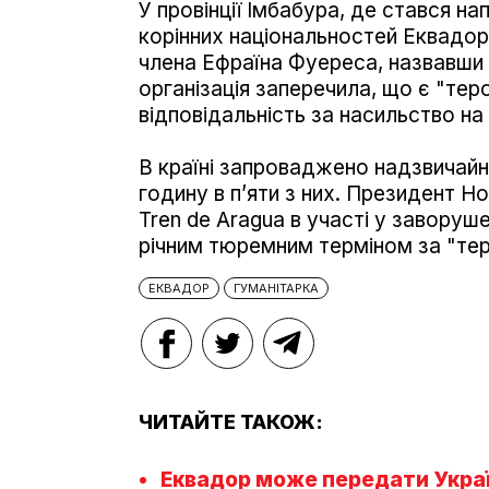
У провінції Імбабура, де стався н
корінних національностей Еквадор
члена Ефраїна Фуереса, назвавши
організація заперечила, що є "те
відповідальність за насильство на
В країні запроваджено надзвичайн
годину в п’яти з них. Президент 
Tren de Aragua в участі у заворуш
річним тюремним терміном за "те
ЕКВАДОР
ГУМАНІТАРКА
ЧИТАЙТЕ ТАКОЖ:
Еквадор може передати Україн