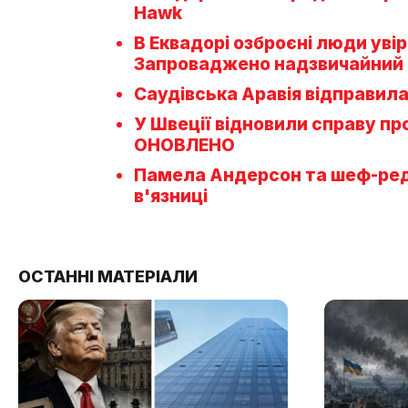
Hawk
В Еквадорі озброєні люди уві
Запроваджено надзвичайний
Саудівська Аравія відправила
У Швеції відновили справу пр
ОНОВЛЕНО
Памела Андерсон та шеф-реда
в'язниці
ОСТАННІ МАТЕРІАЛИ