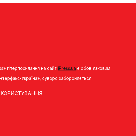
ss» гіперпосилання на сайт
iPress.ua
є обов'язковим
«Iнтерфакс-Україна», суворо забороняється
 КОРИСТУВАННЯ