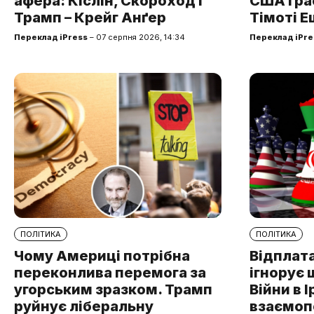
афера: Кіслін, Скороход і
США грає
Трамп – Крейг Анґер
Тімоті Е
Переклад iPress
– 07 серпня 2026, 14:34
Переклад iPre
ПОЛІТИКА
ПОЛІТИКА
Чому Америці потрібна
Відплата
переконлива перемога за
ігнорує 
угорським зразком. Трамп
Війни в І
руйнує ліберальну
взаємоп