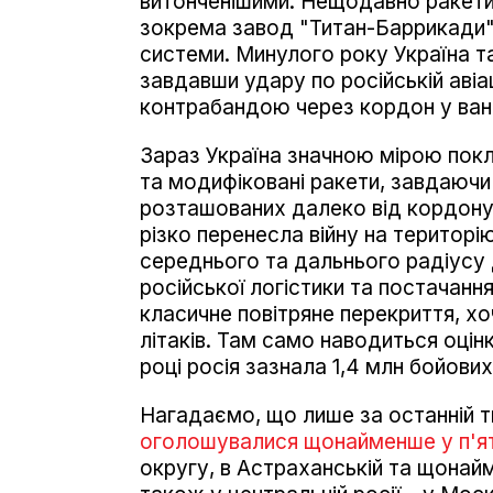
витонченішими. Нещодавно ракети "
зокрема завод "Титан-Баррикади",
системи. Минулого року Україна т
завдавши удару по російській авіац
контрабандою через кордон у ван
Зараз Україна значною мірою покл
та модифіковані ракети, завдаючи
розташованих далеко від кордону. 
різко перенесла війну на територі
середнього та дальнього радіусу д
російської логістики та постачання
класичне повітряне перекриття, хоч
літаків. Там само наводиться оцін
році росія зазнала 1,4 млн бойових
Нагадаємо, що лише за останній 
оголошувалися щонайменше у п'ят
округу, в Астраханській та щонайм