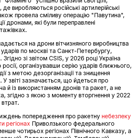
Фламінго" успішно вразили свої цілі,
 де виробляються російські артилерійські
акож провела сміливу операцію "Павутина",
ії дронами, які були переправлені
тажівках.
адається на дрони вітчизняного виробництва
 ударів по москві та Санкт-Петербургу,
Згідно зі звітом CSIS, у 2026 році Україна
ю росії, організувавши серію ударів ближнього,
ії з метою дезорганізації та знищення
. У звіті зазначається, що йдеться про
а й із використанням дронів та ракет, а не
ка, згідно з якою з моменту вторгнення у 2022
 втрат.
тиждень попередження про ракетну
небезпеку
и регіонах
Приволзького федерального
енше чотирьох регіонах Північного Кавказу, а