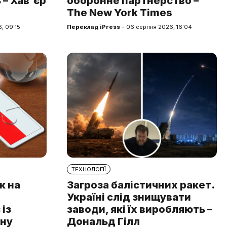
 – Хав'єр
оборонне партнерство –
The New York Times
, 09:15
Переклад iPress
– 06 серпня 2026, 16:04
ТЕХНОЛОГІЇ
к на
Загроза балістичних ракет.
Україні слід знищувати
із
заводи, які їх виробляють –
чну
Дональд Гілл