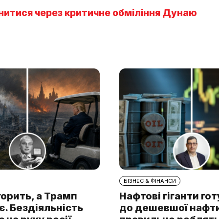
нитися через критичне обміління Дунаю
БІЗНЕС & ФІНАНСИ
горить, а Трамп
Нафтові гіганти го
. Бездіяльність
до дешевшої нафти.