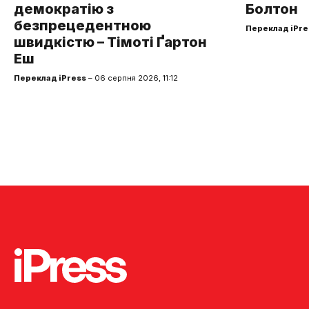
демократію з
Болтон
безпрецедентною
Переклад iPre
швидкістю – Тімоті Ґартон
Еш
Переклад iPress
– 06 серпня 2026, 11:12