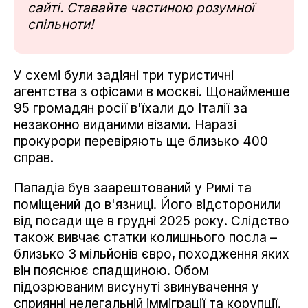
сайті. Ставайте частиною розумної
спільноти!
У схемі були задіяні три туристичні
агентства з офісами в москві. Щонайменше
95 громадян росії в'їхали до Італії за
незаконно виданими візами. Наразі
прокурори перевіряють ще близько 400
справ.
Пападіа був заарештований у Римі та
поміщений до в'язниці. Його відсторонили
від посади ще в грудні 2025 року. Слідство
також вивчає статки колишнього посла –
близько 3 мільйонів євро, походження яких
він пояснює спадщиною. Обом
підозрюваним висунуті звинувачення у
сприянні нелегальній імміграції та корупції.