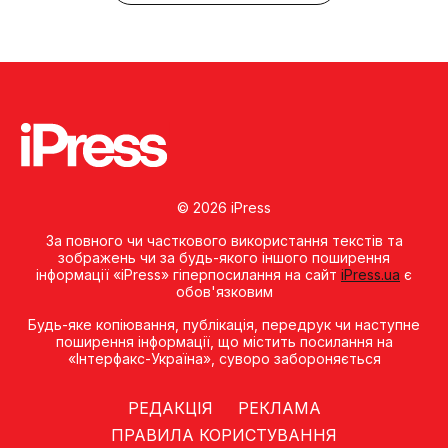
© 2026 iPress
За повного чи часткового використання текстів та
зображень чи за будь-якого іншого поширення
інформації «iPress» гіперпосилання на сайт
iPress.ua
є
обов'язковим
Будь-яке копiювання, публiкацiя, передрук чи наступне
поширення iнформацiї, що мiстить посилання на
«Iнтерфакс-Україна», суворо забороняється
РЕДАКЦІЯ
РЕКЛАМА
ПРАВИЛА КОРИСТУВАННЯ