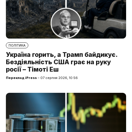
ПОЛІТИКА
Україна горить, а Трамп байдикує.
Бездіяльність США грає на руку
росії – Тімоті Еш
Переклад iPress
– 07 серпня 2026, 10:56