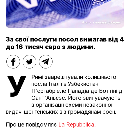
Фото: з вільних джерел
За свої послуги посол вимагав від 4
до 16 тисяч євро з людини.
У
Римі заарештували колишнього
посла Італії в Узбекистані
П'єргабріеле Пападіа де Боттіні ді
Сант'Аньєзе. Його звинувачують
в організації схеми незаконної
видачі шенгенських віз громадянам росії.
Про це повідомляє
La Repubblica.