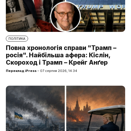
ПОЛІТИКА
Повна хронологія справи "Трамп –
росія". Найбільша афера: Кіслін,
Скороход і Трамп – Крейг Анґер
Переклад iPress
– 07 серпня 2026, 14:34