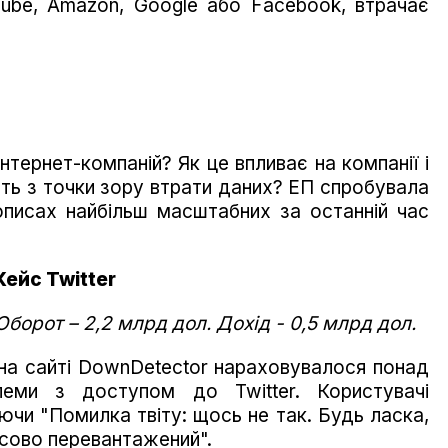
ube, Amazon, Google або Facebook, втрачає
нтернет-компаній? Як це впливає на компанії і
ють з точки зору втрати даних? ЕП спробувала
 описах найбільш масштабних за останній час
Кейс Twitter
Оборот – 2,2 млрд дол. Дохід - 0,5 млрд дол.
 на сайті DownDetector нараховувалося понад
еми з доступом до Twitter. Користувачі
чи "Помилка твіту: щось не так. Будь ласка,
асово перевантажений".