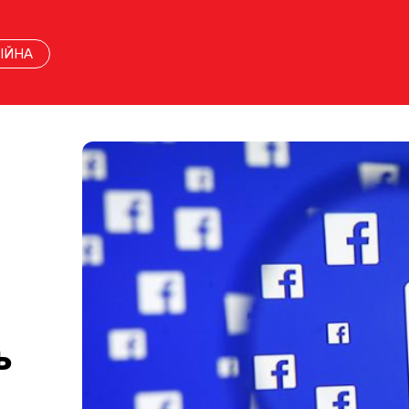
ІЙНА
ь