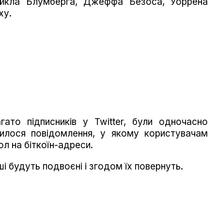
йкла Блумберга, Джеффа Безоса, Уоррена
ху.
агато підписників у Twitter, були одночасно
вилося повідомлення, у якому користувачам
л на біткоїн-адреси.
ші будуть подвоєні і згодом їх повернуть.