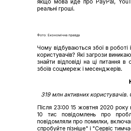
якщо мова йде про PayPal, YouT
реальні гроші.
Фото: Економічна правда
Чому відбуваються збої в роботі і
користувачів? Які загрози виника
знайти відповіді на ці питання в
збоїв соцмереж і месенджерів.
319 млн активних користувачів. 
Після 23:00 15 жовтня 2020 року
10 тис повідомлень про пробл
повідомляли про помилки, включаю
спробуйте пізніше" і "Сервіс тимч