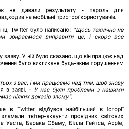
ток не давали результату - пароль для
адходив на мобільні пристрої користувачів.
нці Twitter було написано:
"Щось технічно не
ми збираємося виправити це, і скоро все
ну заяву. У ній було сказано, що він працює над
ючення було викликане будь-яким порушенням
атьох з вас, і ми працюємо над тим, щоб знову
я в заяві. -
У нас були проблеми з нашими
має ніяких доказів злому".
е в Twitter відбувся найбільший в історії
 зламали твітер-акаунти провідних світових
ьє Уеста, Барака Обаму, Білла Гейтса, Apple,