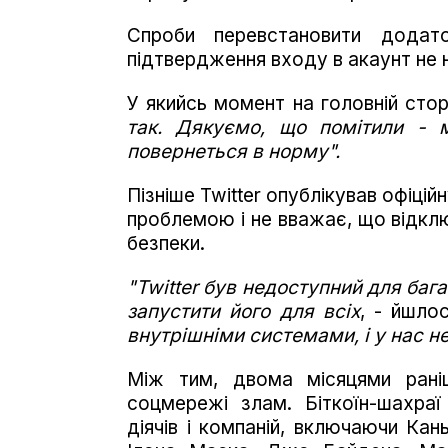
Спроби перевстановити дода
підтвердження входу в акаунт не н
У якийсь момент на головній сторі
так. Дякуємо, що помітили - 
повернеться в норму".
Пізніше Twitter опублікував офіцій
проблемою і не вважає, що відкл
безпеки.
"Twitter був недоступний для баг
запустити його для всіх
, - йшлос
внутрішніми системами, і у нас не
Між тим, двома місяцями раніш
соцмережі злам. Біткоїн-шахраї
діячів і компаній, включаючи Кан