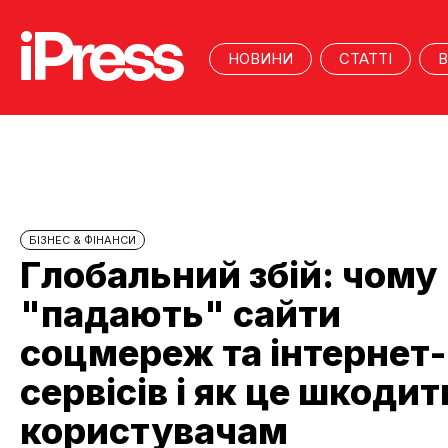
НОВИНИ
СТАТТІ
В
БІЗНЕС & ФІНАНСИ
Глобальний збій: чому
"падають" сайти
соцмереж та інтернет-
сервісів і як це шкодит
користувачам