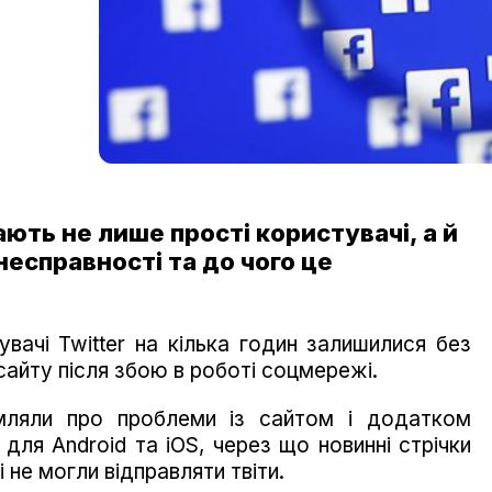
ають не лише прості користувачі, а й
несправності та до чого це
вачі Twitter на кілька годин залишилися без
сайту після збою в роботі соцмережі.
мляли про проблеми із сайтом і додатком
 для Android та iOS, через що новинні стрічки
 не могли відправляти твіти.