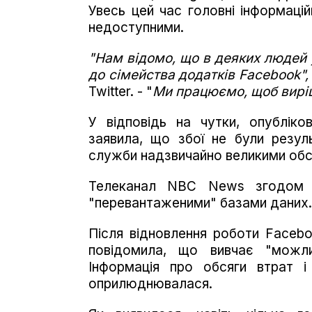
Увесь цей час головні інформаці
недоступними.
"Нам відомо, що в деяких людей
до сімейства додатків Facebook",
Twitter. - "
Ми працюємо, щоб вирі
У відповідь на чутки, опубліко
заявила, що збої не були резул
служби надзвичайно великими обс
Телеканал NBC News згодом п
"перевантаженими" базами даних.
Після відновлення роботи Faceb
повідомила, що вивчає "можли
Інформація про обсяги втрат і
оприлюднювалася.