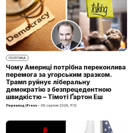
ПОЛІТИКА
Чому Америці потрібна переконлива
перемога за угорським зразком.
Трамп руйнує ліберальну
демократію з безпрецедентною
швидкістю – Тімоті Ґартон Еш
Переклад iPress
– 06 серпня 2026, 11:12