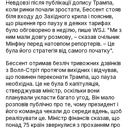
Невдовзі після публікації допису Трампа,
коли ринки почали зростати, Бессент стояв
біля входу до Західного крила і пояснив,
що рішення про паузу в деяких тарифах
було обговорено в неділю, пише WSJ. "Ми з
ним мали довгу розмову, – сказав очільник
Мінфіну перед натовпом репортерів. – Це
була його стратегія від самого початку".
Бессент отримав безліч тривожних дзвінків
з Волл-Стріт протягом вихідних і відчував,
що повинен переконати Трампа, що пауза
необхідна. Це не була б капітуляція,
стверджував міністр, оскільки вони
планували укласти багато угод. Він мало
розповів публічно про те, чому президент і
його команда чекали до середи вдень, щоб
реалізувати це. Міністр фінансів сказав, що
понад 75 країн звернулися з проханням про