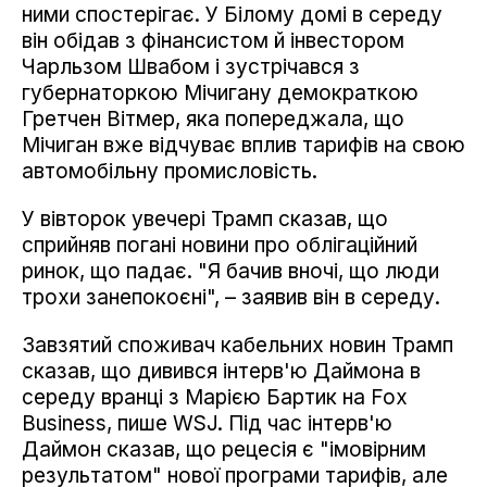
ними спостерігає. У Білому домі в середу
він обідав з фінансистом й інвестором
Чарльзом Швабом і зустрічався з
губернаторкою Мічигану демократкою
Гретчен Вітмер, яка попереджала, що
Мічиган вже відчуває вплив тарифів на свою
автомобільну промисловість.
У вівторок увечері Трамп сказав, що
сприйняв погані новини про облігаційний
ринок, що падає. "Я бачив вночі, що люди
трохи занепокоєні", – заявив він в середу.
Завзятий споживач кабельних новин Трамп
сказав, що дивився інтерв'ю Даймона в
середу вранці з Марією Бартик на Fox
Business, пише WSJ. Під час інтерв'ю
Даймон сказав, що рецесія є "імовірним
результатом" нової програми тарифів, але