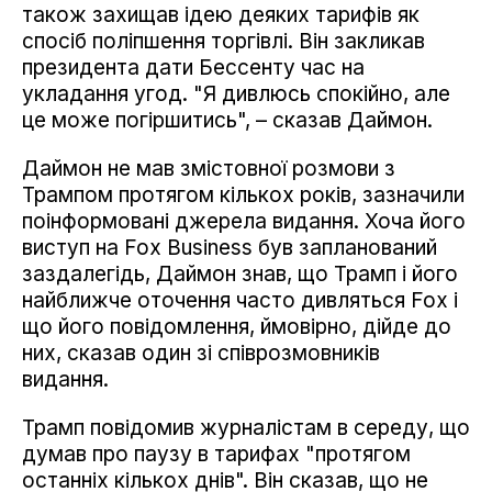
також захищав ідею деяких тарифів як
спосіб поліпшення торгівлі. Він закликав
президента дати Бессенту час на
укладання угод. "Я дивлюсь спокійно, але
це може погіршитись", – сказав Даймон.
Даймон не мав змістовної розмови з
Трампом протягом кількох років, зазначили
поінформовані джерела видання. Хоча його
виступ на Fox Business був запланований
заздалегідь, Даймон знав, що Трамп і його
найближче оточення часто дивляться Fox і
що його повідомлення, ймовірно, дійде до
них, сказав один зі співрозмовників
видання.
Трамп повідомив журналістам в середу, що
думав про паузу в тарифах "протягом
останніх кількох днів". Він сказав, що не