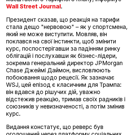
Wall Street Journal
.
Президент сказав, що реакція на тарифи
стала дещо "нервовою" – як у спортсмена,
який не може виступити. Мовляв, він
поклався на свої інстинкти, щоб змінити
курс, поспостерігавши за падінням ринку
облігацій і послухавши як бізнес-лідери,
зокрема генеральний директор JPMorgan
Chase Джеймі Даймон, висловлюють
побоювання щодо рецесії. Як зазначає
WSJ, цей епізод є класичним для Трампа:
він вдався до рішучих дій, уважно
відстежив реакцію, тримав своїх радників і
союзників у невизначеності, а потім змінив
курс.
Видання констатує, що реверс був
оголошений через платформу соціальних