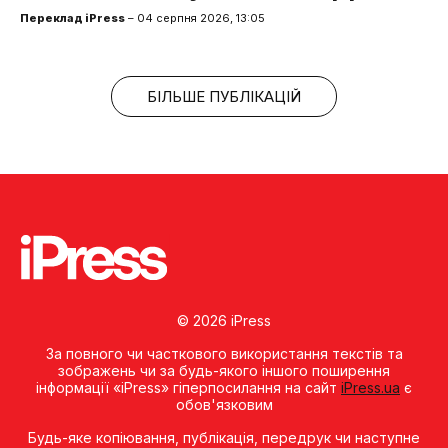
Переклад iPress
– 04 серпня 2026, 13:05
БІЛЬШЕ ПУБЛІКАЦІЙ
© 2026 iPress
За повного чи часткового використання текстів та
зображень чи за будь-якого іншого поширення
інформації «iPress» гіперпосилання на сайт
iPress.ua
є
обов'язковим
Будь-яке копiювання, публiкацiя, передрук чи наступне