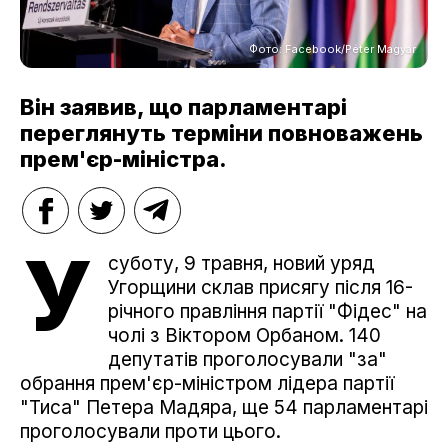
Фото: Facebook/Péter Magyar
Він заявив, що парламентарі
переглянуть терміни повноважень
прем'єр-міністра.
У
суботу, 9 травня, новий уряд
Угорщини склав присягу після 16-
річного правління партії "Фідес" на
чолі з Віктором Орбаном. 140
депутатів проголосували "за"
обрання прем'єр-міністром лідера партії
"Тиса" Петера Мадяра, ще 54 парламентарі
проголосували проти цього.