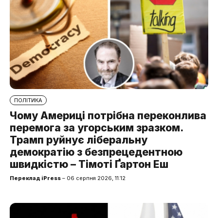
ПОЛІТИКА
Чому Америці потрібна переконлива
перемога за угорським зразком.
Трамп руйнує ліберальну
демократію з безпрецедентною
швидкістю – Тімоті Ґартон Еш
Переклад iPress
– 06 серпня 2026, 11:12