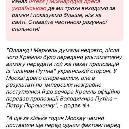
канал
iPress | Міжнародна преса
українською
де ми трохи виходимо за
рамки і показуємо більше, ніж на
сайті. Ставайте частиною розумної
спільноти!
"Олланд і Меркель думали недовго, після
чого Кремлю було передано ультимативну
вимогу передати той же пакет пропозицій
із "планом Путіна" українській стороні. У
Москві довго сперечалися, але в
результаті по-імперськи незграбно
поступилися й до вечора Кремль офіційно
передав пропозиції Володимира Путіна –
Петру Порошенку"
, - додає він.
"А ще за кілька годин Москву чемно
поставили ще перед одним фактом: перед