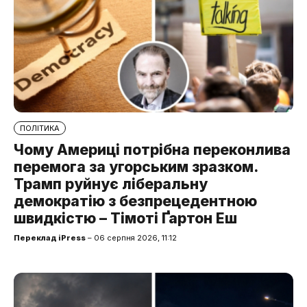
ПОЛІТИКА
Чому Америці потрібна переконлива
перемога за угорським зразком.
Трамп руйнує ліберальну
демократію з безпрецедентною
швидкістю – Тімоті Ґартон Еш
Переклад iPress
– 06 серпня 2026, 11:12