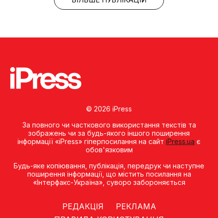
© 2026 iPress
За повного чи часткового використання текстів та
зображень чи за будь-якого іншого поширення
інформації «iPress» гіперпосилання на сайт
iPress.ua
є
обов'язковим
Будь-яке копiювання, публiкацiя, передрук чи наступне
поширення iнформацiї, що мiстить посилання на
«Iнтерфакс-Україна», суворо забороняється
РЕДАКЦІЯ
РЕКЛАМА