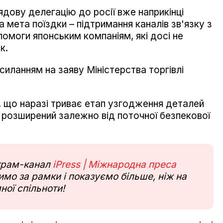
ядову делегацію до росії вже наприкінці
 мета поїздки – підтримання каналів зв'язку з
моги японським компаніям, які досі не
к.
силанням на заяву Міністерства торгівлі
, що наразі триває етап узгодження деталей
и розширений залежно від поточної безпекової
еграм-канал
iPress | Міжнародна преса
мо за рамки і показуємо більше, ніж на
ної спільноти!