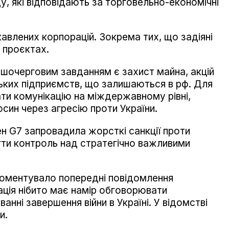
у, які відповідають за торговельно-економічні
авлених корпорацій. Зокрема тих, що задіяні
 проєктах.
ршочерговим завданням є захист майна, акцій
ьких підприємств, що залишаються в рф. Для
ти комунікацію на міждержавному рівні,
син через агресію проти України.
ен G7 запровадила жорсткі санкції проти
гти контроль над стратегічно важливими
коментувало попередні повідомлення
ація нібито має намір обговорювати
ванні завершення війни в Україні. У відомстві
и.