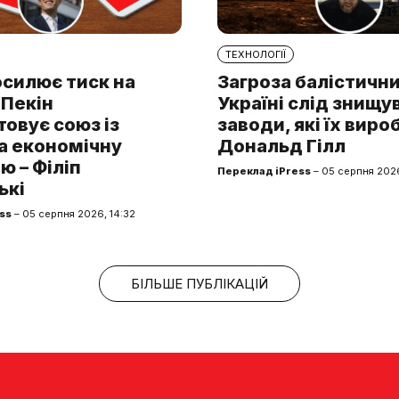
ТЕХНОЛОГІЇ
осилює тиск на
Загроза балістични
 Пекін
Україні слід знищу
овує союз із
заводи, які їх виро
а економічну
Дональд Гілл
ю – Філіп
Переклад iPress
– 05 серпня 2026
ькі
ss
– 05 серпня 2026, 14:32
БІЛЬШЕ ПУБЛІКАЦІЙ