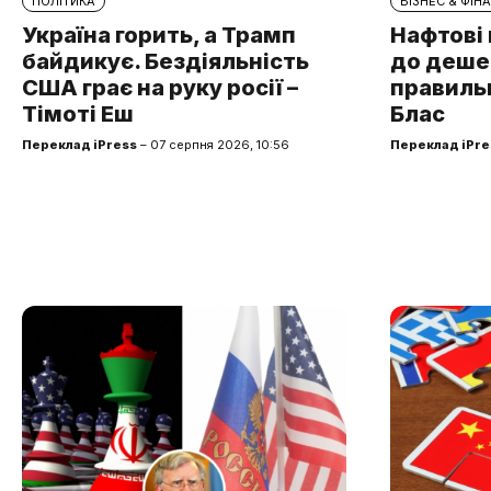
ПОЛІТИКА
БІЗНЕС & ФІН
Україна горить, а Трамп
Нафтові 
байдикує. Бездіяльність
до дешев
США грає на руку росії –
правильн
Тімоті Еш
Блас
Переклад iPress
– 07 серпня 2026, 10:56
Переклад iPre