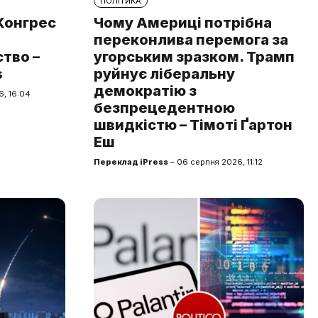
ПОЛІТИКА
 Конгрес
Чому Америці потрібна
переконлива перемога за
тво –
угорським зразком. Трамп
s
руйнує ліберальну
демократію з
, 16:04
безпрецедентною
швидкістю – Тімоті Ґартон
Еш
Переклад iPress
– 06 серпня 2026, 11:12