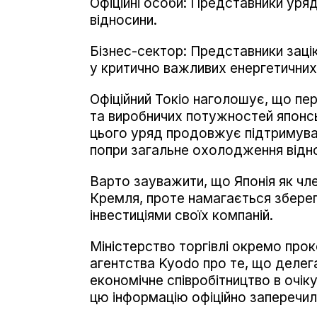
Офіційні особи: Представники уряд
відносини.
Бізнес-сектор: Представники зацік
у критично важливих енергетичних
Офіційний Токіо наголошує, що пе
та виробничих потужностей японс
цього уряд продовжує підтримува
попри загальне охолодження відно
Варто зауважити, що Японія як чл
Кремля, проте намагається збере
інвестиціями своїх компаній.
Міністерство торгівлі окремо про
агентства Kyodo про те, що делег
економічне співробітництво в очіку
цю інформацію офіційно заперечил