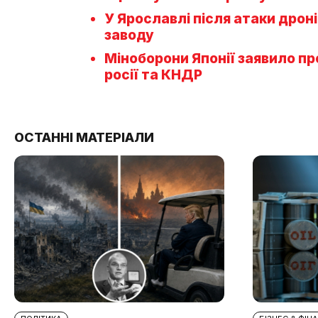
У Ярославлі після атаки дрон
заводу
Міноборони Японії заявило пр
росії та КНДР
ОСТАННІ МАТЕРІАЛИ