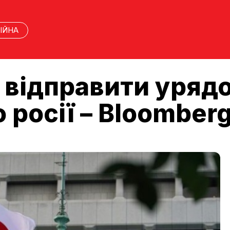
ІЙНА
 відправити уряд
 росії – Bloomber