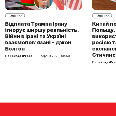
ПОЛІТИКА
ПОЛІТИКА
Відплата Трампа Ірану
Китай п
ігнорує ширшу реальність.
Польщу.
Війни в Ірані та Україні
використ
взаємопов’язані – Джон
росією т
Болтон
експансі
Стичинс
Переклад iPress
– 06 серпня 2026, 08:50
Переклад iPre