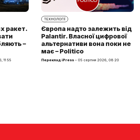
ТЕХНОЛОГІЇ
х ракет.
Європа надто залежить від
вати
Palantir. Власної цифрової
бляють –
альтернативи вона поки не
має – Politico
, 11:55
Переклад iPress
– 05 серпня 2026, 08:20