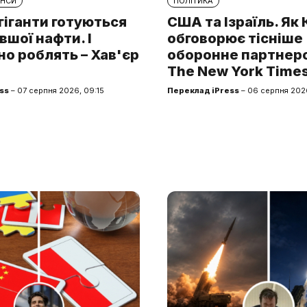
АНСИ
ПОЛІТИКА
гіганти готуються
США та Ізраїль. Як
шої нафти. І
обговорює тісніше
о роблять – Хав'єр
оборонне партнерс
The New York Time
ss
– 07 серпня 2026, 09:15
Переклад iPress
– 06 серпня 2026