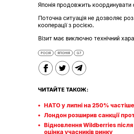
Японія продовжить координувати с
Поточна ситуація не дозволяє роз
кооперації з росією.
Візит має виключно технічний хара
РОСІЯ
ЯПОНІЯ
G7
ЧИТАЙТЕ ТАКОЖ:
НАТО у липні на 250% частіше
Лондон розширив санкції проти
Відновлення Wildberries після
оцінка учасників ринку