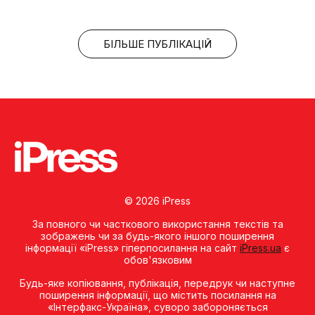
БІЛЬШЕ ПУБЛІКАЦІЙ
© 2026 iPress
За повного чи часткового використання текстів та
зображень чи за будь-якого іншого поширення
інформації «iPress» гіперпосилання на сайт
iPress.ua
є
обов'язковим
Будь-яке копiювання, публiкацiя, передрук чи наступне
поширення iнформацiї, що мiстить посилання на
«Iнтерфакс-Україна», суворо забороняється