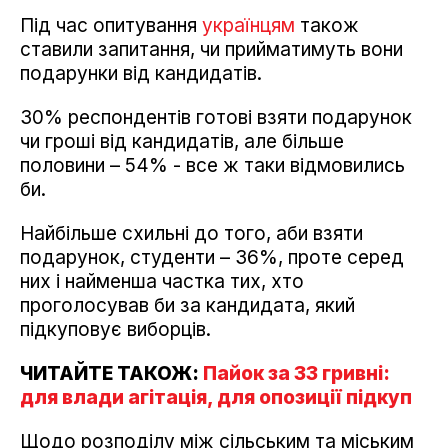
Під час опитування
українцям
також
ставили запитання, чи прийматимуть вони
подарунки від кандидатів.
30% респондентів готові взяти подарунок
чи гроші від кандидатів, але більше
половини – 54% - все ж таки відмовились
би.
Найбільше схильні до того, аби взяти
подарунок, студенти – 36%, проте серед
них і найменша частка тих, хто
проголосував би за кандидата, який
підкуповує виборців.
ЧИТАЙТЕ ТАКОЖ:
Пайок за 33 гривні:
для влади агітація, для опозиції підкуп
Щодо розподілу між сільським та міським