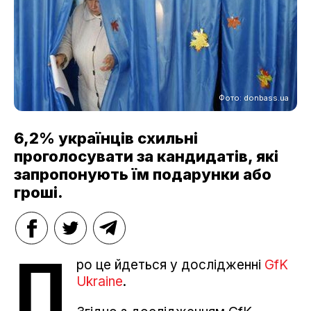
Фото: donbass.ua
6,2% українців схильні
проголосувати за кандидатів, які
запропонують їм подарунки або
гроші.
П
ро це йдеться у дослідженні
GfK
Ukraine
.