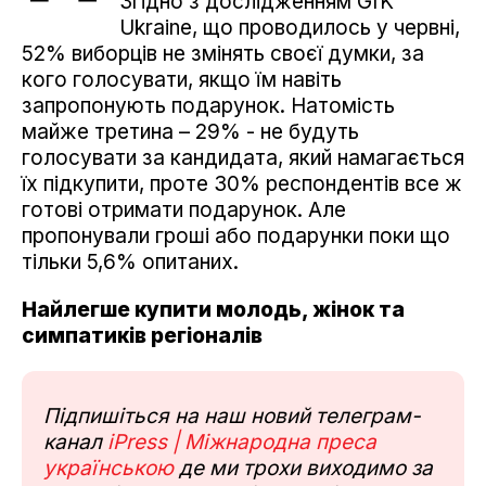
Згідно з дослідженням GfK
Ukraine, що проводилось у червні,
52% виборців не змінять своєї думки, за
кого голосувати, якщо їм навіть
запропонують подарунок. Натомість
майже третина – 29% - не будуть
голосувати за кандидата, який намагається
їх підкупити, проте 30% респондентів все ж
готові отримати подарунок. Але
пропонували гроші або подарунки поки що
тільки 5,6% опитаних.
Найлегше купити молодь, жінок та
симпатиків регіоналів
Підпишіться на наш новий телеграм-
канал
iPress | Міжнародна преса
українською
де ми трохи виходимо за