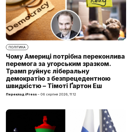
ПОЛІТИКА
Чому Америці потрібна переконлива
перемога за угорським зразком.
Трамп руйнує ліберальну
демократію з безпрецедентною
швидкістю – Тімоті Ґартон Еш
Переклад iPress
– 06 серпня 2026, 11:12