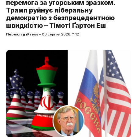
перемога за угорським зразком.
Трамп руйнує ліберальну
демократію з безпрецедентною
швидкістю – Тімоті Ґартон Еш
Переклад iPress
– 06 серпня 2026, 11:12