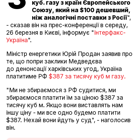
куб. газу з країн Європейського
Союзу, який на $100 дешевший,
ніж аналогічні поставки з Росії
",
- сказав він на прес-конференції в середу,
26 березня в Києві, інформує "
Інтерфакс-
Україна
".
Міністр енергетики Юрій Продан заявив про
те, що попри заклики Медведєва
до денонсації харківських угод, Україна
платитиме РФ
$387 за тисячу куб м газу.
"Ми не збираємося з РФ судитися, ми
збираємося платити їм за ціною $387 за
тисячу куб м. Якщо вони виставлять нам
іншу ціну - ми все одно будемо платити
$387. Нехай вони йдуть у суд", - наголосив
він.