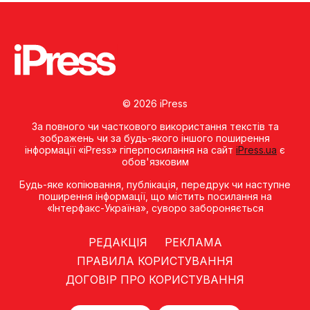
© 2026 iPress
За повного чи часткового використання текстів та
зображень чи за будь-якого іншого поширення
інформації «iPress» гіперпосилання на сайт
iPress.ua
є
обов'язковим
Будь-яке копiювання, публiкацiя, передрук чи наступне
поширення iнформацiї, що мiстить посилання на
«Iнтерфакс-Україна», суворо забороняється
РЕДАКЦІЯ
РЕКЛАМА
ПРАВИЛА КОРИСТУВАННЯ
ДОГОВІР ПРО КОРИСТУВАННЯ