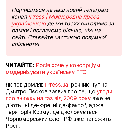
Підпишіться на наш новий телеграм-
канал
iPress | Міжнародна преса
українською
де ми трохи виходимо за
рамки і показуємо більше, ніж на
сайті. Ставайте частиною розумної
спільноти!
ЧИТАЙТЕ:
Росія хоче у консорціумі
модернізувати українську ГТС
Як повідомляв
iPress.ua
, речник Путіна
Дмитро Пєсков заявив про те, що
угоди
про знижку на газ від 2009 року
вже не
діють "ні де-юре, ні де-факто", адже
територія Криму, де дислокується
Чорноморський флот РФ вже належить
Росії.