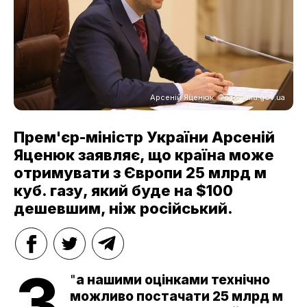
Арсеній Яценюк. Фото: kmu.gov.ua
Прем'єр-міністр України Арсеній
Яценюк заявляє, що країна може
отримувати з Європи 25 млрд м
куб. газу, який буде на $100
дешевшим, ніж російський.
З
"
а нашими оцінками технічно
можливо постачати 25 млрд м