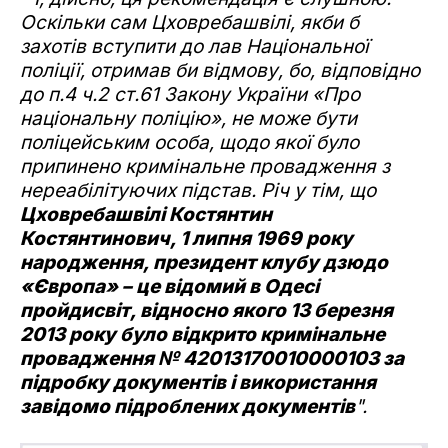
Оскільки сам Цховребашвілі, якби б
захотів вступити до лав Національної
поліції, отримав би відмову, бо, відповідно
до п.4 ч.2 ст.61 Закону України «Про
національну поліцію», не може бути
поліцейським особа, щодо якої було
припинено кримінальне провадження з
нереабілітуючих підстав. Річ у тім, що
Цховребашвілі Костянтин
Костянтинович, 1 липня 1969 року
народження, президент клубу дзюдо
«Європа» – це відомий в Одесі
пройдисвіт, відносно якого 13 березня
2013 року було відкрито кримінальне
провадження № 42013170010000103 за
підробку документів і використання
завідомо підроблених документів
".