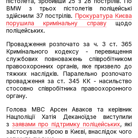
пістолета, зробивши 25 з 28 пострілів. По
BMW з трьох пістолетів поліцейські
здійснили 37 пострілів.
Прокуратура Києва
порушила кримінальну справу
щодо
поліцейських.
Провадження розпочато за ч. 3 ст. 365
Кримінального кодексу - перевищення
службових повноважень співробітником
правоохоронних органів, яке призвело до
тяжких наслідків. Паралельно розпочато
провадження за ст. 345 КК - насильство
стосовно співробітника правоохоронного
органу.
Голова МВС Арсен Аваков та керівник
Нацполіції Хатія Деканоїдзе виступили
з
заявами про підтримку поліцейських
, які
застосували зброю в Києві, внаслідок чого