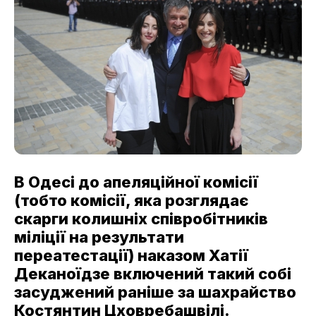
В Одесі до апеляційної комісії
(тобто комісії, яка розглядає
скарги колишніх співробітників
міліції на результати
переатестації) наказом Хатії
Деканоїдзе включений такий собі
засуджений раніше за шахрайство
Костянтин Цховребашвілі.