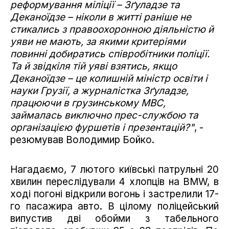
реформування міліції – Зґуладзе та
Деканоїдзе – ніколи в житті раніше не
стикались з правоохоронною діяльністю й
уяви не мають, за якими критеріями
повинні добиратись співробітники поліції.
Та й звідкіля тій уяві взятись, якщо
Деканоїдзе – це колишній міністр освіти і
науки Грузії, а журналістка Зґуладзе,
працюючи в грузинському МВС,
займалась виключно прес-службою та
організацією фуршетів і презентацій?"
, -
резюмував Володимир Бойко.
Нагадаємо, 7 лютого київські патрульні 20
хвилин переслідували 4 хлопців на BMW, в
ході погоні відкрили вогонь і застрелили 17-
го пасажира авто. В цілому поліцейський
випустив дві обойми з табельного