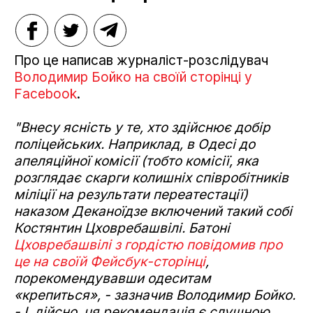
Про це написав журналіст-розслідувач
Володимир Бойко на своїй сторінці у
Facebook
.
"Внесу ясність у те, хто здійснює добір
поліцейських. Наприклад, в Одесі до
апеляційної комісії (тобто комісії, яка
розглядає скарги колишніх співробітників
міліції на результати переатестації)
наказом Деканоїдзе включений такий собі
Костянтин Цховребашвілі. Батоні
Цховребашвілі з гордістю повідомив про
це на своїй Фейсбук-сторінці
,
порекомендувавши одеситам
«крепиться», - зазначив Володимир Бойко.
- І, дійсно, ця рекомендація є слушною.