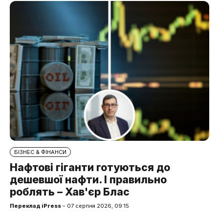
БІЗНЕС & ФІНАНСИ
Нафтові гіганти готуються до
дешевшої нафти. І правильно
роблять – Хав'єр Блас
Переклад iPress
– 07 серпня 2026, 09:15