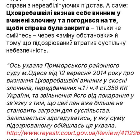
справи з нереабілітуючих підстав. А саме:
Цховребашвілі визнав себе винним у
вчинені злочину та погодився на те,
щоби справа була закрита
– тільки не
смійтесь – через «зміну обстановки» й
тому що підозрюваний втратив суспільну
небезпечність.
"Ось ухвала Приморського районного
суду м.Одеса від 12 вересня 2014 року про
визнання Цховребашвілі винним у скоєні
злочинів, передбачених ч.1 і ч.4 ст.358 КК
України, та звільнення його від покарання у
зв’язку з тим, що цей пан вже більше не
становить загрози для суспільства.
Залишається здогадуватись, у яку суму
підозрюваному обійшлась ця ухвала.
http://www.reyestr.court.gov.ua/Review/41129