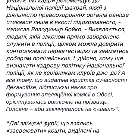
уявити, які кадри рекомендує до
Національної поліції шахрай, який з
діяльністю правоохоронних органів раніше
стикався лише в якості підозрюваного, -
написав Володимир Бойко. - Виявляється,
людині, якій законом прямо заборонено
служити в поліції, цілком можна довірити
контролювати переатестацію та займатись
добором поліцейських. І, дійсно, кому ще
визначати кадрову політику Національної
поліції, як не керівникам клубів дзю-до?
А
все тому, що видатна юристка сучасності
Деканоїдзе, підписуючи наказ про
формування апеляційної комісії в Одесі,
орієнтувалась виключно на прізвище.
".
Головне – аби закінчувалось на «-швілі»
"Дві заїжджі фурії, що взялись
«засвоювати» кошти, виділені на