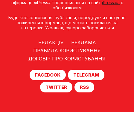
інформації «iPress» гіперпосилання на сайт
iPress.ua
є
обов'язковим
Будь-яке копiювання, публiкацiя, передрук чи наступне
поширення iнформацiї, що мiстить посилання на
«Iнтерфакс-Україна», суворо забороняється
РЕДАКЦІЯ
РЕКЛАМА
ПРАВИЛА КОРИСТУВАННЯ
ДОГОВІР ПРО КОРИСТУВАННЯ
FACEBOOK
TELEGRAM
TWITTER
RSS