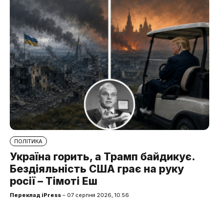
ПОЛІТИКА
Україна горить, а Трамп байдикує.
Бездіяльність США грає на руку
росії – Тімоті Еш
Переклад iPress
– 07 серпня 2026, 10:56