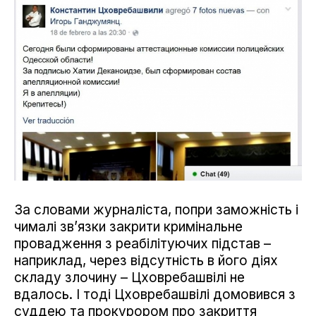
За словами журналіста, попри заможність і
чималі зв’язки закрити кримінальне
провадження з реабілітуючих підстав –
наприклад, через відсутність в його діях
складу злочину – Цховребашвілі не
вдалось. І тоді Цховребашвілі домовився з
суддею та прокурором про закриття