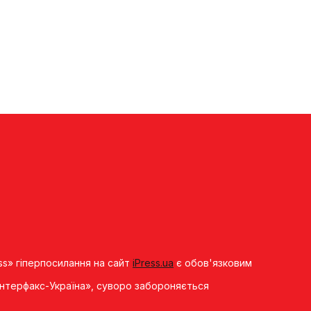
ss» гіперпосилання на сайт
iPress.ua
є обов'язковим
«Iнтерфакс-Україна», суворо забороняється