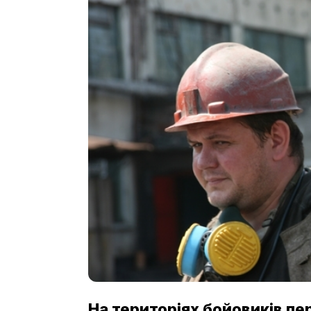
На територіях бойовиків п