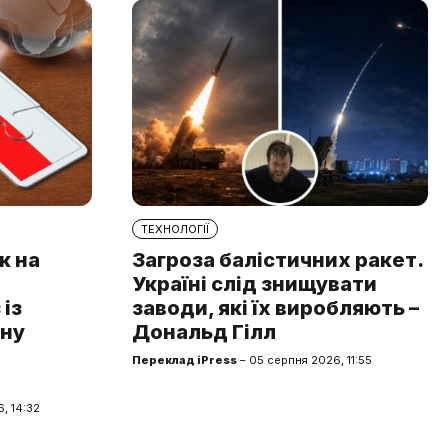
ТЕХНОЛОГІЇ
к на
Загроза балістичних ракет.
Україні слід знищувати
із
заводи, які їх виробляють –
чну
Дональд Гілл
Переклад iPress
– 05 серпня 2026, 11:55
, 14:32