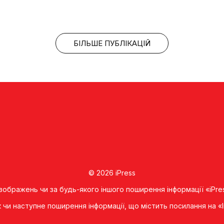
БІЛЬШЕ ПУБЛІКАЦІЙ
© 2026 iPress
 зображень чи за будь-якого іншого поширення інформації «iPre
к чи наступне поширення iнформацiї, що мiстить посилання на 