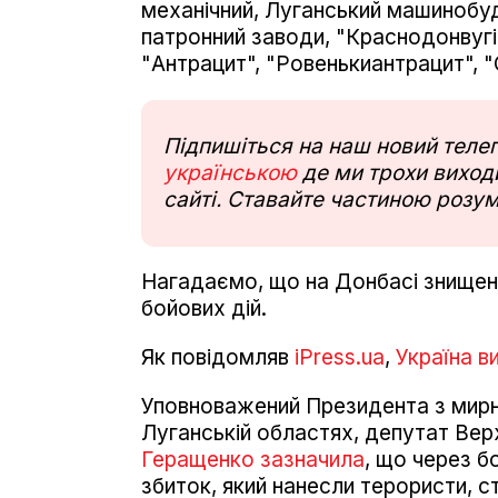
механічний, Луганський машинобуд
патронний заводи, "Краснодонвуг
"Антрацит", "Ровенькиантрацит", 
Підпишіться на наш новий тел
українською
де ми трохи виходи
сайті. Ставайте частиною розум
Нагадаємо, що на Донбасі знищені
бойових дій.
Як повідомляв
iPress.ua
,
Україна в
Уповноважений Президента з мирно
Луганській областях, депутат Верх
Геращенко зазначила
, що через бо
збиток, який нанесли терористи, с