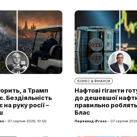
БІЗНЕС & ФІНАНСИ
горить, а Трамп
Нафтові гіганти го
. Бездіяльність
до дешевшої нафти.
 на руку росії –
правильно роблять
ш
Блас
ss
– 07 серпня 2026, 10:56
Переклад iPress
– 07 серпня 2026