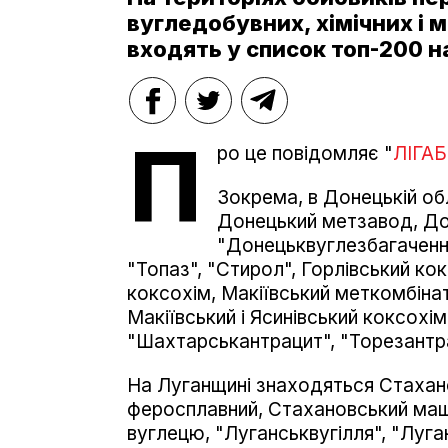
вугледобувних, хімічних і 
входять у список топ-200 н
П
ро це повідомляє "
ЛІГАБ
Зокрема, в Донецькій обл
Донецький метзавод, Дон
"Донецьквуглезбагачення
"Топаз", "Стирол", Горлівський кок
коксохім, Макіївський меткомбіна
Макіївський і Ясинівський коксохі
"Шахтарськантрацит", "Торезантр
На Луганщині знаходяться Стахан
феросплавний, Стахановський маши
вуглецю, "Луганськвугілля", "Луг