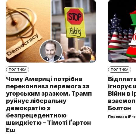
ПОЛІТИКА
ПОЛІТИКА
Чому Америці потрібна
Відплата
переконлива перемога за
ігнорує 
угорським зразком. Трамп
Війни в І
руйнує ліберальну
взаємоп
демократію з
Болтон
безпрецедентною
Переклад iPre
швидкістю – Тімоті Ґартон
Еш