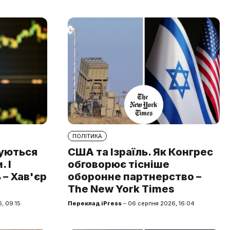
ПОЛІТИКА
туються
США та Ізраїль. Як Конгрес
 І
обговорює тісніше
 – Хав'єр
оборонне партнерство –
The New York Times
, 09:15
Переклад iPress
– 06 серпня 2026, 16:04