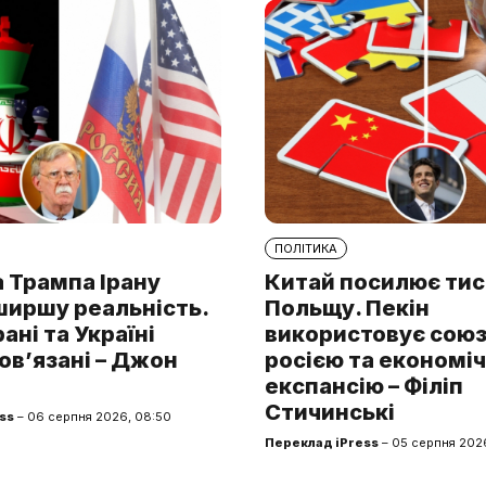
ПОЛІТИКА
 Трампа Ірану
Китай посилює тис
ширшу реальність.
Польщу. Пекін
рані та Україні
використовує союз 
ов’язані – Джон
росією та економі
експансію – Філіп
Стичинські
ss
– 06 серпня 2026, 08:50
Переклад iPress
– 05 серпня 2026