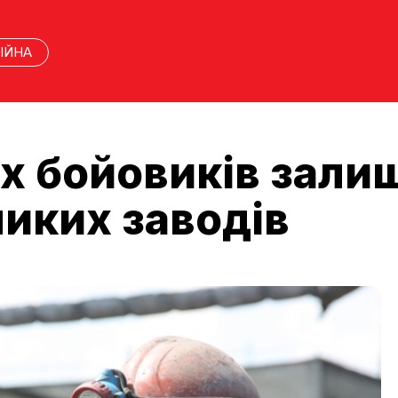
ІЙНА
ях бойовиків зали
ликих заводів