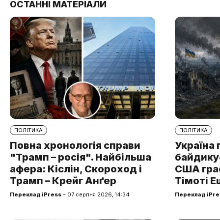
ОСТАННІ МАТЕРІАЛИ
ПОЛІТИКА
ПОЛІТИКА
Повна хронологія справи
Україна 
"Трамп – росія". Найбільша
байдикує
афера: Кіслін, Скороход і
США грає
Трамп – Крейг Анґер
Тімоті Е
Переклад iPress
– 07 серпня 2026, 14:34
Переклад iPre