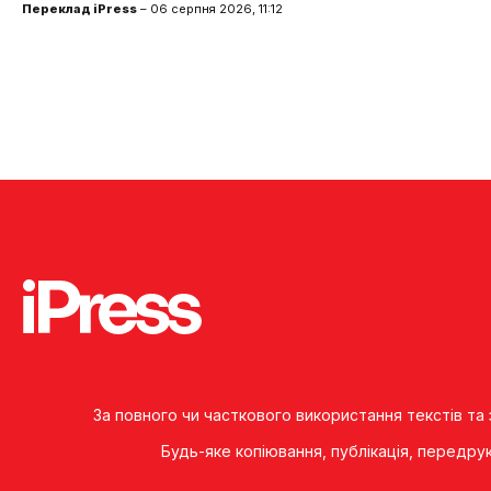
Переклад iPress
– 06 серпня 2026, 11:12
За повного чи часткового використання текстів та
Будь-яке копiювання, публiкацiя, передру