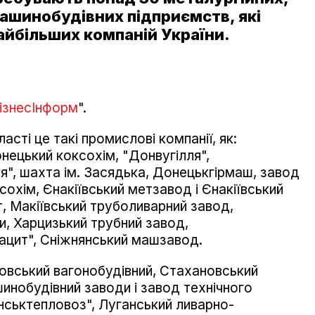
машинобудівних підприємств, які
айбільших компаній України.
ізнесІнформ
".
асті це такі промислові компанії, як:
ецький коксохім, "Донвугілля",
", шахта ім. Засядька, Донецькгірмаш, завод
сохім, Єнакіївський метзавод і Єнакіївський
т, Макіївський труболиварний завод,
ми, Харцизький трубний завод,
ацит", Сніжнянський машзавод.
овський вагонобудівний, Стахановський
нобудівний заводи і завод технічного
анськтепловоз", Луганський ливарно-