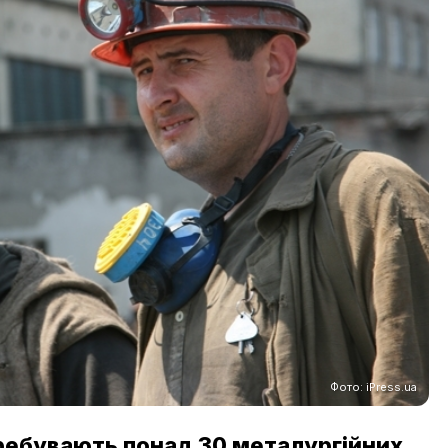
Фото: iPress.ua
еребувають понад 30 металургійних,