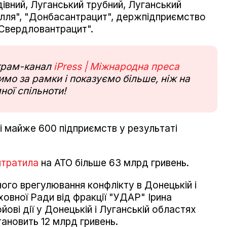
івний, Луганський трубний, Луганський
ілля", "Донбасантрацит", держпідприємство
"Свердловантрацит".
еграм-канал
iPress | Міжнародна преса
мо за рамки і показуємо більше, ніж на
ної спільноти!
 майже 600 підприємств у результаті
итратила
на АТО більше 63 млрд гривень.
го врегулювання конфлікту в Донецькій і
овної Ради від фракції "УДАР" Ірина
йові дії у Донецькій і Луганській областях
тановить 12 млрд гривень.