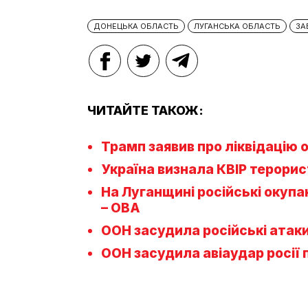
ДОНЕЦЬКА ОБЛАСТЬ
ЛУГАНСЬКА ОБЛАСТЬ
ЗА
ЧИТАЙТЕ ТАКОЖ:
Трамп заявив про ліквідацію 
Україна визнала КВІР терори
На Луганщині російські окупа
– ОВА
ООН засудила російські атак
ООН засудила авіаудар росії 