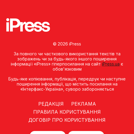
© 2026 iPress
За повного чи часткового використання текстів та
зображень чи за будь-якого іншого поширення
інформації «iPress» гіперпосилання на сайт
iPress.ua
є
обов'язковим
Будь-яке копiювання, публiкацiя, передрук чи наступне
поширення iнформацiї, що мiстить посилання на
«Iнтерфакс-Україна», суворо забороняється
РЕДАКЦІЯ
РЕКЛАМА
ПРАВИЛА КОРИСТУВАННЯ
ДОГОВІР ПРО КОРИСТУВАННЯ