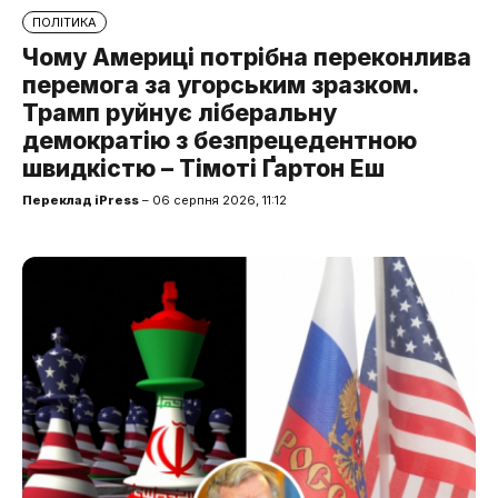
ПОЛІТИКА
Чому Америці потрібна переконлива
перемога за угорським зразком.
Трамп руйнує ліберальну
демократію з безпрецедентною
швидкістю – Тімоті Ґартон Еш
Переклад iPress
– 06 серпня 2026, 11:12