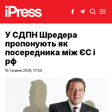
У СДПН Шредера
пропонують як
посередника між ЄС і
рф
10 травня 2026, 17:54