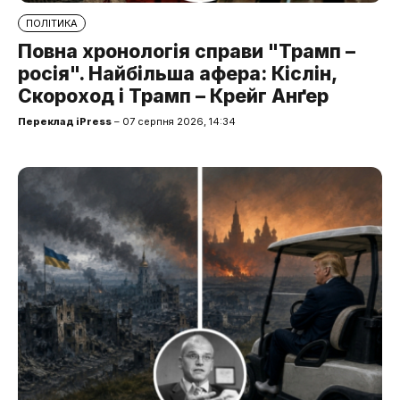
ПОЛІТИКА
Повна хронологія справи "Трамп –
росія". Найбільша афера: Кіслін,
Скороход і Трамп – Крейг Анґер
Переклад iPress
– 07 серпня 2026, 14:34