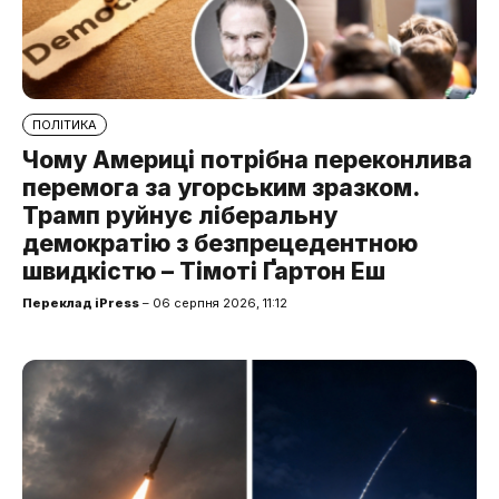
ПОЛІТИКА
Чому Америці потрібна переконлива
перемога за угорським зразком.
Трамп руйнує ліберальну
демократію з безпрецедентною
швидкістю – Тімоті Ґартон Еш
Переклад iPress
– 06 серпня 2026, 11:12