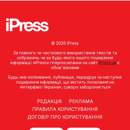
© 2026 iPress
За повного чи часткового використання текстів та
зображень чи за будь-якого іншого поширення
інформації «iPress» гіперпосилання на сайт
iPress.ua
є
обов'язковим
Будь-яке копiювання, публiкацiя, передрук чи наступне
поширення iнформацiї, що мiстить посилання на
«Iнтерфакс-Україна», суворо забороняється
РЕДАКЦІЯ
РЕКЛАМА
ПРАВИЛА КОРИСТУВАННЯ
ДОГОВІР ПРО КОРИСТУВАННЯ