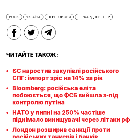
РОСІЯ
УКРАЇНА
ПЕРЕГОВОРИ
ГЕРХАРД ШРЕДЕР
ЧИТАЙТЕ ТАКОЖ:
ЄС наростив закупівлі російського
СПГ: імпорт зріс на 14% за рік
Bloomberg: російська еліта
побоюється, що ФСБ вийшла з-під
контролю путіна
НАТО у липні на 250% частіше
піднімало винищувачі через літаки рф
Лондон розширив санкції проти
російських танкерів і банків