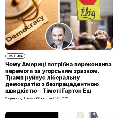
ПОЛІТИКА
Чому Америці потрібна переконлива
перемога за угорським зразком.
Трамп руйнує ліберальну
демократію з безпрецедентною
швидкістю – Тімоті Ґартон Еш
Переклад iPress
– 06 серпня 2026, 11:12