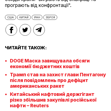
програють від конфронтації".
США
КИТАЙ
ІРАН
ЗБРОЯ
ЧИТАЙТЕ ТАКОЖ:
DOGE Маска завищувала обсяги
економії бюджетних коштів
Трамп став на захист глави Пентагону
після повідомлень про дефіцит
американських ракет
Китайський нафтовий держгігант
різко збільшив закупівлі російської
нафти – Reuters