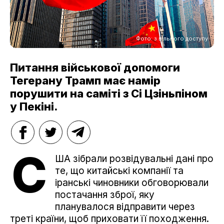
Фото: з вільного доступу
Питання військової допомоги
Тегерану Трамп має намір
порушити на саміті з Сі Цзіньпіном
у Пекіні.
С
ША зібрали розвідувальні дані про
те, що китайські компанії та
іранські чиновники обговорювали
постачання зброї, яку
планувалося відправити через
треті країни, щоб приховати її походження.