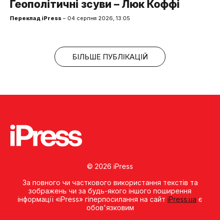
Геополітичні зсуви – Люк Коффі
Переклад iPress
– 04 серпня 2026, 13:05
БІЛЬШЕ ПУБЛІКАЦІЙ
© 2026 iPress
За повного чи часткового використання текстів та
зображень чи за будь-якого іншого поширення
інформації «iPress» гіперпосилання на сайт
iPress.ua
є
обов'язковим