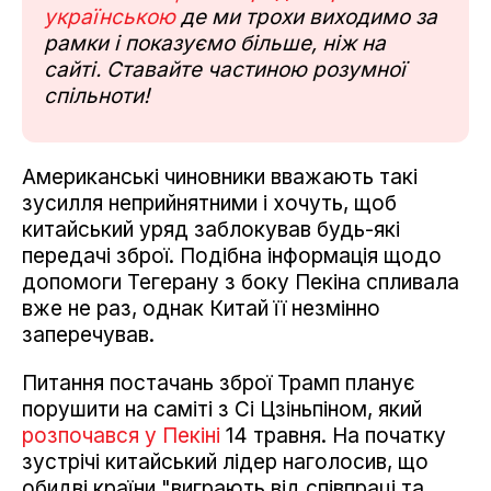
українською
де ми трохи виходимо за
рамки і показуємо більше, ніж на
сайті. Ставайте частиною розумної
спільноти!
Американські чиновники вважають такі
зусилля неприйнятними і хочуть, щоб
китайський уряд заблокував будь-які
передачі зброї. Подібна інформація щодо
допомоги Тегерану з боку Пекіна спливала
вже не раз, однак Китай її незмінно
заперечував.
Питання постачань зброї Трамп планує
порушити на саміті з Сі Цзіньпіном, який
розпочався у Пекіні
14 травня. На початку
зустрічі китайський лідер наголосив, що
обидві країни "виграють від співпраці та