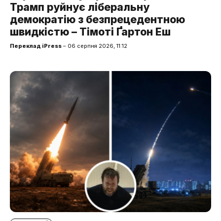
Трамп руйнує ліберальну
демократію з безпрецедентною
швидкістю – Тімоті Ґартон Еш
Переклад iPress
– 06 серпня 2026, 11:12