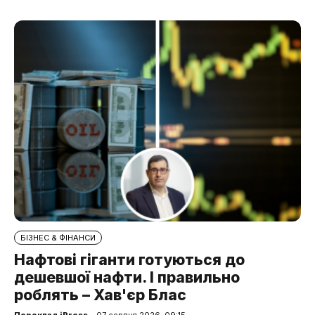
БІЗНЕС & ФІНАНСИ
Нафтові гіганти готуються до
дешевшої нафти. І правильно
роблять – Хав'єр Блас
Переклад iPress
– 07 серпня 2026, 09:15