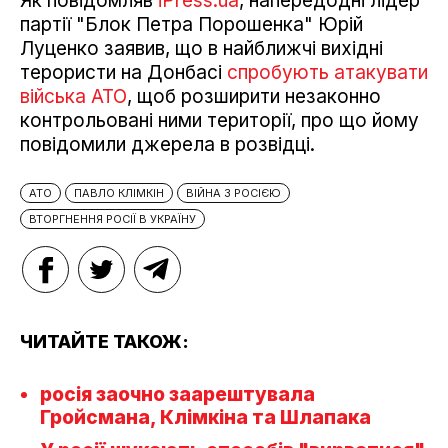
Як повідомляв
iPress.ua
, напередодні лідер
партії "Блок Петра Порошенка" Юрій
Луценко заявив, що в найближчі вихідні
терористи на Донбасі
спробують атакувати
війська АТО
, щоб розширити незаконно
контрольовані ними території, про що йому
повідомили джерела в розвідці.
АТО
ПАВЛО КЛІМКІН
ВІЙНА З РОСІЄЮ
ВТОРГНЕННЯ РОСІЇ В УКРАЇНУ
ЧИТАЙТЕ ТАКОЖ:
росія заочно заарештувала
Гройсмана, Клімкіна та Шлапака