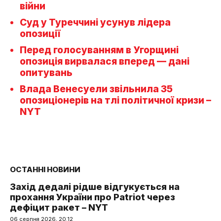
війни
Суд у Туреччині усунув лідера
опозиції
Перед голосуванням в Угорщині
опозиція вирвалася вперед — дані
опитувань
Влада Венесуели звільнила 35
опозиціонерів на тлі політичної кризи –
NYT
ОСТАННІ НОВИНИ
Захід дедалі рідше відгукується на
прохання України про Patriot через
дефіцит ракет – NYT
06 серпня 2026, 20:12