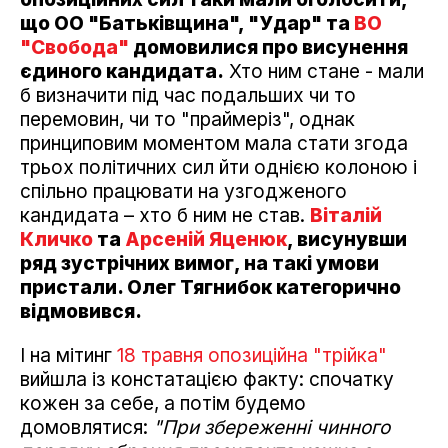
що ОО "Батьківщина", "Удар" та
ВО
"Свобода"
домовилися про висунення
єдиного кандидата.
Хто ним стане - мали
б визначити під час подальших чи то
перемовин, чи то "праймеріз", однак
принциповим моментом мала стати згода
трьох політичних сил йти однією колоною і
спільно працювати на узгодженого
кандидата – хто б ним не став.
Віталій
Кличко
та
Арсеній Яценюк
, висунувши
ряд зустрічних вимог, на такі умови
пристали. Олег Тягнибок категорично
відмовився.
І на мітинг
18 травня опозиційна "трійка"
вийшла із констатацією факту: спочатку
кожен за себе, а потім будемо
домовлятися:
"При збереженні чинного