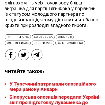
олігархом – з усіх точок зору більш
виграшна для партії Тягнибока у порівнянні
із статусом молодшого партнера по
владній коаліції, якому дістануться хіба що
крихти при розподілі владного пирога.
ПАРТІЯ РЕГІОНІВ
ВО СВОБОДА
ОПОЗИЦІЯ
ОЛЕГ ТЯГНИБОК
ВИБОРИ-2015
ЮЛІЯ ТИМОШЕНКО
ЧИТАЙТЕ ТАКОЖ:
У Туреччині затримали опозиційного
мера району Анкари
Білоруська опозиція передала Україні
звіт про підготовку лукашенка до