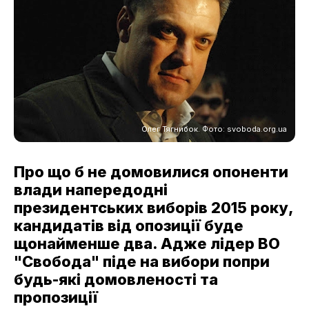
Олег Тягнибок. Фото: svoboda.org.ua
Про що б не домовилися опоненти
влади напередодні
президентських виборів 2015 року,
кандидатів від опозиції буде
щонайменше два. Адже лідер ВО
"Свобода" піде на вибори попри
будь-які домовленості та
пропозиції