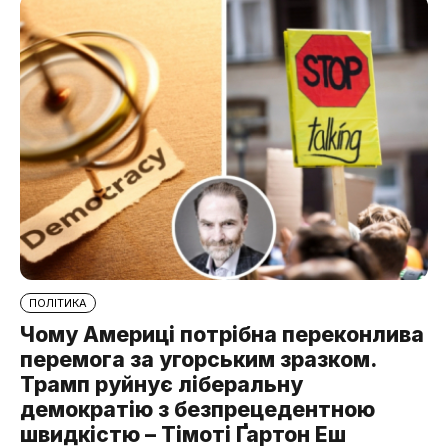
ПОЛІТИКА
Чому Америці потрібна переконлива
перемога за угорським зразком.
Трамп руйнує ліберальну
демократію з безпрецедентною
швидкістю – Тімоті Ґартон Еш