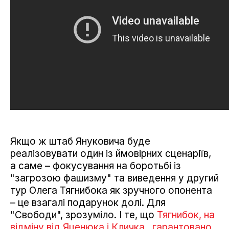
Якщо ж штаб Януковича буде
реалізовувати один із ймовірних сценаріїв,
а саме – фокусування на боротьбі із
"загрозою фашизму" та виведення у другий
тур Олега Тягнибока як зручного опонента
– це взагалі подарунок долі. Для
"Свободи", зрозуміло. І те, що
Тягнибок, на
відміну від Яценюка і Кличка, гарантовано