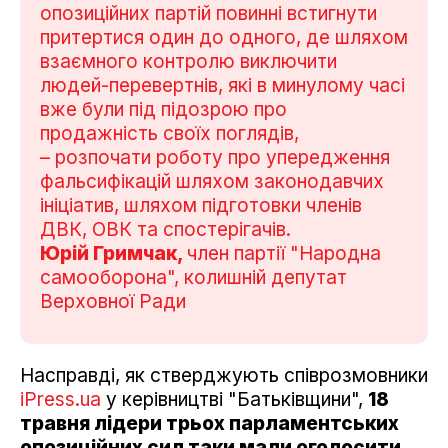
опозиційних партій повинні встигнути
притертися один до одного, де шляхом
взаємного контролю виключити
людей-перевертнів, які в минулому часі
вже були під підозрою про
продажність своїх поглядів,
– розпочати роботу про упередження
фальсифікацій шляхом законодавчих
ініціатив, шляхом підготовки членів
ДВК, ОВК та спостерігачів.
Юрій Гримчак,
член партії "Народна
самооборона", колишній депутат
Верховної Ради
Насправді, як стверджують співрозмовники
iPress.ua
у керівництві "Батьківщини",
18
травня лідери трьох парламентських
опозиційних сил таки мали оголосити,