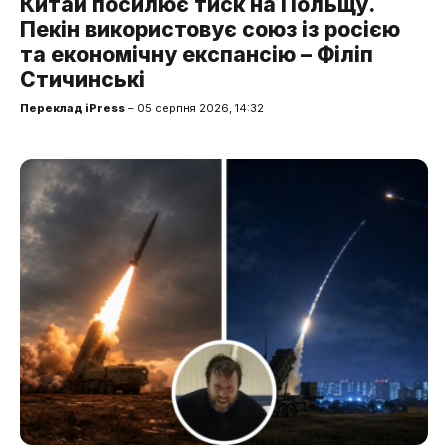
Китай посилює тиск на Польщу.
Пекін використовує союз із росією
та економічну експансію – Філіп
Стичинські
Переклад iPress
– 05 серпня 2026, 14:32