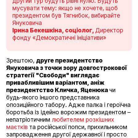
другий тур будуть рівні нулю. Будуть
мусувати тему: якщо не хочете, щоб
президентом був Тягнибок, вибирайте
Януковича
Ірина Бекешкіна, соціолог,
Директор
фонду «Демократичні ініціативи»
Зрештою,
друге президентство
Януковича з точки зору довгострокової
стратегії "Свободи" виглядає
привабливішим варіантом, аніж
президентство Кличка, Яценюка
чи
будь-якого іншого представника
опозиційного табору. Адже палка і героїчна
боротьба із ідейно ворожим президентом –
непатріотичним
любителем розкішних
маєтків
та російської попси, прихильником
запровадження другої державної і просто