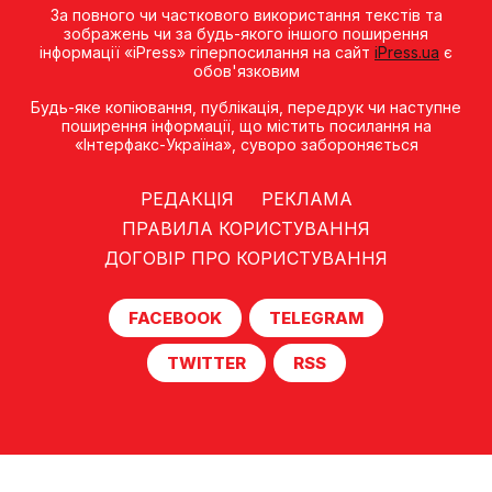
За повного чи часткового використання текстів та
зображень чи за будь-якого іншого поширення
інформації «iPress» гіперпосилання на сайт
iPress.ua
є
обов'язковим
Будь-яке копiювання, публiкацiя, передрук чи наступне
поширення iнформацiї, що мiстить посилання на
«Iнтерфакс-Україна», суворо забороняється
РЕДАКЦІЯ
РЕКЛАМА
ПРАВИЛА КОРИСТУВАННЯ
ДОГОВІР ПРО КОРИСТУВАННЯ
FACEBOOK
TELEGRAM
TWITTER
RSS