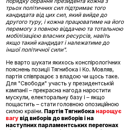
порядку обрання президента кожна з
трьох політичних сил підтримає того
кандидата від цих сил, який вийде до
другого туру, і кожна працюватиме на його
перемогу з повною віддачею та тотальною
мобілізацією власних ресурсів, навіть
якщо такий кандидат і належатиме до
іншої політичної сили".
Не варто шукати якихось конспірологічних
пояснень позиції Тягнибока і Ко. Мовляв,
партія співпрацює з владою чи щось таке.
Для "Свободи" участь у президентській
кампанії – прекрасна нагода наростити
мускули, електоральну базу і – якщо
пощастить – стати головною опозиційною
силою країни.
Партія Тягнибока
нарощує
вагу
від виборів до виборів і на
наступних парламентських перегонах