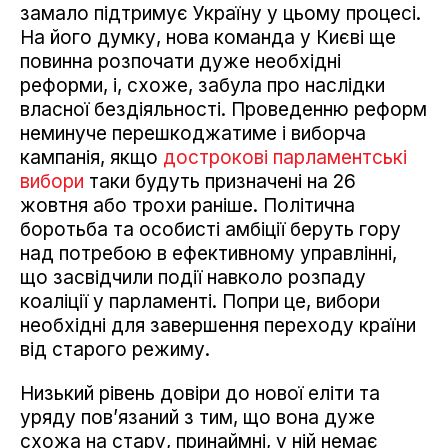
замало підтримує Україну у цьому процесі.
На його думку, нова команда у Києві ще
повинна розпочати дуже необхідні
реформи, і, схоже, забула про наслідки
власної бездіяльності. Проведенню реформ
неминуче перешкоджатиме і виборча
кампанія, якщо
дострокові парламентські
вибори
таки будуть призначені на 26
жовтня або трохи раніше. Політична
боротьба та особисті амбіції беруть гору
над потребою в ефективному управлінні,
що засвідчили події навколо розпаду
коаліції у парламенті. Попри це, вибори
необхідні для завершення переходу країни
від старого режиму.
Низький рівень довіри до нової еліти та
уряду пов’язаний з тим, що вона дуже
схожа на стару, принаймні, у ній немає