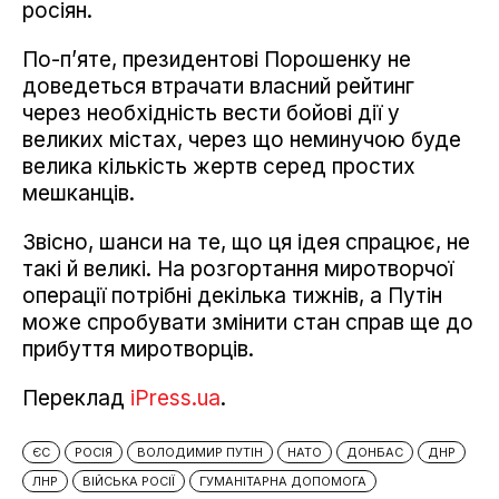
росіян.
По-п’яте, президентові Порошенку не
доведеться втрачати власний рейтинг
через необхідність вести бойові дії у
великих містах, через що неминучою буде
велика кількість жертв серед простих
мешканців.
Звісно, шанси на те, що ця ідея спрацює, не
такі й великі. На розгортання миротворчої
операції потрібні декілька тижнів, а Путін
може спробувати змінити стан справ ще до
прибуття миротворців.
Переклад
iPress.ua
.
ЄС
РОСІЯ
ВОЛОДИМИР ПУТІН
НАТО
ДОНБАС
ДНР
ЛНР
ВІЙСЬКА РОСІЇ
ГУМАНІТАРНА ДОПОМОГА