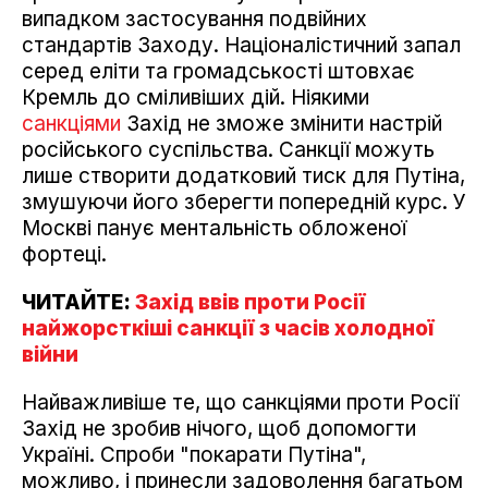
випадком застосування подвійних
стандартів Заходу. Націоналістичний запал
серед еліти та громадськості штовхає
Кремль до сміливіших дій. Ніякими
санкціями
Захід не зможе змінити настрій
російського суспільства. Санкції можуть
лише створити додатковий тиск для Путіна,
змушуючи його зберегти попередній курс. У
Москві панує ментальність обложеної
фортеці.
ЧИТАЙТЕ:
Захід ввів проти Росії
найжорсткіші санкції з часів холодної
війни
Найважливіше те, що санкціями проти Росії
Захід не зробив нічого, щоб допомогти
Україні. Спроби "покарати Путіна",
можливо, і принесли задоволення багатьом