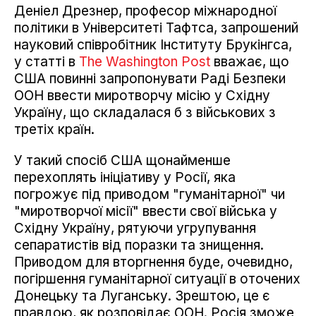
Деніел Дрезнер, професор міжнародної
політики в Університеті Тафтса, запрошений
науковий співробітник Інституту Брукінгса,
у статті в
The Washington Post
вважає, що
США повинні запропонувати Раді Безпеки
ООН ввести миротворчу місію у Східну
Україну, що складалася б з військових з
третіх країн.
У такий спосіб США щонайменше
перехоплять ініціативу у Росії, яка
погрожує під приводом "гуманітарної" чи
"миротворчої місії" ввести свої війська у
Східну Україну, рятуючи угрупування
сепаратистів від поразки та знищення.
Приводом для вторгнення буде, очевидно,
погіршення гуманітарної ситуації в оточених
Донецьку та Луганську. Зрештою, це є
правдою, як розповідає ООН. Росія зможе