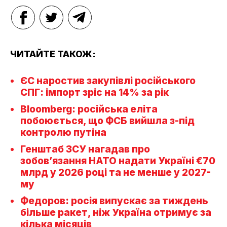
ЧИТАЙТЕ ТАКОЖ:
ЄС наростив закупівлі російського
СПГ: імпорт зріс на 14% за рік
Bloomberg: російська еліта
побоюється, що ФСБ вийшла з-під
контролю путіна
Генштаб ЗСУ нагадав про
зобов’язання НАТО надати Україні €70
млрд у 2026 році та не менше у 2027-
му
Федоров: росія випускає за тиждень
більше ракет, ніж Україна отримує за
кілька місяців