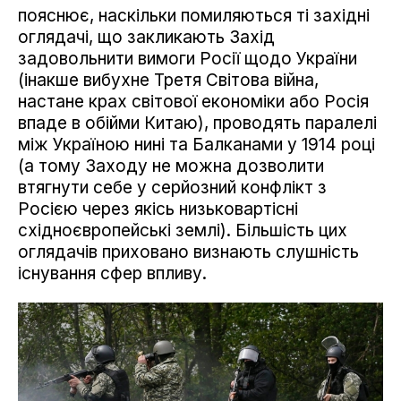
пояснює, наскільки помиляються ті західні
оглядачі, що закликають Захід
задовольнити вимоги Росії щодо України
(інакше вибухне Третя Світова війна,
настане крах світової економіки або Росія
впаде в обійми Китаю), проводять паралелі
між Україною нині та Балканами у 1914 році
(а тому Заходу не можна дозволити
втягнути себе у серйозний конфлікт з
Росією через якісь низьковартісні
східноєвропейські землі). Більшість цих
оглядачів приховано визнають слушність
існування сфер впливу.