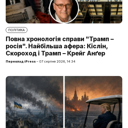
ПОЛІТИКА
Повна хронологія справи "Трамп –
росія". Найбільша афера: Кіслін,
Скороход і Трамп – Крейг Анґер
Переклад iPress
– 07 серпня 2026, 14:34