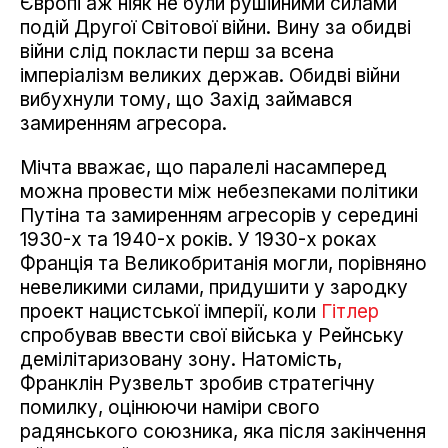
Європі аж ніяк не були рушійними силами
подій Другої Світової війни. Вину за обидві
війни слід покласти перш за всена
імперіалізм великих держав. Обидві війни
вибухнули тому, що Захід займався
замиренням агресора.
Мічта вважає, що паралелі насамперед
можна провести між небезпеками політики
Путіна та замиренням агресорів у середині
1930-х та 1940-х років. У 1930-х роках
Франція та Великобританія могли, порівняно
невеликими силами, придушити у зародку
проект нацистської імперії, коли
Гітлер
спробував ввести свої війська у Рейнську
демілітаризовану зону. Натомість,
Франклін Рузвельт зробив стратегічну
помилку, оцінюючи наміри свого
радянського союзника, яка після закінчення