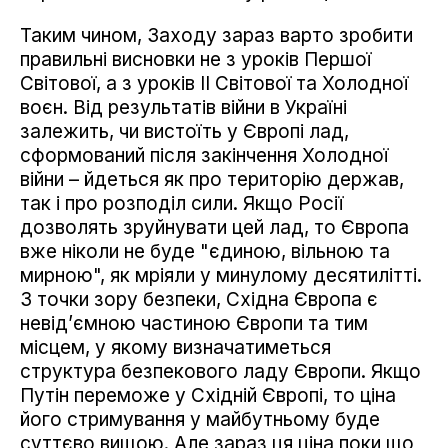
Таким чином, Заходу зараз варто зробити
правильні висновки не з уроків Першої
Світової, а з уроків ІІ Світової та Холодної
воєн. Від результатів війни в Україні
залежить, чи вистоїть у Європі лад,
сформований після закінчення Холодної
війни – йдеться як про територію держав,
так і про розподіл сили. Якщо Росії
дозволять зруйнувати цей лад, то Європа
вже ніколи не буде "єдиною, вільною та
мирною", як мріяли у минулому десятилітті.
З точки зору безпеки, Східна Європа є
невід’ємною частиною Європи та тим
місцем, у якому визначатиметься
структура безпекового ладу Європи. Якщо
Путін переможе у Східній Європі, то ціна
його стримування у майбутньому буде
суттєво вищою. Але зараз ця ціна поки що