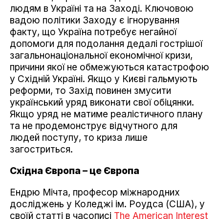
людям в Україні та на Заході. Ключовою
вадою політики Заходу є ігнорування
факту, що Україна потребує негайної
допомоги для подолання дедалі гострішої
загальнонаціональної економічної кризи,
причини якої не обмежуються катастрофою
у Східній Україні. Якщо у Києві гальмують
реформи, то Захід повинен змусити
український уряд виконати свої обіцянки.
Якщо уряд не матиме реалістичного плану
та не продемонструє відчутного для
людей поступу, то криза лише
загостриться.
Східна Європа – це Європа
Ендрю Мічта, професор міжнародних
досліджень у Коледжі ім. Роудса (США), у
своїй статті в часописі
The American Interest