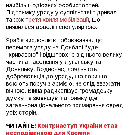
найбільш одіозних особистостей.
Підтримку уряду у суспільстві підриває
також
третя хвиля мобілізації
, що
виявилася доволі непопулярною.
Ярабік висловлює побоювання, що
перемога уряду на Донбасі буде
"кривавою" і відштовхне від нього велику
частина населення у Луганську та
Донецьку. Водночас, лояльність
добровольців до уряду, що поки що
воюють поруч з армією, не слід вважати
вічною. Війна радикалізує громадську
думку та зменшує підтримку ідеї
загальнонаціонального примирення серед
усіх сторін.
ЧИТАЙТЕ:
Контрнаступ України став
несподіванкою для Кремля