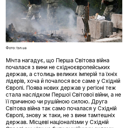
Фото: tsn.ua
Мічта нагадує, що Перша Світова війна
почалася з вини не східноєвропейських
держав, а столиць великих імперій та їхніх
лідерів, хоча й почалося все саме у Східній
Європі. Поява нових держав у регіоні теж
стала наслідком Першої Світової війни, а не
її причиною чи рушійною силою. Друга
Світова війна так само почалася у Східній
Європі, знову ж таки, не з вини тамтешніх
держав. Місцеві націоналізми у Східній