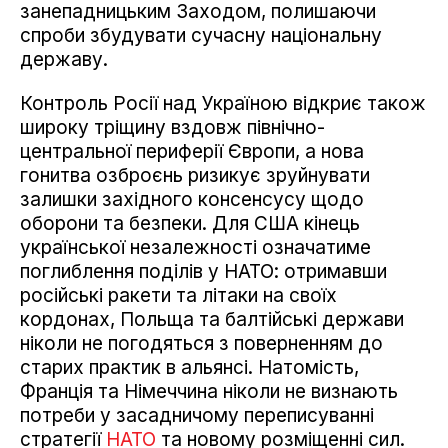
занепадницьким Заходом, полишаючи
спроби збудувати сучасну національну
державу.
Контроль Росії над Україною відкриє також
широку тріщину вздовж північно-
центральної периферії Європи, а нова
гонитва озброєнь ризикує зруйнувати
залишки західного консенсусу щодо
оборони та безпеки. Для США кінець
української незалежності означатиме
поглиблення поділів у НАТО: отримавши
російські ракети та літаки на своїх
кордонах, Польща та балтійські держави
ніколи не погодяться з поверненням до
старих практик в альянсі. Натомість,
Франція та Німеччина ніколи не визнають
потреби у засадничому переписуванні
стратегії
НАТО
та новому розміщенні сил.