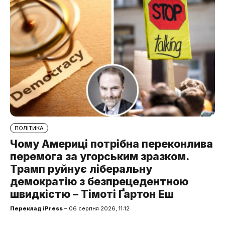
ПОЛІТИКА
Чому Америці потрібна переконлива
перемога за угорським зразком.
Трамп руйнує ліберальну
демократію з безпрецедентною
швидкістю – Тімоті Ґартон Еш
Переклад iPress
– 06 серпня 2026, 11:12