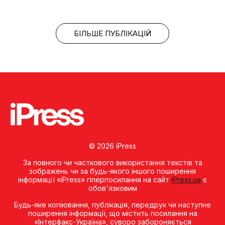
БІЛЬШЕ ПУБЛІКАЦІЙ
© 2026 iPress
За повного чи часткового використання текстів та
зображень чи за будь-якого іншого поширення
інформації «iPress» гіперпосилання на сайт
iPress.ua
є
обов'язковим
Будь-яке копiювання, публiкацiя, передрук чи наступне
поширення iнформацiї, що мiстить посилання на
«Iнтерфакс-Україна», суворо забороняється