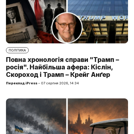
ПОЛІТИКА
Повна хронологія справи "Трамп –
росія". Найбільша афера: Кіслін,
Скороход і Трамп – Крейг Анґер
Переклад iPress
– 07 серпня 2026, 14:34