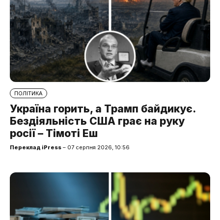
ПОЛІТИКА
Україна горить, а Трамп байдикує.
Бездіяльність США грає на руку
росії – Тімоті Еш
Переклад iPress
– 07 серпня 2026, 10:56