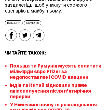
заздалегідь, щоб уникнути схожого
сценарію в майбутньому.
ВАКЦИНА
COVID-19
ЧИТАЙТЕ ТАКОЖ:
Польща та Румунія мусять сплатити
мільярди євро Pfizer за
недопоставлені COVID-вакцини
Індія та Китай відновили пряме
авіасполучення після п'ятирічної
перерви
У Німеччині почнуть розслідування