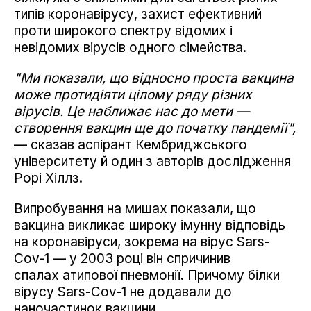
типів коронавірусу, захист ефективний
проти широкого спектру відомих і
невідомих вірусів одного сімейства.
"Ми показали, що відносно проста вакцина
може протидіяти цілому ряду різних
вірусів. Це наближає нас до мети —
створення вакцин ще до початку пандемії",
— сказав аспірант Кембриджського
університету й один з авторів дослідження
Рорі Хіллз.
Випробування на мишах показали, що
вакцина викликає широку імунну відповідь
на коронавіруси, зокрема на вірус Sars-
Cov-1 — у 2003 році він спричинив
спалах атипової пневмонії. Причому білки
вірусу Sars-Cov-1 не додавали до
наночастинок вакцини.