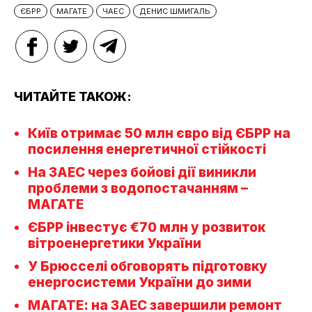
ЄБРР
МАГАТЕ
ЧАЕС
ДЕНИС ШМИГАЛЬ
ЧИТАЙТЕ ТАКОЖ:
Київ отримає 50 млн євро від ЄБРР на
посилення енергетичної стійкості
На ЗАЕС через бойові дії виникли
проблеми з водопостачанням –
МАГАТЕ
ЄБРР інвестує €70 млн у розвиток
вітроенергетики України
У Брюсселі обговорять підготовку
енергосистеми України до зими
МАГАТЕ: на ЗАЕС завершили ремонт