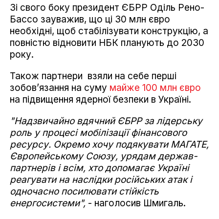
Зі свого боку президент ЄБРР Оділь Рено-
Бассо зауважив, що ці 30 млн євро
необхідні, щоб стабілізувати конструкцію, а
повністю відновити НБК планують до 2030
року.
Також партнери взяли на себе перші
зобовʼязання на суму
майже 100 млн євро
на підвищення ядерної безпеки в Україні.
"Надзвичайно вдячний ЄБРР за лідерську
роль у процесі мобілізації фінансового
ресурсу. Окремо хочу подякувати МАГАТЕ,
Європейському Союзу, урядам держав-
партнерів і всім, хто допомагає Україні
реагувати на наслідки російських атак і
одночасно посилювати стійкість
енергосистеми",
- наголосив Шмигаль.