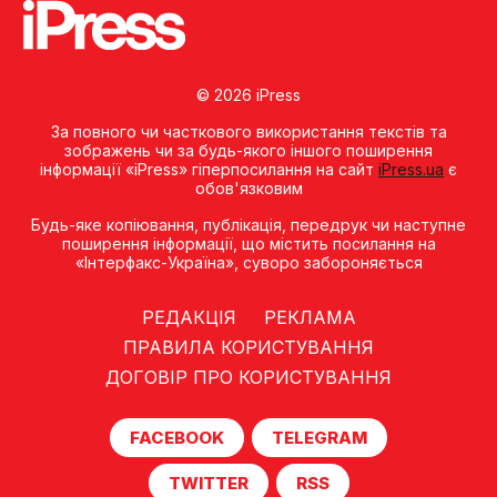
© 2026 iPress
За повного чи часткового використання текстів та
зображень чи за будь-якого іншого поширення
інформації «iPress» гіперпосилання на сайт
iPress.ua
є
обов'язковим
Будь-яке копiювання, публiкацiя, передрук чи наступне
поширення iнформацiї, що мiстить посилання на
«Iнтерфакс-Україна», суворо забороняється
РЕДАКЦІЯ
РЕКЛАМА
ПРАВИЛА КОРИСТУВАННЯ
ДОГОВІР ПРО КОРИСТУВАННЯ
FACEBOOK
TELEGRAM
TWITTER
RSS