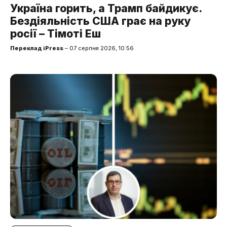
Україна горить, а Трамп байдикує.
Бездіяльність США грає на руку
росії – Тімоті Еш
Переклад iPress
– 07 серпня 2026, 10:56