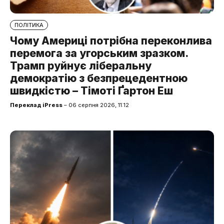
ПОЛІТИКА
Чому Америці потрібна переконлива
перемога за угорським зразком.
Трамп руйнує ліберальну
демократію з безпрецедентною
швидкістю – Тімоті Ґартон Еш
Переклад iPress
– 06 серпня 2026, 11:12